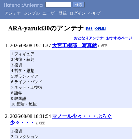
アンテナ
シンプル
ユーザー登録
ログイン
ヘルプ
ARA-yaruki30のアンテナ
おとなりアンテナ
|
おすすめページ
2026/08/08 19:11:37
大宮工機部 写真館
1 フィギュア
2 法律・裁判
3 投資
4 哲学・思想
5 ボランティア
6 ライブ・バンド
7 ネット・IT技術
8 語学
9 韓国語
10 受験・勉強
2026/08/08 18:31:54
マノール少々・・・ぶろぐ
少々・・・
1 投資
2 コレクション