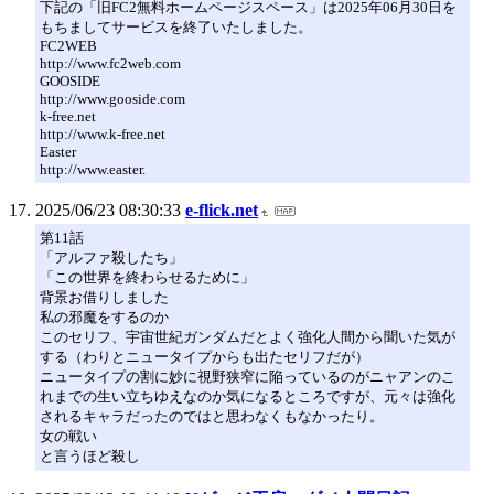
下記の「旧FC2無料ホームページスペース」は2025年06月30日を
もちましてサービスを終了いたしました。
FC2WEB
http://www.fc2web.com
GOOSIDE
http://www.gooside.com
k-free.net
http://www.k-free.net
Easter
http://www.easter.
2025/06/23 08:30:33
e-flick.net
第11話
「アルファ殺したち」
「この世界を終わらせるために」
背景お借りしました
私の邪魔をするのか
このセリフ、宇宙世紀ガンダムだとよく強化人間から聞いた気が
する（わりとニュータイプからも出たセリフだが）
ニュータイプの割に妙に視野狭窄に陥っているのがニャアンのこ
れまでの生い立ちゆえなのか気になるところですが、元々は強化
されるキャラだったのではと思わなくもなかったり。
女の戦い
と言うほど殺し