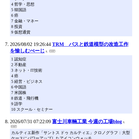
4 哲学・思想
5 韓国語
6 癌
7 金融・マネー
8 投資
9 仮想通貨
2026/08/02 19:26:44
TRM バスと鉄道模型の改造工作
を愉しむぺーじ
1 認知症
2 不動産
3 ネット・IT技術
4 癌
5 経営・ビジネス
6 中国語
7 米国株
8 鉄道・飛行機
9 語学
10 スクール・セミナー
2026/07/31 07:22:09
富士川車輛工業 今週の工場blog
カルティエ新作「サントス ドゥ カルティエ」クロノグラフ：大型
ケースにパワーアップしたアイコンウォッチ