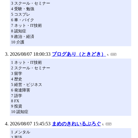
3 スクール・セミナー
4 受験・勉強
5 コスプレ
6 車・バイク
7 ネット・IT技術
8 認知症
9 政治・経済
10 介護
2026/08/07 18:00:33
ブログあり（ときどき）
1 ネット・IT技術
2 スクール・セミナー
3 留学
4 歴史
5 経営・ビジネス
6 発達障害
7 語学
8 FX
9 投資
10 認知症
2026/08/07 15:45:53
まめのきれいるぶろぐ
1 メンタル
2 英語