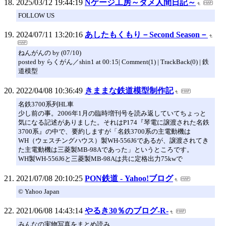
2025/03/12 19:44:19
Nゲージ工房～ダメ人間日記～
FOLLOW US
2024/07/11 13:20:16
あしたもくもり－Second Season－
ねんがんの by (07/10)
posted by らくがん／shin1 at 00:15| Comment(1) | TrackBack(0) | 鉄
道模型
2022/04/08 10:36:49
きままな鉄道模型制作記
名鉄3700系列HL車
少し前の事。2006年1月の臨時増刊号を読み返していてちょっと
気になる記述がありました。それはP174『琴電に譲渡された名鉄
3700系』の中で、要約しますが「名鉄3700系の主電動機は
WH（ウェスチングハウス）製WH-556J6であるが、譲渡されてき
た主電動機は三菱製MB-98Aであった」というところです。
WH製WH-556J6と三菱製MB-98Aは共に定格出力75kwで
2021/07/08 20:10:25
PON鉄道 - Yahoo!ブログ
© Yahoo Japan
2021/06/08 14:43:14
やるき30％のブログ-R-
みんなの実物写真をまとめ読み