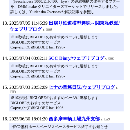
（Frecciarossa 1000/ETR400、Iryo）の連結機構の改善アダプター
を、DMM.make クリエイターズマーケットでリリースしました。
詳しくは、Yuidensha Overseasの解説記事を参照し
2025/07/05 11:46:39
出戻り鉄道模型趣味～関東私鉄派/
ウェブリブログ
※10秒後にBIGLOBEのおすすめページに遷移します
BIGLOBEのおすすめサービス
Copyright(C)BIGLOBE Inc. 1996-
2025/07/04 03:02:11
SCC Diary/ウェブリブログ
※10秒後にBIGLOBEのおすすめページに遷移します
BIGLOBEのおすすめサービス
Copyright(C)BIGLOBE Inc. 1996-
2025/07/03 20:52:09
ヒナの業務日誌/ウェブリブログ
※10秒後にBIGLOBEのおすすめページに遷移します
BIGLOBEのおすすめサービス
Copyright(C)BIGLOBE Inc. 1996-
2025/06/30 18:01:20
西多摩車輌工場九州支部
旧FC2無料ホームページスペースサービス終了のお知らせ