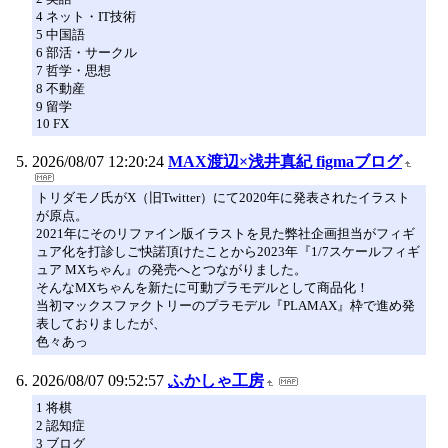
4 ネット・IT技術
5 中国語
6 部活・サークル
7 哲学・思想
8 不動産
9 留学
10 FX
2026/08/07 12:20:24
MAX渡辺×浅井真紀 figmaブログ
トリダモノ氏がX（旧Twitter）にて2020年に発表されたイラスト
が原点。
2021年にそのリファイン版イラストを見た弊社企画担当がフィギ
ュア化を打診しご快諾頂けたことから2023年『1/7スケールフィギ
ュア MXちゃん』の発売へとつながりました。
そんなMXちゃんを新たに可動プラモデルとして商品化！
当初マックスファクトリーのプラモデル『PLAMAX』枠で進め発
表しておりましたが、
色々あっ
2026/08/07 09:52:57
ふかしゃ工房
1 将棋
2 認知症
3 ブログ