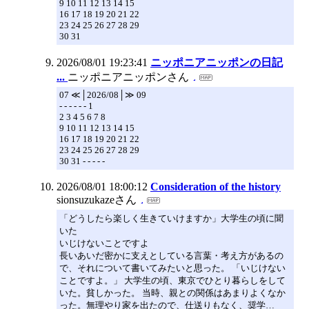
9 10 11 12 13 14 15
16 17 18 19 20 21 22
23 24 25 26 27 28 29
30 31
2026/08/01 19:23:41
ニッポニアニッポンの日記
...
ニッポニアニッポンさん
07 ≪│2026/08│≫ 09
- - - - - - 1
2 3 4 5 6 7 8
9 10 11 12 13 14 15
16 17 18 19 20 21 22
23 24 25 26 27 28 29
30 31 - - - - -
2026/08/01 18:00:12
Consideration of the history
sionsuzukazeさん
「どうしたら楽しく生きていけますか」大学生の頃に聞
いた
いじけないことですよ
長いあいだ密かに支えとしている言葉・考え方があるの
で、それについて書いてみたいと思った。 「いじけない
ことですよ。」 大学生の頃、東京でひとり暮らしをして
いた。貧しかった。 当時、親との関係はあまりよくなか
った。無理やり家を出たので、仕送りもなく、奨学…