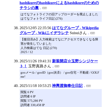
hashikureのhashikureによるhashikureのための
チラシの裏
はてなフォトライフの旧アップローダーを廃止しました
はてなフォトライフ日記 (276)
2025/12/05 22:35:56
はてなグループ - Wikipedia
グループ - Wikiニイヂラレテ
Suisuiさん
【復旧済み】人力検索はてなにアクセスできなくなる障
害が発生していました
人力検索はてな 日記 (270)
2025 / 12
2025/11/26 19:41:31
新装開店☆玉野シンジケー
ト！
玉野真路さん
gooメール / gooID（goo決済） / goo住宅・不動産 / GOLF
me!
2025/11/18 10:53:25
神輿渡御奉仕日記
閲覧 6 PV
訪問者 6 IP
閲覧 575,286 PV
訪問者 330,458 IP