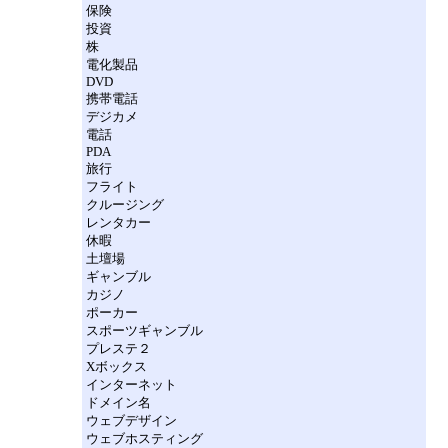
保険
投資
株
電化製品
DVD
携帯電話
デジカメ
電話
PDA
旅行
フライト
クルージング
レンタカー
休暇
土壇場
ギャンブル
カジノ
ポーカー
スポーツギャンブル
プレステ２
Xボックス
インターネット
ドメイン名
ウェブデザイン
ウェブホスティング