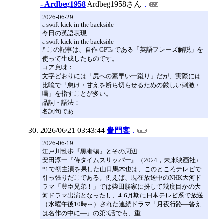
- Ardbeg1958
Ardbeg1958さん
2026-06-29
a swift kick in the backside
今日の英語表現
a swift kick in the backside
# この記事は、自作 GPTs である「英語フレーズ解説」を
使って生成したものです。
コア意味：
文字どおりには「尻への素早い一蹴り」だが、実際には
比喩で「怠け・甘えを断ち切らせるための厳しい刺激・
喝」を指すことが多い。
品詞・語法：
名詞句であ
2026/06/21 03:43:44
黌門客
2026-06-19
江戸川乱歩『黒蜥蜴』とその周辺
安田淳一『侍タイムスリッパー』（2024，未来映画社）
*1で初主演を果した山口馬木也は、このところテレビで
引っ張りだこである。例えば、現在放送中のNHK大河ド
ラマ「豊臣兄弟！」では柴田勝家に扮して幾度目かの大
河ドラマ出演となったし、4-6月期に日本テレビ系で放送
（水曜午後10時～）された連続ドラマ「月夜行路―答え
は名作の中に―」の第3話でも、重