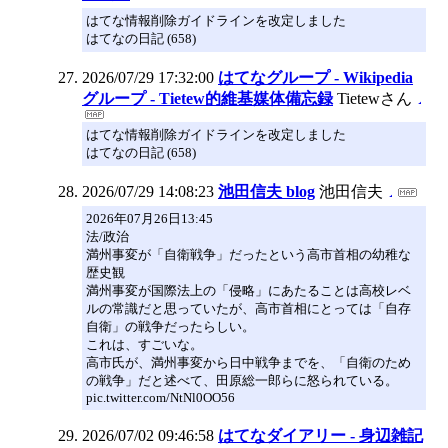
はてな情報削除ガイドラインを改定しました
はてなの日記 (658)
2026/07/29 17:32:00
はてなグループ - Wikipedia
グループ - Tietew的維基媒体備忘録
Tietewさん
はてな情報削除ガイドラインを改定しました
はてなの日記 (658)
2026/07/29 14:08:23
池田信夫 blog
池田信夫
2026年07月26日13:45
法/政治
満州事変が「自衛戦争」だったという高市首相の幼稚な
歴史観
満州事変が国際法上の「侵略」にあたることは高校レベ
ルの常識だと思っていたが、高市首相にとっては「自存
自衛」の戦争だったらしい。
これは、すごいな。
高市氏が、満州事変から日中戦争までを、「自衛のため
の戦争」だと述べて、田原総一郎らに怒られている。
pic.twitter.com/NtNl0OO56
2026/07/02 09:46:58
はてなダイアリー - 身辺雑記