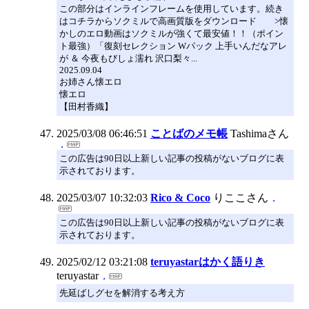
この部分はインラインフレームを使用しています。続き
はコチラからソクミルで高画質版をダウンロード >懐
かしのエロ動画はソクミルが強くて最安値！！（ポイン
ト最強）「復刻セレクション Wパック 上手いんだなアレ
が ＆ 今夜もびしょ濡れ 沢口梨々...
2025.09.04
お姉さん懐エロ
懐エロ
【田村香織】
2025/03/08 06:46:51
ことばのメモ帳
Tashimaさん
この広告は90日以上新しい記事の投稿がないブログに表
示されております。
2025/03/07 10:32:03
Rico & Coco
りここさん
この広告は90日以上新しい記事の投稿がないブログに表
示されております。
2025/02/12 03:21:08
teruyastarはかく語りき
teruyastar
先延ばしグセを解消する考え方