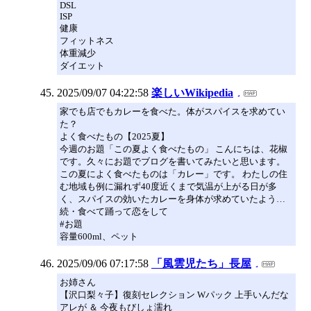
DSL
ISP
健康
フィットネス
体重減少
ダイエット
2025/09/07 04:22:58
楽しいWikipedia
家でも店でもカレーを食べた。体がスパイスを求めてい
た？
よく食べたもの【2025夏】
今週のお題「この夏よく食べたもの」 こんにちは、花椒
です。久々にお題でブログを書いてみたいと思います。
この夏によく食べたものは「カレー」です。 わたしの住
む地域も例に漏れず40度近くまで気温が上がる日が多
く、スパイスの効いたカレーを身体が求めていたよう…
続・食べて踊って恋をして
#お題
容量600ml、ペット
2025/09/06 07:17:58
「風雲児たち」長屋
お姉さん
【沢口梨々子】復刻セレクション Wパック 上手いんだな
アレが ＆ 今夜もびしょ濡れ