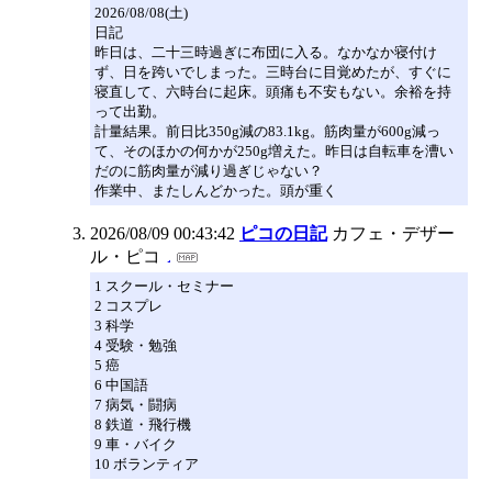
2026/08/08(土)
日記
昨日は、二十三時過ぎに布団に入る。なかなか寝付け
ず、日を跨いでしまった。三時台に目覚めたが、すぐに
寝直して、六時台に起床。頭痛も不安もない。余裕を持
って出勤。
計量結果。前日比350g減の83.1kg。筋肉量が600g減っ
て、そのほかの何かが250g増えた。昨日は自転車を漕い
だのに筋肉量が減り過ぎじゃない？
作業中、またしんどかった。頭が重く
2026/08/09 00:43:42
ピコの日記
カフェ・デザー
ル・ピコ
1 スクール・セミナー
2 コスプレ
3 科学
4 受験・勉強
5 癌
6 中国語
7 病気・闘病
8 鉄道・飛行機
9 車・バイク
10 ボランティア