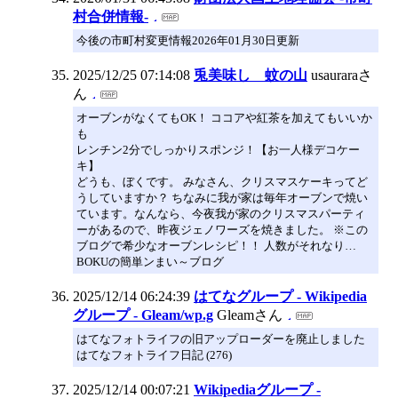
村合併情報-
今後の市町村変更情報2026年01月30日更新
2025/12/25 07:14:08
兎美味し 蚊の山
usauraraさ
ん
オーブンがなくてもOK！ ココアや紅茶を加えてもいいか
も
レンチン2分でしっかりスポンジ！【お一人様デコケー
キ】
どうも、ぼくです。 みなさん、クリスマスケーキってど
うしていますか？ ちなみに我が家は毎年オーブンで焼い
ています。なんなら、今夜我が家のクリスマスパーティ
ーがあるので、昨夜ジェノワーズを焼きました。 ※この
ブログで希少なオーブンレシピ！！ 人数がそれなり…
BOKUの簡単ンまい～ブログ
2025/12/14 06:24:39
はてなグループ - Wikipedia
グループ - Gleam/wp.g
Gleamさん
はてなフォトライフの旧アップローダーを廃止しました
はてなフォトライフ日記 (276)
2025/12/14 00:07:21
Wikipediaグループ -