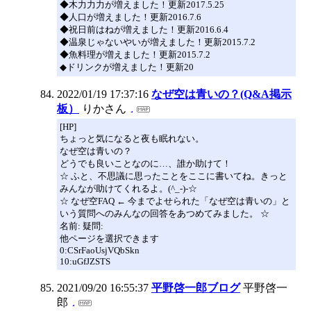
◆木力力力が増えました！更新2017.5.25
◆人口が増えました！更新2016.7.6
◆祝日前はねが増えました！更新2016.6.4
◆温泉じゃないやいが増えました！更新2015.7.2
◆魚料理が増えました！更新2015.7.2
◆ドリンクが増えました！更新20
2022/01/19 17:37:16
なぜ空は青いの？(Q&A掲示
板）
りかさん
[HP]
ちょっと気になると夜も眠れない。
なぜ空は青いの？
どうでも良いことなのに…、誰か助けて！
☆ ふと、不思議に思ったことをここに書いてね。きっと
みんなが助けてくれるよ。(^_-)-☆
☆ なぜ空FAQ ← 今までよせられた「なぜ空は青いの」と
いう質問へのみんなの回答をあつめてみました。 ☆
名前: 疑問:
他ページを選択できます
0:CSrFaoUsjVQbSkn
10:uGfJZSTS
2021/09/20 16:55:37
平野啓一郎ブログ
平野啓一
郎