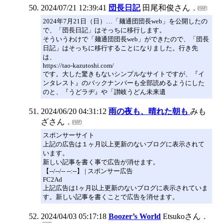
2024/07/21 12:39:41
団長日記
田尾和俊さん
2024年7月21日（日）…「麺通団団長web」を公開したの
で、「団長日記」はそっちに移行します。
そういうわけで「麺通団団長web」ができたので、「団長
日記」はそっちに移行することになりました。行き先
は、
https://tao-kazutoshi.com/
です。大した驚きもないシンプルなサイトですが、『イ
ンタレスト』のバックナンバーも全部読めるようにした
のと、『うどラヂ』や「讃岐うどん未来遺
2024/06/20 04:31:12
雨の夜も、晴れた朝も
みも
ざさん
スポンサーサイト
上記の広告は１ヶ月以上更新のないブログに表示されて
います。
新しい記事を書く事で広告が消せます。
【--/--/-- --:--】 | スポンサー広告
FC2Ad
上記広告は1ヶ月以上更新のないブログに表示されていま
す。新しい記事を書くことで広告を消せます。
2024/04/03 05:17:18
Boozer’s World
Etsukoさん