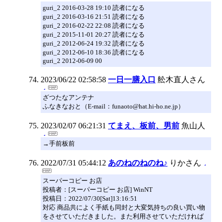
guri_2 2016-03-28 19:10 読者になる
guri_2 2016-03-16 21:51 読者になる
guri_2 2016-02-22 22:08 読者になる
guri_2 2015-11-01 20:27 読者になる
guri_2 2012-06-24 19:32 読者になる
guri_2 2012-06-10 18:36 読者になる
guri_2 2012-06-09 00
2023/06/22 02:58:58
一日一膳入口
舩木直人さん
ざつたなアンテナ
ふなきなおと（E-mail：funaoto@hat.hi-ho.ne.jp）
2023/02/07 06:21:31
てまえ、板前、男前
魚山人
→手前板前
2022/07/31 05:44:12
あのねのねのね♪
りかさん
スーパーコピー お店
投稿者：[スーパーコピー お店] WinNT
投稿日：2022/07/30[Sat]13:16:51
対応 商品共によく手紙も同封と大変気持ちの良い買い物
をさせていただきました。また利用させていただければ