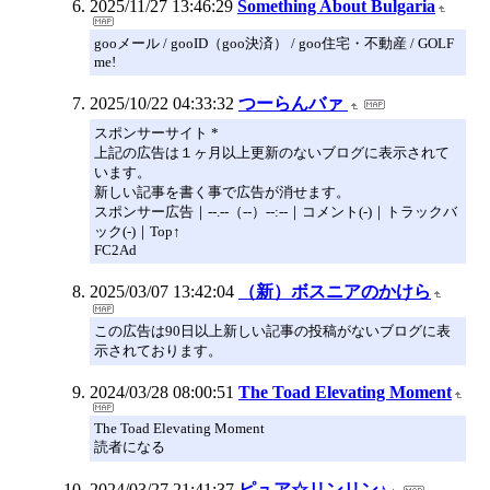
2025/11/27 13:46:29
Something About Bulgaria
gooメール / gooID（goo決済） / goo住宅・不動産 / GOLF
me!
2025/10/22 04:33:32
つーらんバァ
スポンサーサイト *
上記の広告は１ヶ月以上更新のないブログに表示されて
います。
新しい記事を書く事で広告が消せます。
スポンサー広告｜--.--（--）--:--｜コメント(-)｜トラックバ
ック(-)｜Top↑
FC2Ad
2025/03/07 13:42:04
（新）ボスニアのかけら
この広告は90日以上新しい記事の投稿がないブログに表
示されております。
2024/03/28 08:00:51
The Toad Elevating Moment
The Toad Elevating Moment
読者になる
2024/03/27 21:41:37
ピュア☆リンリン♪