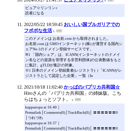
ピュア☆リンリン♪
読者になる
2022/05/22 18:59:45
おいしい国ブルガリアでの
フボボな生活
このドメインは お名前.com から取得されました。
お名前.com は GMOインターネット(株) が運営する国内シ
ェアNo.1のドメイン登録サービスです。
※1 「国内シェア」は、ICANN(インターネットのドメイ
ン名などの資源を管理する非営利団体)の公表数値をもと
に集計。gTLDが集計の対象。
※1 日本のドメイン登録業者(レジストラ)（「ICANNがレ
ジストラとして認定した企業」一覧（In
2021/10/18 11:02:40
かっぱのパプリカ共和国☆
Hiroさんの「パプリカ共和国」の姉妹版。こち
らはちょっとソフト。
kappanopa at 16:40｜
Permalink│Comments(0)│TrackBack(0)│ 〓〓〓〓〓〓0
│つれづれ
kappanopa at 16:37｜
Permalink│Comments(0)│TrackBack(0)│ 〓〓〓〓〓〓0