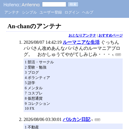
アンテナ
シンプル
ユーザー登録
ログイン
ヘルプ
An-chanのアンテナ
おとなりアンテナ
|
おすすめページ
2026/08/07 14:42:19
ルーマニアな生活
ぐっちん
パパさん改めあんなパパさんのルーマニアブロ
グ。 おかしゅうてやがてしみじみ・・・
1 部活・サークル
2 受験・勉強
3 ブログ
4 ボランティア
5 語学
6 メンタル
7 コスプレ
8 仮想通貨
9 コレクション
10 FX
2026/08/06 03:30:01
バルカン日記
1 不動産