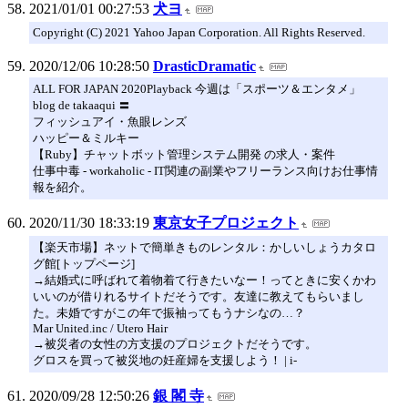
2021/01/01 00:27:53
犬ヨ
Copyright (C) 2021 Yahoo Japan Corporation. All Rights Reserved.
2020/12/06 10:28:50
DrasticDramatic
ALL FOR JAPAN 2020Playback 今週は「スポーツ＆エンタメ」
blog de takaaqui 〓
フィッシュアイ・魚眼レンズ
ハッピー＆ミルキー
【Ruby】チャットボット管理システム開発 の求人・案件
仕事中毒 - workaholic - IT関連の副業やフリーランス向けお仕事情
報を紹介。
2020/11/30 18:33:19
東京女子プロジェクト
【楽天市場】ネットで簡単きものレンタル：かしいしょうカタロ
グ館[トップページ]
→結婚式に呼ばれて着物着て行きたいなー！ってときに安くかわ
いいのが借りれるサイトだそうです。友達に教えてもらいまし
た。未婚ですがこの年で振袖ってもうナシなの…？
Mar United.inc / Utero Hair
→被災者の女性の方支援のプロジェクトだそうです。
グロスを買って被災地の妊産婦を支援しよう！ | i-
2020/09/28 12:50:26
銀 閣 寺