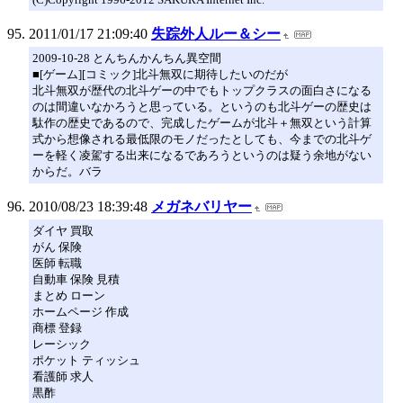
2011/01/17 21:09:40
失踪外人ルー＆シー
2009-10-28 とんちんかんちん異空間
■[ゲーム][コミック]北斗無双に期待したいのだが
北斗無双が歴代の北斗ゲーの中でもトップクラスの面白さになる
のは間違いなかろうと思っている。というのも北斗ゲーの歴史は
駄作の歴史であるので、完成したゲームが北斗＋無双という計算
式から想像される最低限のモノだったとしても、今までの北斗ゲ
ーを軽く凌駕する出来になるであろうというのは疑う余地がない
からだ。バラ
2010/08/23 18:39:48
メガネバリヤー
ダイヤ 買取
がん 保険
医師 転職
自動車 保険 見積
まとめ ローン
ホームページ 作成
商標 登録
レーシック
ポケット ティッシュ
看護師 求人
黒酢