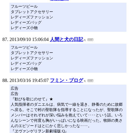
フルーツビール
タブレットアクセサリー
レディーズファッション
レディーズバッグ
レディーズ小物
2013/09/10 15:06:04
人間と犬の日記
フルーツビール
タブレットアクセサリー
レディーズファッション
レディーズバッグ
レディーズ小物
2013/03/16 19:45:07
フミン・ブログ
広告
広告
『歓びを歌にのせて』★
人気指揮者のダニエルは、病気で一線を退き、静養のために故郷
へ戻る。そこで村の聖歌隊を指導することになったが、聖歌隊の
メンバーはそれぞれが深い悩みを抱えていて‥‥という話。いろ
んなシーンで何度も胸がいっぱいになる映画だった。牧師の奥さ
んのエピソードはとにかく悲しかったな‥‥。
『ヱヴァンゲリヲン新劇場版:Q』