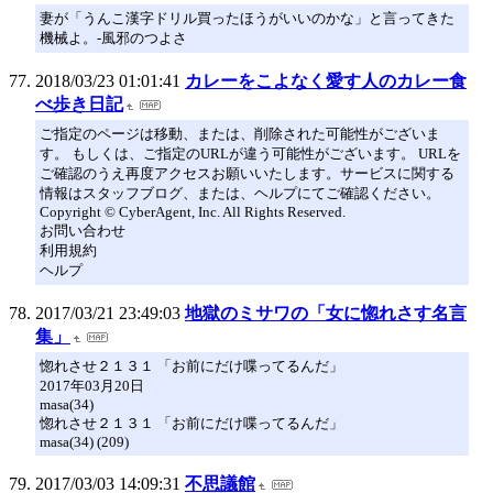
妻が「うんこ漢字ドリル買ったほうがいいのかな」と言ってきた
機械よ。-風邪のつよさ
2018/03/23 01:01:41
カレーをこよなく愛す人のカレー食
べ歩き日記
ご指定のページは移動、または、削除された可能性がございま
す。 もしくは、ご指定のURLが違う可能性がございます。 URLを
ご確認のうえ再度アクセスお願いいたします。サービスに関する
情報はスタッフブログ、または、ヘルプにてご確認ください。
Copyright © CyberAgent, Inc. All Rights Reserved.
お問い合わせ
利用規約
ヘルプ
2017/03/21 23:49:03
地獄のミサワの「女に惚れさす名言
集」
惚れさせ２１３１ 「お前にだけ喋ってるんだ」
2017年03月20日
masa(34)
惚れさせ２１３１ 「お前にだけ喋ってるんだ」
masa(34) (209)
2017/03/03 14:09:31
不思議館