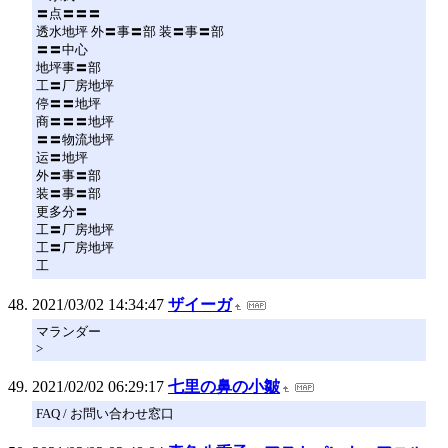
〓点〓〓〓
透水地坪 外〓事〓部 装〓事〓部
〓〓中心
地坪事〓部
工〓厂房地坪
停〓〓地坪
商〓〓〓地坪
〓〓物流地坪
运〓地坪
外〓事〓部
装〓事〓部
更多分〓
工〓厂房地坪
工〓厂房地坪
工
2021/03/02 14:34:47
ザイーガ
マランダー
>
2021/02/02 06:29:17
七里の鼻の小皺
FAQ / お問い合わせ窓口