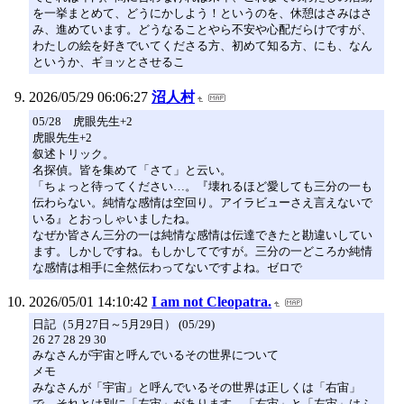
を一挙まとめて、どうにかしよう！というのを、休憩はさみはさ
み、進めています。どうなることやら不安や心配だらけですが、
わたしの絵を好きでいてくださる方、初めて知る方、にも、なん
というか、ギョッとさせるこ
2026/05/29 06:06:27
沼人村
05/28 虎眼先生+2
虎眼先生+2
叙述トリック。
名探偵。皆を集めて「さて」と云い。
「ちょっと待ってください…。『壊れるほど愛しても三分の一も
伝わらない。純情な感情は空回り。アイラビューさえ言えないで
いる』とおっしゃいましたね。
なぜか皆さん三分の一は純情な感情は伝達できたと勘違いしてい
ます。しかしですね。もしかしてですが。三分の一どころか純情
な感情は相手に全然伝わってないですよね。ゼロで
2026/05/01 14:10:42
I am not Cleopatra.
日記（5月27日～5月29日） (05/29)
26 27 28 29 30
みなさんが宇宙と呼んでいるその世界について
メモ
みなさんが「宇宙」と呼んでいるその世界は正しくは「右宙」
で、それとは別に「左宙」があります。「右宙」と「左宙」はふ