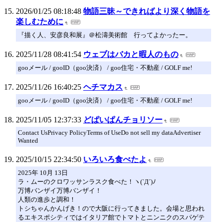
2026/01/25 08:18:48
物語三昧～できればより深く物語を
楽しむために
『描く人、安彦良和展』＠松濤美術館 行ってよかったー。
2025/11/28 08:41:54
ウェブはバカと暇人のもの
gooメール / gooID（goo決済） / goo住宅・不動産 / GOLF me!
2025/11/26 16:40:25
ヘチマカス
gooメール / gooID（goo決済） / goo住宅・不動産 / GOLF me!
2025/11/05 12:37:33
どぱいぱんチョリソー
Contact UsPrivacy PolicyTerms of UseDo not sell my dataAdvertiser
Wanted
2025/10/15 22:34:50
いろいろ食べたよ
2025年 10月 13日
ラ・ムーのクロワッサンラスク食べた！ヽ(`Д´)ﾉ
万博バンザイ万博バンザイ！
人類の進歩と調和！
トシちゃんかんげき！ので大阪に行ってきました。会場と思われ
るエキスポシティではイタリア館でトマトとニンニクのスパゲテ