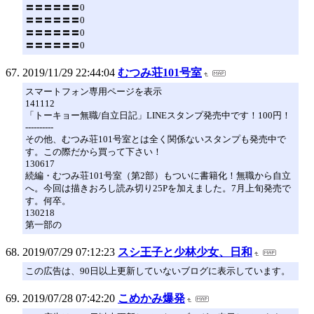
〓〓〓〓〓〓0
〓〓〓〓〓〓0
〓〓〓〓〓〓0
〓〓〓〓〓〓0
2019/11/29 22:44:04
むつみ荘101号室
スマートフォン専用ページを表示
141112
「トーキョー無職/自立日記」LINEスタンプ発売中です！100円！
----------
その他、むつみ荘101号室とは全く関係ないスタンプも発売中で
す。この際だから買って下さい！
130617
続編・むつみ荘101号室（第2部）もついに書籍化！無職から自立
へ。今回は描きおろし読み切り25Pを加えました。7月上旬発売で
す。何卒。
130218
第一部の
2019/07/29 07:12:23
スシ王子と少林少女、日和
この広告は、90日以上更新していないブログに表示しています。
2019/07/28 07:42:20
こめかみ爆発