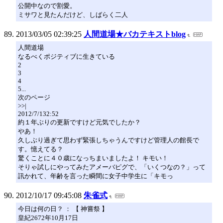
公開中なので割愛。
ミサワと見たんだけど、しばらく二人
2013/03/05 02:39:25
人間道場★バカテキストblog
人間道場
なるべくポジティブに生きている
2
3
4
5...
次のページ
>>|
2012/7/132:52
約１年ぶりの更新ですけど元気でしたか？
やあ！
久しぶり過ぎて思わず緊張しちゃうんですけど管理人の館長で
す。憶えてる？
驚くことに４０歳になっちまいましたよ！ キモい！
そりゃ試しにやってみたアメーバピグで、「いくつなの？」って
訊かれて、年齢を言った瞬間に女子中学生に「キモっ
2012/10/17 09:45:08
朱雀式
今日は何の日？ ： 【 神嘗祭 】
皇紀2672年10月17日