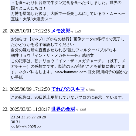
ィを食べたり仙台館で牛タン定食を食べたりしました。世界の
国々とこんにちは！
万博を堪能した後は、大阪で一番楽しみにしているラ・ムーへ一
直線！大阪3大激安スー
2025/10/01 17:12:25
メモ次郎
お知らせ 【gooブログからの移行】画像データの移行まで完了し
たかどうかを必ず確認してください
自分の嫌な所を直視させられる"読むフィルターバブル"な本
朝井リョウ『イン・ザ・メガチャーチ』感想文
この記事は、朝井リョウ『イン・ザ・メガチャーチ』（以下、メ
ガチャー）の感想文です。既読の人が読むことを前提に書いてま
す。ネタバレもします。 www.hanmoto.com 目次 隈川絢子の届かな
い手紙
2025/08/09 17:12:50
てれびのスキマ
この広告は、90日以上更新していないブログに表示しています。
2025/03/03 11:38:17
世界の食材
23 24 25 26 27 28 29
30 31
<< March 2025 >>