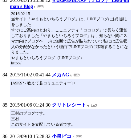
2016/02/15 23:38:12
切込隊長BLOG（ブログ） Lead‐off
man’s Blog
2016.02.15
当サイト「やまもといちろうブログ」は、LINEブログにお引越し
をしました
すでにご案内のとおり、ここニフティ「ココログ」で長らく運営
しておりました「やまもといちろうブログ」は、知らない間にス
マホ向けブログページに無断で広告が貼られていて私には広告収
入の分配がなかったという理由でLINEブログに移籍することにな
りました。
やまもといちろうブログ（LINEブログ）
http://
2015/11/02 00:41:44
メカAG
[ASKS? - 教えて君コミュニティー] > _
_
_
2015/01/06 01:24:30
クリトレシート
三村のブログです。
三村
このサイトを支配している者です。
2013/09/10 15:28:32
小泉ピコ