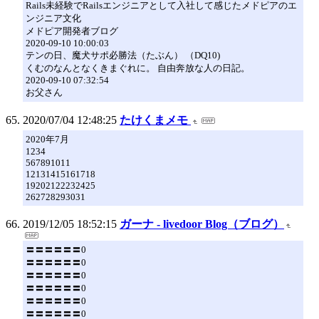
Rails未経験でRailsエンジニアとして入社して感じたメドピアのエ
ンジニア文化
メドピア開発者ブログ
2020-09-10 10:00:03
テンの日、魔犬サポ必勝法（たぶん） （DQ10)
くむのなんとなくきまぐれに。 自由奔放な人の日記。
2020-09-10 07:32:54
お父さん
2020/07/04 12:48:25
たけくまメモ
2020年7月
1234
567891011
12131415161718
19202122232425
262728293031
2019/12/05 18:52:15
ガーナ - livedoor Blog（ブログ）
〓〓〓〓〓〓0
〓〓〓〓〓〓0
〓〓〓〓〓〓0
〓〓〓〓〓〓0
〓〓〓〓〓〓0
〓〓〓〓〓〓0