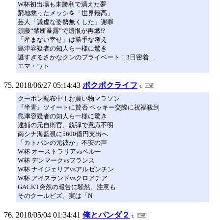
W杯初出場も未勝利で潰えた夢
窮地救ったメッシを「世界最高」
芸人「謙虚な姿勢無くした」謝罪
須藤“禁断暴露”で遺恨が再燃!?
「産まない幸せ」は勝手な考え
島津容疑者の知人ら一様に驚き
謎すぎるさかなクンのプライベート！3日密着…
エマ・ワト
2018/06/27 05:14:43
ポクポクライフ
クーポン配布中！お買い物マラソン
『半青』ツイートに賛否 ベッキー交際に祝福殺到
島津容疑者の知人ら一様に驚き
逮捕の元自衛官、銃弾で意識不明
南シナ海監視に5600億円支出へ
「カトパンの元彼か」不安の声
W杯 オーストラリアvsペルー
W杯 デンマークvsフランス
W杯 ナイジェリアvsアルゼンチン
W杯 アイスランドvsクロアチア
GACKT突然の報告に騒然、注意も
そのクールビズ、実は「N
2018/05/04 01:34:41
俺とパンダ２