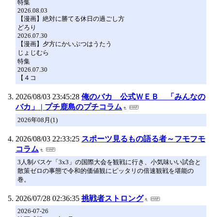
特集
2026.08.03
【漫画】絶対に勝てる休日の過ごし方
どろり
2026.07.30
【漫画】夕方にかいぶつはうたう
じょじむら
特集
2026.07.30
【４コ
2026/08/03 23:45:28
俺のバカ 公式ＷＥＢ 「みんなの
バカ」 | プチ鹿島のプチコラム
2026年08月(1)
2026/08/03 22:33:25
スポーツ見るもの語る者～フモフモ
コラム
3人制バスケ「3x3」の国際大会を観戦に行き、小気味いい試合と
散策ゼロの事態で令和的価値観にピッタリの倍速観戦を堪能の
巻。
2026/07/28 02:36:35
挑戦者ストロング
2026-07-26