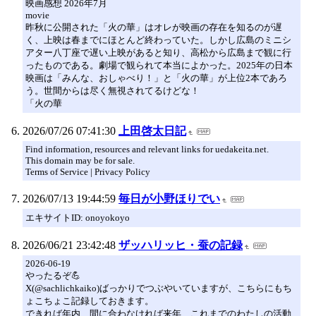
映画感想 2026年7月
movie
昨秋に公開された「火の華」はオレが映画の存在を知るのが遅
く、上映は春までにほとんど終わっていた。しかし広島のミニシ
アター八丁座で遅い上映があると知り、高松から広島まで観に行
ったものである。劇場で観られて本当によかった。2025年の日本
映画は「みんな、おしゃべり！」と「火の華」が上位2本であろ
う。世間からは尽く無視されてるけどな！
「火の華
2026/07/26 07:41:30
上田啓太日記
Find information, resources and relevant links for uedakeita.net.
This domain may be for sale.
Terms of Service | Privacy Policy
2026/07/13 19:44:59
毎日が小野ほりでい
エキサイトID: onoyokoyo
2026/06/21 23:42:48
ザッハリッヒ・蚕の記録
2026-06-19
やったるぞ💪
X(@sachlichkaiko)ばっかりでつぶやいていますが、こちらにもち
ょこちょこ記録しておきます。
できれば年内、間に合わなければ来年、これまでのわたしの活動