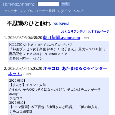
アンテナ
シンプル
ユーザー登録
ログイン
ヘルプ
不思議のひと触れ
おとなりアンテナ
|
おすすめページ
2026/08/05 04:38:20
朝目新聞-asame.com
KILLING /おおきく振りかぶって /ハナバス
『邦画プレゼン女子高生 邦キチ！ 映子さん』 最大52％OFF 新刊
配信記念フェア (8/5まで) :kindleストア
全巻99円均一 ゼノン
2026/08/04 15:05:20
オモコロ -あたまゆるゆるインター
ネット-
2026.08.04
【まんが】チュン・人魚
かわいいからOKしそうになったけど、チュンはチュンが一番
dollly
ジモコロ
2026.08.04
【8コマ漫画】木下晋也 『柳田さんと民話』 –「狐の嫁入り」
ジモコロ編集部