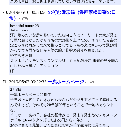
この広告は、90日以上更新していないブログに表示しています。
2019/05/16 00:38:56
のぞむ備忘録（漫画家松田望の日
常）
beautiful future 28
Take it easy
河川敷みたいな所を歩いていたら向こうにノーリードの犬が見え
て嫌な感じがしたからうちの犬は抱き上げたの。そうしたら案の
定こっちに向かって来て抱っこしてるうちの犬に向かって飛び掛
かってでも届かないから婆の腕と骨盤の辺りを噛まれた。
やすらぎ速報
スマホ『ポケモンスクランブルSP』近日配信決定!未知の島を舞台
にしたぶっ飛ばしアクション
ば
2019/05/03 09:22:33
一流ホームページ
2月3日
一流ホームページ20周年
半年以上放置しておきながら今さらどのツラ下げてって感はある
んですけど、それでも20年は20年ということで一応のカウント
を。
そっかー、あの日、会社の昼休みに、見よう見まねでテキストフ
ァイルにhtmlタグを打ったあの日から20年かー。
おかげさまで最近、ごくたまにですが「学生時代に見てまし