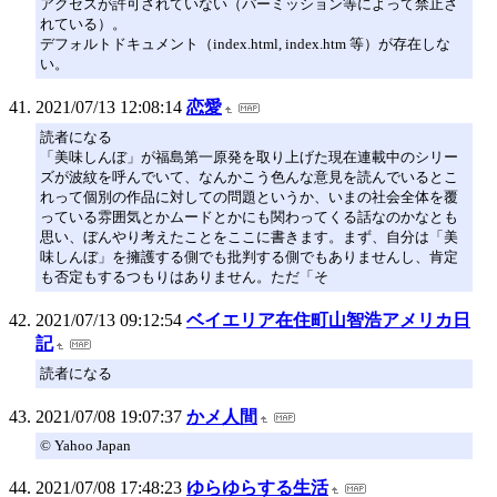
アクセスが許可されていない（パーミッション等によって禁止さ
れている）。
デフォルトドキュメント（index.html, index.htm 等）が存在しな
い。
2021/07/13 12:08:14
恋愛
読者になる
「美味しんぼ」が福島第一原発を取り上げた現在連載中のシリー
ズが波紋を呼んでいて、なんかこう色んな意見を読んでいるとこ
れって個別の作品に対しての問題というか、いまの社会全体を覆
っている雰囲気とかムードとかにも関わってくる話なのかなとも
思い、ぼんやり考えたことをここに書きます。まず、自分は「美
味しんぼ」を擁護する側でも批判する側でもありませんし、肯定
も否定もするつもりはありません。ただ「そ
2021/07/13 09:12:54
ベイエリア在住町山智浩アメリカ日
記
読者になる
2021/07/08 19:07:37
かメ人間
© Yahoo Japan
2021/07/08 17:48:23
ゆらゆらする生活