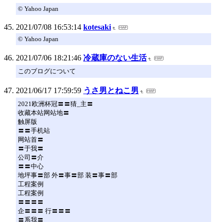
© Yahoo Japan
2021/07/08 16:53:14
kotesaki
© Yahoo Japan
2021/07/06 18:21:46
冷蔵庫のない生活
このブログについて
2021/06/17 17:59:59
うさ男とねこ男
2021欧洲杯冠〓〓猜_主〓
收藏本站网站地〓
触屏版
〓〓手机站
网站首〓
〓于我〓
公司〓介
〓〓中心
地坪事〓部 外〓事〓部 装〓事〓部
工程案例
工程案例
〓〓〓〓
企〓〓〓 行〓〓〓
〓系我〓