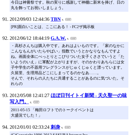
今日は神嘗祭です。秋の実りに感謝して神棚に新米を捧げ、日の
丸を飾ってお祝いしましょう。
2012/09/03 12:44:36
TBN
[PR]面白いことは、ここにある！ - FC2ザ掲示板
2012/06/12 18:44:19
G.A.W.
・高杉さんちは購入中です。あれはよいものです。「家のなかに
こんなもんがいたらやばい」指数でいうとかなりなもんですよ
ね。画面全体にべっとりとこびりついた女子くささでいうと「た
いようのいえ」に軍配が上がりますが、そのかわりあちらには女
子中学生の不器用フレグランスがじゅくじゅくと漂っています。
久留里、生理用品どこにしまってるのかなあ……。
そんで、それらの人たちに共通することがあるのに気づいた。そ
れらの
2012/05/08 12:41:27
ほぼ日刊イトイ新聞 - 天久聖一の味
写入門。
2011-05-15 「梅田ロフトでのトークイベントは
大盛況でした！」
2012/01/01 02:33:24
刺身
(C)Copyright 1996-2012 SAKURA Internet Inc.