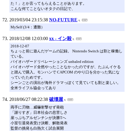
た！」とか言ってもらえることがあります。
こんな何てことないオタクの日記で、
2019/03/04 23:15:38
NO-FUTURE
MySelf (3/4：遭難）
2018/12/08 12:03:00
xx - イン殺
2018-12-07
ちょっと前に遊んだゲームの記録。 Nintendo Switch は割と稼働し
ている。
バイオハザードリベレーションズ unbaled edition
バイオハザード全然やったことなかったのですが、たぶんイケる
と踏んで購入。モンハンで CAPCOM のやり口を分かった気にな
っていたためです。
シーンごとの演出が海外ドラマっぽくて見ていても割と楽しい。
全米ライフル協会ってあり
2018/06/27 08:22:38
破壊屋
両手に刃物…威嚇射撃せず発砲
「謝りすぎ」日本社会の息苦しさ
崖っぷちアルゼンチンが決勝Tへ
小室引退発表受け決断、解散発表
監督の挑発も白熱欠く試合展開