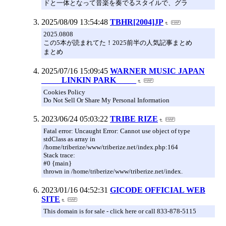
ドと一体となって音楽を奏でるスタイルで、グラ
2025/08/09 13:54:48
TBHR[2004]JP
2025.0808
この5本が読まれてた！2025前半の人気記事まとめ
まとめ
2025/07/16 15:09:45
WARNER MUSIC JAPAN
_____LINKIN PARK_____
Cookies Policy
Do Not Sell Or Share My Personal Information
2023/06/24 05:03:22
TRIBE RIZE
Fatal error: Uncaught Error: Cannot use object of type
stdClass as array in
/home/triberize/www/triberize.net/index.php:164
Stack trace:
#0 {main}
thrown in /home/triberize/www/triberize.net/index.
2023/01/16 04:52:31
GICODE OFFICIAL WEB
SITE
This domain is for sale - click here or call 833-878-5115