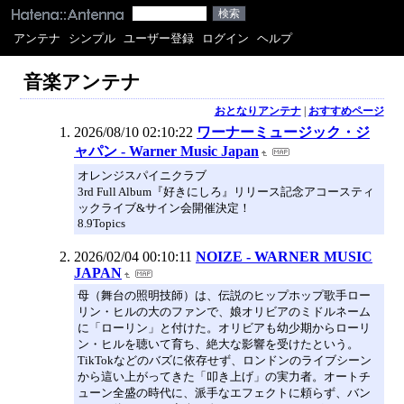
アンテナ
シンプル
ユーザー登録
ログイン
ヘルプ
音楽アンテナ
おとなりアンテナ
|
おすすめページ
2026/08/10 02:10:22
ワーナーミュージック・ジ
ャパン - Warner Music Japan
オレンジスパイニクラブ
3rd Full Album『好きにしろ』リリース記念アコースティ
ックライブ&サイン会開催決定！
8.9Topics
2026/02/04 00:10:11
NOIZE - WARNER MUSIC
JAPAN
母（舞台の照明技師）は、伝説のヒップホップ歌手ロー
リン・ヒルの大のファンで、娘オリビアのミドルネーム
に「ローリン」と付けた。オリビアも幼少期からローリ
ン・ヒルを聴いて育ち、絶大な影響を受けたという。
TikTokなどのバズに依存せず、ロンドンのライブシーン
から這い上がってきた「叩き上げ」の実力者。オートチ
ューン全盛の時代に、派手なエフェクトに頼らず、バン