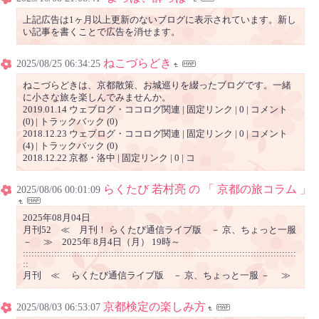
上記広告は1ヶ月以上更新のないブログに表示されています。新し
い記事を書くことで広告を消せます。
ねこづらどき
2025/08/25 06:34:25
ねこづらどきは、京都散策、お城巡りを綴ったブログです。一緒
に小さな旅を楽しんでみませんか。
2019.01.14 ウェブログ・ココログ関連 | 固定リンク | 0 | コメント
(0) | トラックバック (0)
2018.12.23 ウェブログ・ココログ関連 | 固定リンク | 0 | コメント
(4) | トラックバック (0)
2018.12.22 京都・洛中 | 固定リンク | 0 | コ
らくたび 若村亮 の 「 京都の旅コラム 」
2025/08/06 00:01:09
2025年08月04日
月刊52 ≪ 月刊！ らくたび通信ライブ版 － 京、ちょっと一服
－ ≫ 2025年 8月4日（月） 19時～
::::::::::::::::::::::::::::::::::::::::::::::::::::::::::::::::::::::::::::::::::::::::::::::::
::
月刊 ≪ らくたび通信ライブ版 － 京、ちょっと一服 － ≫
京都検定の楽しみ方
2025/08/03 06:53:07