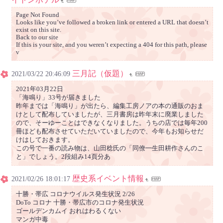
Page Not Found
Looks like you’ve followed a broken link or entered a URL that doesn’t
exist on this site.
Back to our site
If this is your site, and you weren’t expecting a 404 for this path, please
v
三月記（仮題）
2021/03/22 20:46:09
2021年03月22日
「海鳴り」33号が届きました
昨年までは「海鳴り」が出たら、編集工房ノアの本の通販のおま
けとして配布していましたが、三月書房は昨年末に廃業しました
ので、そーゆーことはできなくなりました。うちの店では毎年200
冊ほども配布させていただいていましたので、今年もお知らせだ
けはしておきます。
この号で一番の読み物は、山田稔氏の「同僚━生田耕作さんのこ
と」でしょう。2段組み14頁分あ
歴史系イベント情報
2021/02/26 18:01:17
十勝・帯広 コロナウイルス発生状況 2/26
DoTo コロナ 十勝・帯広市のコロナ発生状況
ゴールデンカムイ おれはわるくない
マンガ中毒