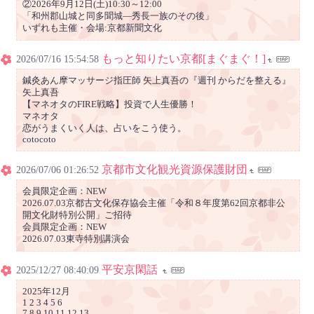
②2026年9月12日(土)10:30～12:00
「和州郡山城と同多聞城―秀長一族のその後」
いずれも主催・会場:京都新聞文化
もっと知りたい京都[まぐまぐ！]
2026/07/16 15:54:58
鍼灸あん摩マッサージ指圧師 矢上真吾の『週刊 からだを整える』
矢上真吾
【マネオタのFIRE戦略】投資で人生優勝！
マネオタ
恋がうまくいく人は、占いをこう使う。
cotocoto
京都市文化観光資源保護財団
2026/07/06 01:26:52
会員限定企画：NEW
2026.07.03京都古文化保存協会主催「令和８年度第62回京都非公
開文化財特別公開」ご招待
会員限定企画：NEW
2026.07.03東寺特別講演会
平安京閑話
2025/12/27 08:40:09
2025年12月
1 2 3 4 5 6
7 8 9 10 11 12 13