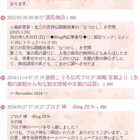
おります。
源氏物語
2025/01/28 09:30:57
☆最終更新：女三の宮持仏開眼供養の「なつかし」き空間
[2025.1.26]
2025年1月26日 (日) ◇◆Blog内記事索引◆◇ | 固定リンク | コメン
ト (0) | トラックバック (0)
女三の宮持仏開眼供養の「なつかし」き空間
夏ごろ、蓮の花の盛りに、入道の姫宮の御持仏どもあらはしたま
へる、供養ぜさせたまふ。このたびは、大殿の君の御心ざしに
て、御念誦堂の具ども、こまかに調へさせたま
旅館こうろ公式ブログ-前略 京都より（京
2024/11/14 07:37:19
都の旅館から旬な観光情報や京都の話題）
<< November 2024 >>
ブログ 禅 -Blog ZEN-
2024/05/27 17:10:27
ブログ 禅 -Blog ZEN-
その他
ブログ禅のページを引っ越しました！
いつも、ブログ禅をご購読いただき、ありがとうございます。 こ
の度、禅文化研究所ホームページのリニューアルに伴いまして、