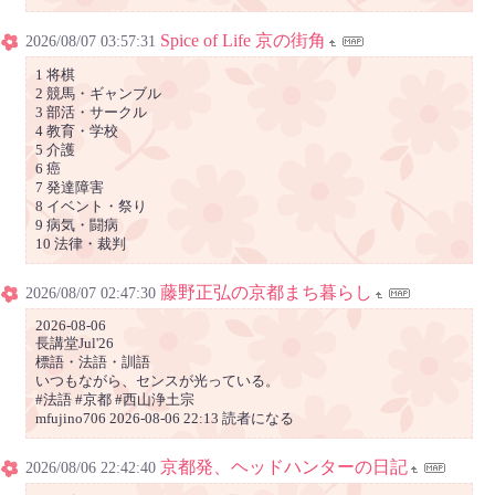
Spice of Life 京の街角
2026/08/07 03:57:31
1 将棋
2 競馬・ギャンブル
3 部活・サークル
4 教育・学校
5 介護
6 癌
7 発達障害
8 イベント・祭り
9 病気・闘病
10 法律・裁判
藤野正弘の京都まち暮らし
2026/08/07 02:47:30
2026-08-06
長講堂Jul'26
標語・法語・訓語
いつもながら、センスが光っている。
#法語 #京都 #西山浄土宗
mfujino706 2026-08-06 22:13 読者になる
京都発、ヘッドハンターの日記
2026/08/06 22:42:40