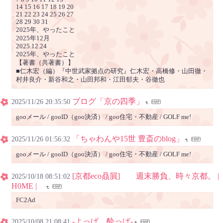
14 15 16 17 18 19 20
21 22 23 24 25 26 27
28 29 30 31
2025年、やったこと
2025年12月
2025.12.24
2025年、やったこと
【著書（共著書）】
■仁木宏（編）『中世武家拠点の研究』仁木宏・高橋修・山田徹・
村井良介・新谷和之・山田邦和・江田郁夫・谷徹也
ブログ「京の四季」
2025/11/26 20:35:50
gooメール / gooID（goo決済） / goo住宅・不動産 / GOLF me!
「ちゃわんや15世 豊斎のblog」
2025/11/26 01:56:32
gooメール / gooID（goo決済） / goo住宅・不動産 / GOLF me!
[京都eco贔屓] 週末勝負、時々京都。 |
2025/10/18 08:51:02
H0ME |
FC2Ad
-よっぱ、酔っぱ-
2025/10/08 21:08:41