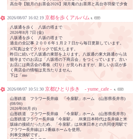
高台寺【観月のお茶会2026】湖月庵のお茶席と高台寺羽柴で夕食
京都を歩くアルバム
2026/08/07 16:02:19
八坂通を歩く 八坂の塔まで
2026年8月 7日 (金)
八坂通を歩く 八坂の塔まで
過去の全記事 ２００６年１月２７日から毎日更新しています。
※写真は全てクリックで拡大します。
昨日に続いて八坂通の東部を上ります。八坂通の東大路通から法
観寺までのお店は「八坂塔の下商店会」をつくっています。古い
お店には商店会の看板（灯り）が見られますが、新しいお店が多
く商店会の情報は見当たりません。
下は「mo
京都ひとり歩き - yume_cafe -
2026/08/07 10:51:30
山形鉄道 フラワー長井線 「今泉駅」ホーム (山形県長井市)
(08/06)
2026年08月 (6)
山形鉄道 フラワー長井線 「今泉駅」ホーム (山形県長井市)
山形鉄道フラワー長井線「今泉駅」 JR東日本時代は長井線と米
坂線の接続だったため、「今泉駅」はJR東日本との共同使用駅で
フラワー長井線は1.2番線ホームを使用。
列車交換駅です。