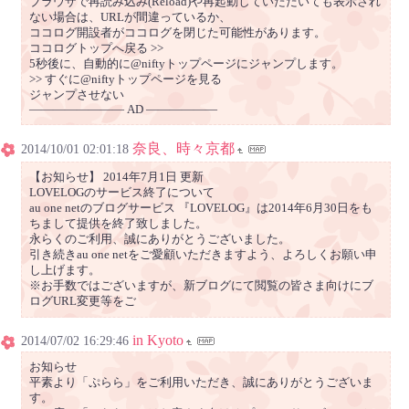
ブラウザで再読み込み(Reload)や再起動していただいても表示され
ない場合は、URLが間違っているか、
ココログ開設者がココログを閉じた可能性があります。
ココログトップへ戻る >>
5秒後に、自動的に@niftyトップページにジャンプします。
>> すぐに@niftyトップページを見る
ジャンプさせない
―――――――― AD ――――――
奈良、時々京都
2014/10/01 02:01:18
【お知らせ】 2014年7月1日 更新
LOVELOGのサービス終了について
au one netのブログサービス 『LOVELOG』は2014年6月30日をも
ちまして提供を終了致しました。
永らくのご利用、誠にありがとうございました。
引き続きau one netをご愛顧いただきますよう、よろしくお願い申
し上げます。
※お手数ではございますが、新ブログにて閲覧の皆さま向けにブ
ログURL変更等をご
in Kyoto
2014/07/02 16:29:46
お知らせ
平素より「ぷらら」をご利用いただき、誠にありがとうございま
す。