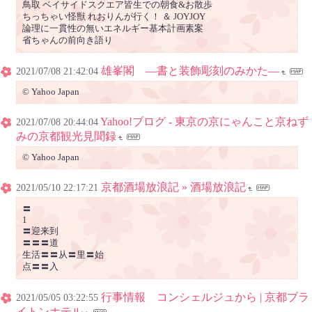
鳥取 ベイサイドスクエア皆生での朝食&お散歩
ちっちゃい怪獣 れおりんが行く！ ＆ JOYJOY
論理に一貫性の無いエネルギー基本計画素案
省ちゃんの前向き語り
雄峯閣 ―書と装飾彫刻のみかた―
2021/07/08 21:42:04
© Yahoo Japan
Yahoo!ブログ - 東京の京にゃんこと京ねず
2021/07/08 20:44:04
みの京都観光見聞録
© Yahoo Japan
京都酒場放浪記 » 酒場放浪記
2021/05/10 22:17:21
〓
1
〓迎来到
〓〓〓道
生活〓〓从〓里〓始
点〓〓入
行事情報 コンシェルジュから | 京都ブラ
2021/05/05 03:22:55
イトンホテル