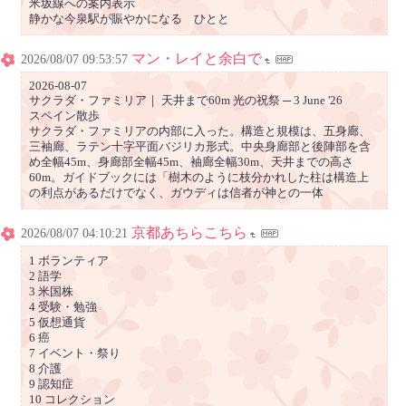
米坂線への案内表示
静かな今泉駅が賑やかになる ひとと
マン・レイと余白で
2026/08/07 09:53:57
2026-08-07
サクラダ・ファミリア｜ 天井まで60m 光の祝祭 ─ 3 June '26
スペイン散歩
サクラダ・ファミリアの内部に入った。構造と規模は、五身廊、
三袖廊、ラテン十字平面バジリカ形式。中央身廊部と後陣部を含
め全幅45m、身廊部全幅45m、袖廊全幅30m、天井までの高さ
60m。ガイドブックには「樹木のように枝分かれした柱は構造上
の利点があるだけでなく、ガウディは信者が神との一体
京都あちらこちら
2026/08/07 04:10:21
1 ボランティア
2 語学
3 米国株
4 受験・勉強
5 仮想通貨
6 癌
7 イベント・祭り
8 介護
9 認知症
10 コレクション