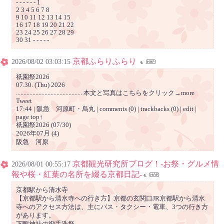
- - - - - - 1
2 3 4 5 6 7 8
9 10 11 12 13 14 15
16 17 18 19 20 21 22
23 24 25 26 27 28 29
30 31 - - - - -
京都ふらりふらり
2026/08/02 03:03:15
祇園祭2026
07.30. (Thu) 2026
............................................ 本文と写真はこちらをクリック→more
Tweet
17:44 | 阪急 河原町・烏丸 | comments (0) | trackbacks (0) | edit |
page top↑
祇園祭2026 (07/30)
2026年07月 (4)
阪急 河原
京都観光研究所ブログ！-お祭・グルメ情
2026/08/01 00:55:17
報や桜・紅葉の名所を綴る京都日記-
京都駅から清水寺
【京都駅から清水寺への行き方】京都の玄関口JR京都駅から清水
寺へのアクセス方法は、主にバス・タクシー・電車、3つの行き方
があります。
下鴨神社の御手洗祭