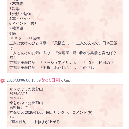
2 不動産
3 科学
4 受験・勉強
5 車・バイク
6 イベント・祭り
7 韓国語
8 癌
10 ネット・IT技術
主人と女将のひとり事 『天橋立 ワイ.. 主人の友人で、日本三景
で...
主人と女将のお気に入り 『分銅屋 足.. 着物や呉服と言えば京
都！...
京都要庵歳時記 『ブッシュアメリカ大.. 11月15日、16日のブ...
京都要庵歳時記 『要庵 お正月のしつ.. この『ち
洛北日和
2026/08/06 00:18:39
傘をかぶった比叡山
2026/08/05
2026/08/05
傘をかぶった比叡山
高野橋にて
本保弘人 2026/08/05 | 固定リンク | 0 | コメント (0)
Tweet
«南座顔見世 まねきが上がる