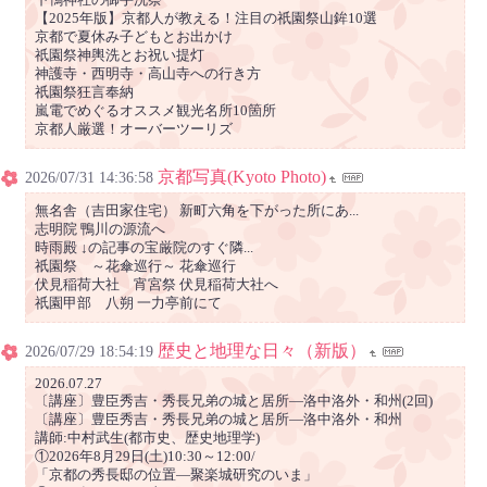
【2025年版】京都人が教える！注目の祇園祭山鉾10選
京都で夏休み子どもとお出かけ
祇園祭神輿洗とお祝い提灯
神護寺・西明寺・高山寺への行き方
祇園祭狂言奉納
嵐電でめぐるオススメ観光名所10箇所
京都人厳選！オーバーツーリズ
京都写真(Kyoto Photo)
2026/07/31 14:36:58
無名舎（吉田家住宅） 新町六角を下がった所にあ...
志明院 鴨川の源流へ
時雨殿 ↓の記事の宝厳院のすぐ隣...
祇園祭 ～花傘巡行～ 花傘巡行
伏見稲荷大社 宵宮祭 伏見稲荷大社へ
祇園甲部 八朔 一力亭前にて
歴史と地理な日々（新版）
2026/07/29 18:54:19
2026.07.27
〔講座〕豊臣秀吉・秀長兄弟の城と居所―洛中洛外・和州(2回)
〔講座〕豊臣秀吉・秀長兄弟の城と居所―洛中洛外・和州
講師:中村武生(都市史、歴史地理学)
①2026年8月29日(土)10:30～12:00/
「京都の秀長邸の位置―聚楽城研究のいま」