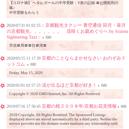
【コロナ禍】 ヘタレガールの中学受験：Y奈の記録 〓公開処刑の
嵐♪
中学受験をわらう
:: 京都観光タクシー 青空通信 卯月・皐月
2020/07/31 01:02:55
の京都観光。。。。。。。 花咲くお庭めぐりへ by Aozora
Sightseeing Taxi ::
市信〓局〓〓任〓清〓
京都のことならまかせなさい おのぞみド
2020/05/15 11:17:39
ットコム
Friday, May 15, 2020
涙が出るほど京都が好き！
2020/01/01 02:57:25
Copyright © 2020 GMO Internet, Inc. All Rights Reserved.
京都の桜２００８年/京都お花見情報
2019/07/16 17:50:45
2019 Copyright. All Rights Reserved. The Sponsored Listings
displayed above are served automatically by a third party. Neither the
service provider nor the domain owner maintain any relationship with