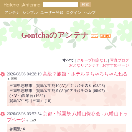
アンテナ
シンプル
ユーザー登録
ログイン
ヘルプ
Gontchaのアンテナ
すべて
|
グループ指定なし
|
写真ブログ
おとなりアンテナ
|
おすすめページ
高級？旅館・ホテル＠ちゃろちゃんねる
2026/08/08 04:28:19
三重県志摩市 賢島宝生苑10('A`)ﾊﾟﾌﾞﾘｯｸその６ (08/08)
三重県志摩市 賢島宝生苑９('A`)ﾊﾟﾌﾞﾘｯｸその５ (08/07)
(・∀・)温泉宿 (1682)
賢島宝生苑（三重） (10)
京都・祇園祭 八幡山保存会 - 八幡山トッ
2026/08/08 03:52:54
プページ
参照数: 61