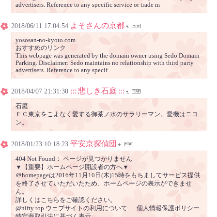
advertisers. Reference to any specific service or trade m
よそさんの京都
2018/06/11 17:04:54
yososan-no-kyoto.com
おすすめのリンク
This webpage was generated by the domain owner using Sedo Domain
Parking. Disclaimer: Sedo maintains no relationship with third party
advertisers. Reference to any specif
::: 悲しき石庭 :::
2018/04/07 21:31:30
石庭
ＦＣ東京をこよなく愛する御茶ノ水のサラリーマン。愛機はニコ
ン。
平安京探偵団
2018/01/23 10:18:23
404 Not Found： ページが見つかりません
▼【重要】ホームページ開設者の方へ▼
＠homepageは2016年11月10日(木)15時をもちましてサービス提供
を終了させていただいたため、ホームページの表示ができませ
ん。
詳しくはこちらをご確認ください。
@nifty top ウェブサイトの利用について ｜ 個人情報保護ポリシー
特定商取引法に基づく表示