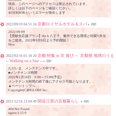
現在、このページへのアクセスは禁止されています。
詳しくは以下のページをご確認ください。
403ERRORというエラーが発生します
京都ロイヤルホテル＆スパ
2022/09/10 04:51:16
2022-09-09
【受験生応援プラン】the b 八王子、集中できる環境と特製V弁当
をご提供。2022年9月9日より予約開始！
New
京都 特集 in 京 遊び ～ 京都発 地球のうえ
2022/02/16 01:18:20
-- Walking on a Star --
ただいま、メンテナンス中です。
■メンテナンス時間
2022年2月16日 0:00～15:00(予定)
メンテナンス時間の終了後にアクセス可能となります。
▲ページトップへ
Copyright(C)BIGLOBE Inc.
関谷江里の京都暮らし
2021/12/16 23:04:49
404 Not Found
nginx/1.15.9