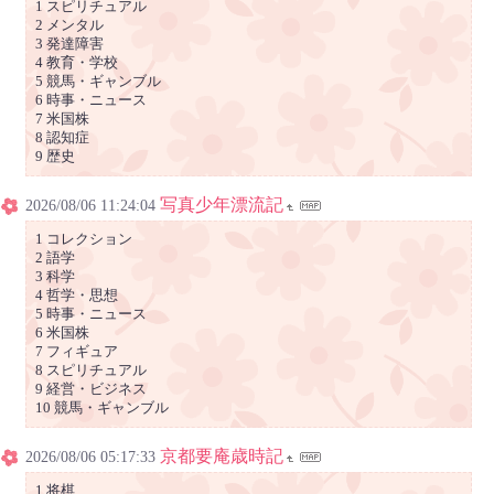
1 スピリチュアル
2 メンタル
3 発達障害
4 教育・学校
5 競馬・ギャンブル
6 時事・ニュース
7 米国株
8 認知症
9 歴史
写真少年漂流記
2026/08/06 11:24:04
1 コレクション
2 語学
3 科学
4 哲学・思想
5 時事・ニュース
6 米国株
7 フィギュア
8 スピリチュアル
9 経営・ビジネス
10 競馬・ギャンブル
京都要庵歳時記
2026/08/06 05:17:33
1 将棋