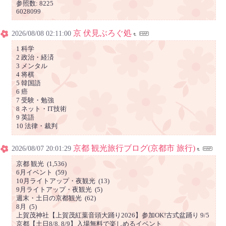
参照数: 8225
6028099
京 伏見ぶろぐ処
2026/08/08 02:11:00
1 科学
2 政治・経済
3 メンタル
4 将棋
5 韓国語
6 癌
7 受験・勉強
8 ネット・IT技術
9 英語
10 法律・裁判
京都 観光旅行ブログ(京都市 旅行)
2026/08/07 20:01:29
京都 観光 (1,536)
6月イベント (59)
10月ライトアップ・夜観光 (13)
9月ライトアップ・夜観光 (5)
週末・土日の京都観光 (62)
8月 (5)
上賀茂神社【上賀茂紅葉音頭大踊り2026】参加OK!古式盆踊り 9/5
京都【土日8/8, 8/9】入場無料で楽しめるイベント