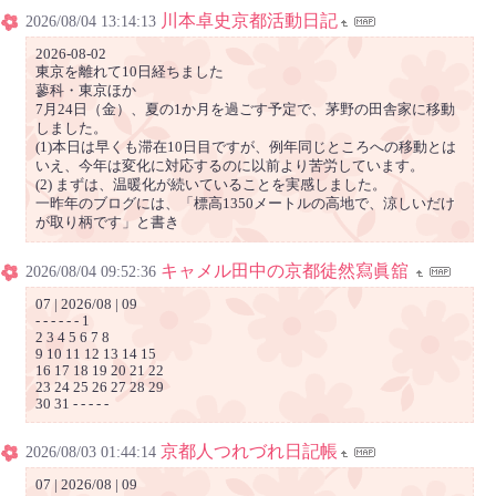
川本卓史京都活動日記
2026/08/04 13:14:13
2026-08-02
東京を離れて10日経ちました
蓼科・東京ほか
7月24日（金）、夏の1か月を過ごす予定で、茅野の田舎家に移動
しました。
(1)本日は早くも滞在10日目ですが、例年同じところへの移動とは
いえ、今年は変化に対応するのに以前より苦労しています。
(2) まずは、温暖化が続いていることを実感しました。
一昨年のブログには、「標高1350メートルの高地で、涼しいだけ
が取り柄です」と書き
キャメル田中の京都徒然寫眞舘
2026/08/04 09:52:36
07 | 2026/08 | 09
- - - - - - 1
2 3 4 5 6 7 8
9 10 11 12 13 14 15
16 17 18 19 20 21 22
23 24 25 26 27 28 29
30 31 - - - - -
京都人つれづれ日記帳
2026/08/03 01:44:14
07 | 2026/08 | 09