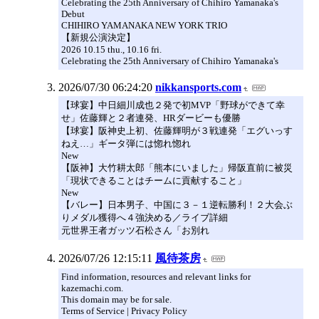
Celebrating the 25th Anniversary of Chihiro Yamanaka's
Debut
CHIHIRO YAMANAKA NEW YORK TRIO
【新規公演決定】
2026 10.15 thu., 10.16 fri.
Celebrating the 25th Anniversary of Chihiro Yamanaka's
2026/07/30 06:24:20
nikkansports.com
【球宴】中日細川成也２発で初MVP「野球ができて幸
せ」佐藤輝と２者連発、HRダービーも優勝
【球宴】阪神史上初、佐藤輝明が３戦連発「エグいっす
ねえ…」ギータ弾には惚れ惚れ
New
【阪神】大竹耕太郎「熊本にいました」帰阪直前に被災
「現状できることはチームに貢献すること」
New
【バレー】日本男子、中国に３－１逆転勝利！２大会ぶ
りメダル獲得へ４強決める／ライブ詳細
元世界王者ガッツ石松さん「お別れ
2026/07/26 12:15:11
風待茶房
Find information, resources and relevant links for
kazemachi.com.
This domain may be for sale.
Terms of Service | Privacy Policy