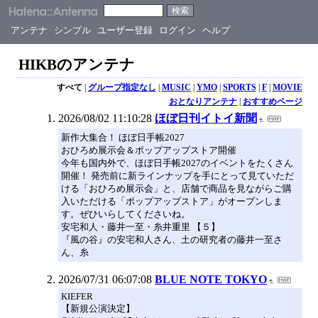
アンテナ
シンプル
ユーザー登録
ログイン
ヘルプ
HIKBのアンテナ
すべて
|
グループ指定なし
|
MUSIC
|
YMO
|
SPORTS
|
F
|
MOVIE
おとなりアンテナ
|
おすすめページ
2026/08/02 11:10:28
ほぼ日刊イトイ新聞
新作大集合！ ほぼ日手帳2027
おひろめ展示会＆ポップアップストア開催
今年も国内外で、ほぼ日手帳2027のイベントをたくさん
開催！ 発売前に新ラインナップを手にとって見ていただ
ける「おひろめ展示会」と、店舗で商品を見ながらご購
入いただける「ポップアップストア」がオープンしま
す。ぜひいらしてくださいね。
安宅和人・藤井一至・糸井重里 【５】
『風の谷』の安宅和人さん、土の研究者の藤井一至さ
ん、糸
2026/07/31 06:07:08
BLUE NOTE TOKYO
KIEFER
【新規公演決定】