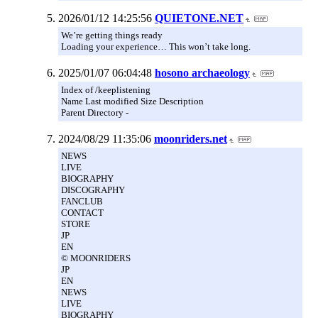
2026/01/12 14:25:56
QUIETONE.NET
We’re getting things ready
Loading your experience… This won’t take long.
2025/01/07 06:04:48
hosono archaeology
Index of /keeplistening
Name Last modified Size Description
Parent Directory -
2024/08/29 11:35:06
moonriders.net
NEWS
LIVE
BIOGRAPHY
DISCOGRAPHY
FANCLUB
CONTACT
STORE
JP
EN
© MOONRIDERS
JP
EN
NEWS
LIVE
BIOGRAPHY