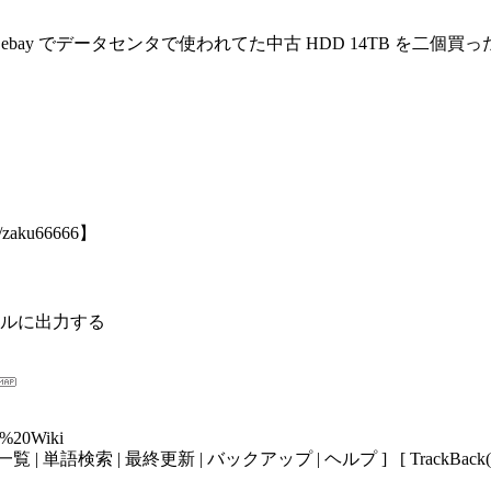
 TB。ebay でデータセンタで使われてた中古 HDD 14TB を二個
aku66666】
イルに出力する
o%20Wiki
 一覧 | 単語検索 | 最終更新 | バックアップ | ヘルプ ] [ TrackBack(9