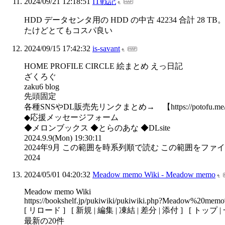
2024/09/21 12:18:51
IT戦記
HDD データセンタ用の HDD の中古 42234 合計 28
たけどとてもコスパ良い
2024/09/15 17:42:32
is-savant
HOME PROFILE CIRCLE 絵まとめ えっ日記
ざくろぐ
zaku6 blog
先頭固定
各種SNSやDL販売先リンクまとめ→ 【https://potofu.me/z
◆応援メッセージフォーム
◆メロンブックス ◆とらのあな ◆DLsite
2024.9.9(Mon) 19:30:11
2024年9月 この範囲を時系列順で読む この範囲をファ
2024
2024/05/01 04:20:32
Meadow memo Wiki - Meadow memo
Meadow memo Wiki
https://bookshelf.jp/pukiwiki/pukiwiki.php?Meadow%20mem
[ リロード ] [ 新規 | 編集 | 凍結 | 差分 | 添付 ] [ トップ |
最新の20件