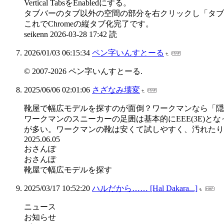
Vertical TabsをEnabledにする。
タブバーのタブ以外の空間の部分を右クリックし「タブ
これでChromeの縦タブ化完了です。
seikenn 2026-03-28 17:42 読
2026/01/03 06:15:34
ペン字いんすとーる
© 2007-2026 ペン字いんすとーる.
2025/06/06 02:01:06
さざなみ壊変
靴屋で幅広モデルを探すのが面倒？ワークマンなら「隠
ワークマンのスニーカーの足囲は基本的にEEE(3E)
が多い。ワークマンの靴は安くて試しやすく、汚れたり雨
2025.06.05
おさんぽ
おさんぽ
靴屋で幅広モデルを探す
2025/03/17 10:52:20
ハルだから…… [Hal Dakara...]
ニュース
お知らせ