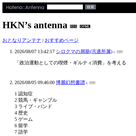
HKN’s antenna
おとなりアンテナ
|
おすすめページ
2026/08/07 13:42:17
シロクマの屑籠(汎適所属)
「政治運動としての喫煙・ギルティ消費」を考える
2026/08/05 09:46:00
博麗幻想書譜
1 認知症
2 競馬・ギャンブル
3 ライブ・バンド
4 歴史
5 ゲーム
6 留学
7 語学