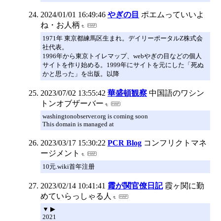
2024/01/01 16:49:46
やぎの目
ポエムっていいよ
ね・お人柄
1971年 東京都練馬区生まれ。デイリーポータルZ株式会
社代表。
1996年から東京トイレマップ、webやぎの目などの個人
サイトを作り始める。1999年にサイトを元にした「死ぬ
かと思った」を出版。以降
2023/07/02 13:55:42
華盛頓観察
中国語のワシン
トンオブザーバー
washingtonobserver.org is coming soon
This domain is managed at
2023/03/17 15:30:22
PCR Blog
コンフリクトマネ
ージメント
10元.wiki首年注册
2023/02/14 10:41:41
霞が関官僚日記
霞ヶ関に勤
めていらっしゃる人
▼ ▶
2021