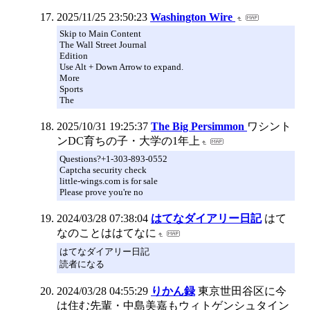
2025/11/25 23:50:23
Washington Wire
Skip to Main Content
The Wall Street Journal
Edition
Use Alt + Down Arrow to expand.
More
Sports
The
2025/10/31 19:25:37
The Big Persimmon
ワシント
ンDC育ちの子・大学の1年上
Questions?+1-303-893-0552
Captcha security check
little-wings.com is for sale
Please prove you're no
2024/03/28 07:38:04
はてなダイアリー日記
はて
なのことははてなに
はてなダイアリー日記
読者になる
2024/03/28 04:55:29
りかん録
東京世田谷区に今
は住む先輩・中島美嘉もウィトゲンシュタイン