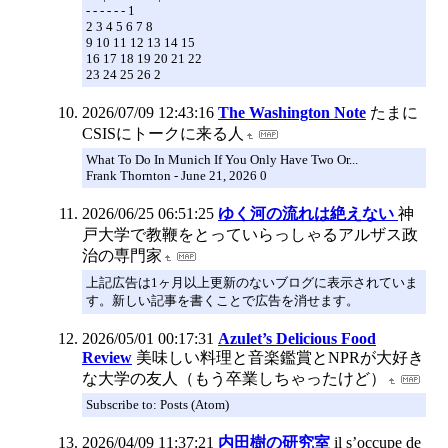
- - - - - - 1
2 3 4 5 6 7 8
9 10 11 12 13 14 15
16 17 18 19 20 21 22
23 24 25 26 2
2026/07/09 12:43:16
The Washington Note
たまに
CSISにトークに来る人
What To Do In Munich If You Only Have Two Or...
Frank Thornton - June 21, 2026 0
2026/06/25 06:51:25
ゆく河の流れは絶えない
神
戸大学で教鞭をとっていらっしゃるアルザス政
治の専門家
上記広告は1ヶ月以上更新のないブログに表示されていま
す。新しい記事を書くことで広告を消せます。
2026/05/01 00:17:31
Azulet’s Delicious Food
Review
美味しい料理と音楽鑑賞とNPRが大好き
な大学の友人（もう卒業しちゃったけど）
Subscribe to: Posts (Atom)
2026/04/09 11:37:21
内田樹の研究室
il s’occupe de