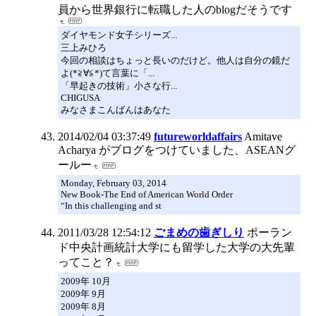
員から世界銀行に転職した人のblogだそうです
ダイヤモンド女子シリーズ...
三上みひろ
今回の相談はちょっと長いのだけど。他人は自分の鏡だ
よ(*≧∀≦*)て言葉に「...
「早起きの技術」小さな行...
CHIGUSA
みなさまこんばんはあなた
2014/02/04 03:37:49
futureworldaffairs
Amitave
Acharya がブログをつけていました、ASEANグ
ールー
Monday, February 03, 2014
New Book-The End of American World Order
“In this challenging and st
2011/03/28 12:54:12
ごまめの歯ぎしり
ポーラン
ド中央計画統計大学にも留学した大学の大先輩
ってこと？
2009年 10月
2009年 9月
2009年 8月