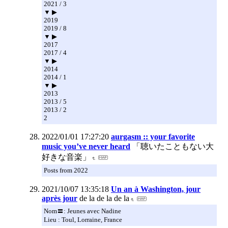
2021 / 3
▼ ▶
2019
2019 / 8
▼ ▶
2017
2017 / 4
▼ ▶
2014
2014 / 1
▼ ▶
2013
2013 / 5
2013 / 2
2
2022/01/01 17:27:20
aurgasm :: your favorite
music you’ve never heard
「聴いたこともない大
好きな音楽」
Posts from 2022
2021/10/07 13:35:18
Un an à Washington, jour
après jour
de la de la de la
Nom〓: Jeunes avec Nadine
Lieu : Toul, Lorraine, France