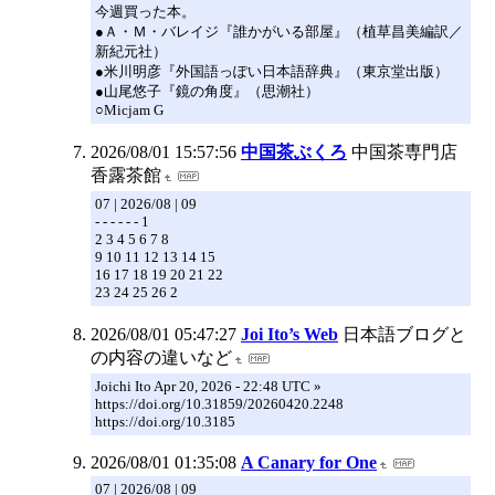
今週買った本。
●Ａ・Ｍ・バレイジ『誰かがいる部屋』（植草昌美編訳／
新紀元社）
●米川明彦『外国語っぽい日本語辞典』（東京堂出版）
●山尾悠子『鏡の角度』（思潮社）
○Micjam G
2026/08/01 15:57:56
中国茶ぶくろ
中国茶専門店
香露茶館
07 | 2026/08 | 09
- - - - - - 1
2 3 4 5 6 7 8
9 10 11 12 13 14 15
16 17 18 19 20 21 22
23 24 25 26 2
2026/08/01 05:47:27
Joi Ito’s Web
日本語ブログと
の内容の違いなど
Joichi Ito Apr 20, 2026 - 22:48 UTC »
https://doi.org/10.31859/20260420.2248
https://doi.org/10.3185
2026/08/01 01:35:08
A Canary for One
07 | 2026/08 | 09