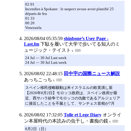
02:01
Incendies à Spokane : le suspect avoue avoir planifié 25
départs de feu
01:33
00:20
Venezuela
2026/08/04 05:35:59
shinbone’s User Page -
Last.fm
下駄を履いて大学で歩いてる知人のミ
ュージック・テイスト
24 Jul — 30 Jul Last.week
24 Jul — 30 Jul Last.week
2026/08/02 22:48:15
田中宇の国際ニュース解説
あっちこっち
スペイン移民侵略騒動は米イスラエルの欧英潰し策
【2026年8月2日】モロッコ政府は、スペイン政府が最
近、西サハラ紛争でモロッコの仇敵であるアルジェリア
に接近したことを不服として、サンチェス首相が7月
2026/08/02 17:32:05
Tolle et Lege Diary
オンライ
ン本屋時代の本読みの虫干し・書痴の鏡
8月2日（日）