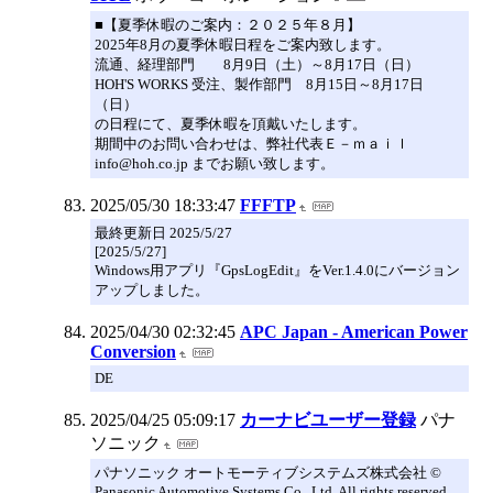
■【夏季休暇のご案内：２０２５年８月】
2025年8月の夏季休暇日程をご案内致します。
流通、経理部門 8月9日（土）～8月17日（日）
HOH'S WORKS 受注、製作部門 8月15日～8月17日
（日）
の日程にて、夏季休暇を頂戴いたします。
期間中のお問い合わせは、弊社代表Ｅ－ｍａｉｌ
info@hoh.co.jp までお願い致します。
2025/05/30 18:33:47
FFFTP
最終更新日 2025/5/27
[2025/5/27]
Windows用アプリ『GpsLogEdit』をVer.1.4.0にバージョン
アップしました。
2025/04/30 02:32:45
APC Japan - American Power
Conversion
DE
2025/04/25 05:09:17
カーナビユーザー登録
パナ
ソニック
パナソニック オートモーティブシステムズ株式会社 ©
Panasonic Automotive Systems Co., Ltd. All rights reserved