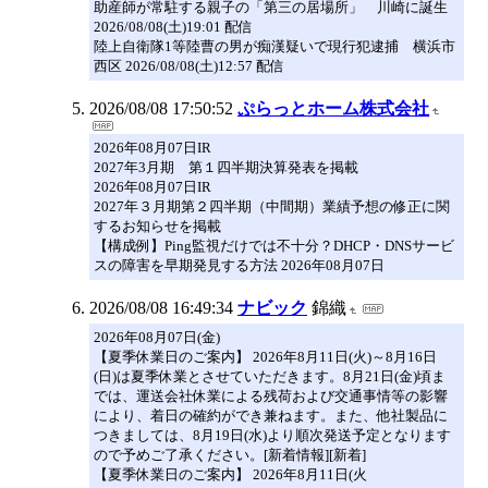
助産師が常駐する親子の「第三の居場所」 川崎に誕生
2026/08/08(土)19:01 配信
陸上自衛隊1等陸曹の男が痴漢疑いで現行犯逮捕 横浜市
西区 2026/08/08(土)12:57 配信
2026/08/08 17:50:52
ぷらっとホーム株式会社
2026年08月07日IR
2027年3月期 第１四半期決算発表を掲載
2026年08月07日IR
2027年３月期第２四半期（中間期）業績予想の修正に関
するお知らせを掲載
【構成例】Ping監視だけでは不十分？DHCP・DNSサービ
スの障害を早期発見する方法 2026年08月07日
2026/08/08 16:49:34
ナビック
錦織
2026年08月07日(金)
【夏季休業日のご案内】 2026年8月11日(火)～8月16日
(日)は夏季休業とさせていただきます。8月21日(金)頃ま
では、運送会社休業による残荷および交通事情等の影響
により、着日の確約ができ兼ねます。また、他社製品に
つきましては、8月19日(水)より順次発送予定となります
ので予めご了承ください。[新着情報][新着]
【夏季休業日のご案内】 2026年8月11日(火