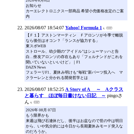
2026年8月6日
お知らせ
カーエレクトロニクス一部商品 希望小売価格改定のご案
内
2026/08/07 18:54:07
Yahoo! Formula 1
【Ｆ１】アストンマーティン Ｆアロンソが今季で離脱
なら後任はオコン？「ランスが協力する」
東スポWEB
ストロール、幼少期の“アイドル”はシューマッハと告
白…僚友アロンソの存在もあり「フェルナンドがこれを
聞いていないといいけど」｜F1
DAZN News
フェラーリF1、夏休み明けも“毎戦”新パーツ投入へ マ
クラーレンと分かれる開発哲学とは
2026/08/07 18:52:25
A Story of A ～ Aクラス
と暮らす ほぼ毎日書けない日記 ～
pingoさ
ん
2026年 08月 07日
もう限界かも
来週は飛び石連休だし、後半はお盆なので世の中は明日
から、いや気分的には今日から長期夏休みモード突入な
のだろうか。