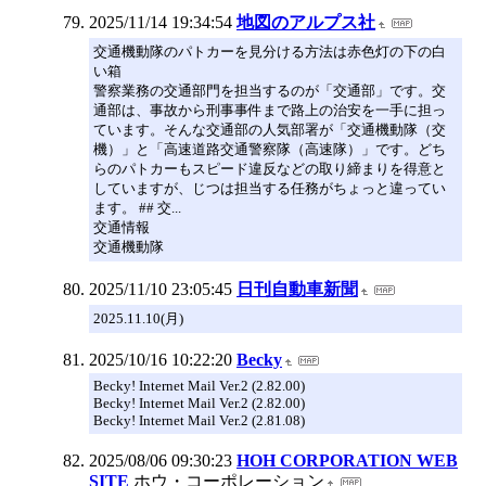
2025/11/14 19:34:54
地図のアルプス社
交通機動隊のパトカーを見分ける方法は赤色灯の下の白
い箱
警察業務の交通部門を担当するのが「交通部」です。交
通部は、事故から刑事事件まで路上の治安を一手に担っ
ています。そんな交通部の人気部署が「交通機動隊（交
機）」と「高速道路交通警察隊（高速隊）」です。どち
らのパトカーもスピード違反などの取り締まりを得意と
していますが、じつは担当する任務がちょっと違ってい
ます。 ## 交...
交通情報
交通機動隊
2025/11/10 23:05:45
日刊自動車新聞
2025.11.10(月)
2025/10/16 10:22:20
Becky
Becky! Internet Mail Ver.2 (2.82.00)
Becky! Internet Mail Ver.2 (2.82.00)
Becky! Internet Mail Ver.2 (2.81.08)
2025/08/06 09:30:23
HOH CORPORATION WEB
SITE
ホウ・コーポレーション