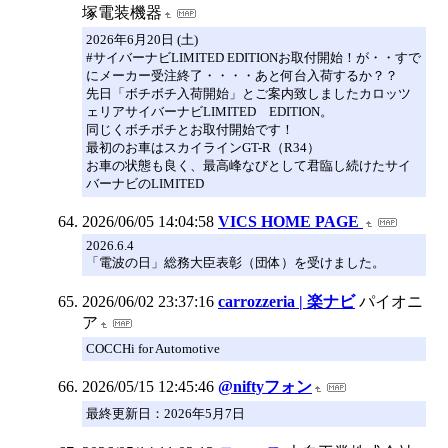
塚電装機器
2026年6月20日 (土)
#サイバーナビLIMITED EDITIONお取付開始！が・・すで
にメーカー受注終了・・・・あと何台入荷するか？？
先日「ボチボチ入荷開始」とご案内致しましたカロッツ
ェリアサイバーナビLIMITED EDITION。
同じくボチボチとお取付開始です！
最初のお車はスカイラインGT-R（R34）
お車の状態も良く、最高峰なびとして君臨し続けたサイ
バーナビのLIMITED
2026/06/05 14:04:58
VICS HOME PAGE
2026.6.4
「電波の日」総務大臣表彰（団体）を受けました。
2026/06/02 23:37:16
carrozzeria | 楽ナビ
パイオニ
ア
COCCHi for Automotive
2026/05/15 12:45:46
@niftyフォン
最終更新日：2026年5月7日