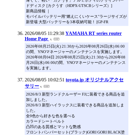
薄くて、軽い「カクうす」アルミボディのデザインハー
ドディスク [カクうす（HDPX-UTSCBシリーズ）]
新商品情報 ｜
モバイルバッテリー用"燃えにくいケース"ラージサイズが
新登場 大型バッテリーを3本収納可能！ [GP-FR
2026/08/05 11:29:38
YAMAHA RT series router
Home Page
2026年08月25日(火) 21:30から2026年08月26日(水) 06:00
の間、YNOマネージャーのメンテナンスを実施します。
2026年08月04日 2026年08月25日(火) 21:30から2026年08
月26日(水) 06:00の間、YNOマネージャーのメンテナンス
を実施します。
2026/08/05 10:02:51
toyota.jp オリジナルアクセ
サリー
2026/8/3 新型ランドクルーザー FJに装着できる商品を追
加しました。
2026/8/3 新型ハイラックスに装着できる商品を追加しま
した。
全9色から好きな色を選べる
カラードシートベルト
凸凹のある質感とマットな艶感
フロントバンパーセット(ブラック)GORI GORI BLACK塗