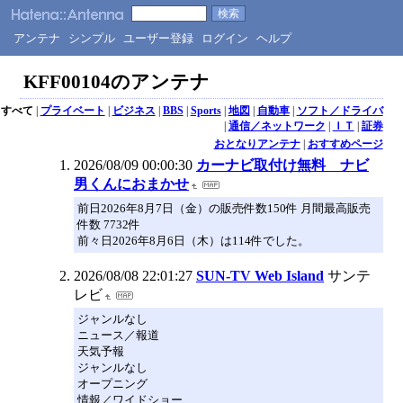
アンテナ
シンプル
ユーザー登録
ログイン
ヘルプ
KFF00104のアンテナ
すべて
|
プライベート
|
ビジネス
|
BBS
|
Sports
|
地図
|
自動車
|
ソフト／ドライバ
|
通信／ネットワーク
|
ＩＴ
|
証券
おとなりアンテナ
|
おすすめページ
2026/08/09 00:00:30
カーナビ取付け無料 ナビ
男くんにおまかせ
前日2026年8月7日（金）の販売件数150件 月間最高販売
件数 7732件
前々日2026年8月6日（木）は114件でした。
2026/08/08 22:01:27
SUN-TV Web Island
サンテ
レビ
ジャンルなし
ニュース／報道
天気予報
ジャンルなし
オープニング
情報／ワイドショー