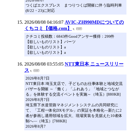
2026/08/07
つくばエクスプレス まつりつくば開催に伴う臨時列車
(8/22・23)に対応
2026/08/08 04:16:07
AVIC-ZH990MDについての
くちコミ【価格.com】
クチコミ投稿数：6843件Goodアンサー獲得：299件
【欲しいものリスト】パーツ
【欲しいものリスト】a
【欲しいものリスト】a
2026/08/08 03:55:05
NTT東日本 ニュースリリー
ス
2026年8月7日
NTT東日本 埼玉支店で、子どものお仕事体験と地域交流
バザーを開催 ～「働く」「ふれあう」「地域とつなが
る」を体験する交流イベントを実施～（埼玉）[880KB]
2026年8月7日
埼玉県下水道管路マネジメントシステムの共同研究に
て、「工程一体化DXモデル」の実証を本格化―新たに2
者が参画し適用領域を拡大、現場実装を見据えた10者体
制へ―（埼玉）[788KB]
2026年8月7