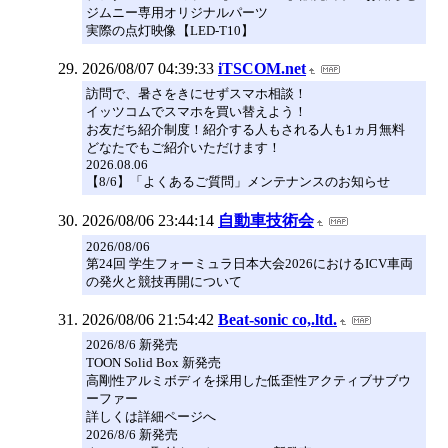
ジムニー専用オリジナルパーツ
実際の点灯映像【LED-T10】
2026/08/07 04:39:33
iTSCOM.net
訪問で、暑さをきにせずスマホ相談！
イッツコムでスマホを買い替えよう！
お友だち紹介制度！紹介する人もされる人も1ヵ月無料
どなたでもご紹介いただけます！
2026.08.06
【8/6】「よくあるご質問」メンテナンスのお知らせ
2026/08/06 23:44:14
自動車技術会
2026/08/06
第24回 学生フォーミュラ日本大会2026におけるICV車両
の発火と競技再開について
2026/08/06 21:54:42
Beat-sonic co,.ltd.
2026/8/6 新発売
TOON Solid Box 新発売
高剛性アルミボディを採用した低歪性アクティブサブウ
ーファー
詳しくは詳細ページへ
2026/8/6 新発売