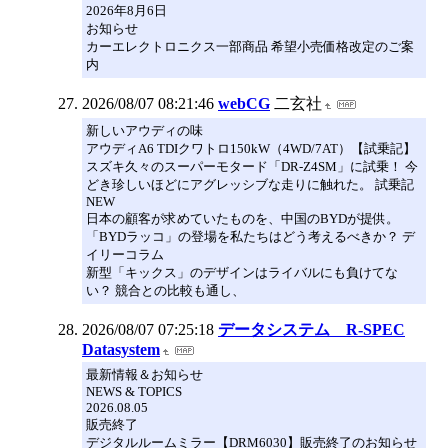
2026年8月6日
お知らせ
カーエレクトロニクス一部商品 希望小売価格改定のご案
内
2026/08/07 08:21:46
webCG
二玄社
新しいアウディの味
アウディA6 TDIクワトロ150kW（4WD/7AT）【試乗記】
スズキ久々のスーパーモタード「DR-Z4SM」に試乗！ 今
どき珍しいほどにアグレッシブな走りに触れた。 試乗記
NEW
日本の顧客が求めていたものを、中国のBYDが提供。
「BYDラッコ」の登場を私たちはどう考えるべきか？ デ
イリーコラム
新型「キックス」のデザインはライバルにも負けてな
い？ 競合との比較も通し、
2026/08/07 07:25:18
データシステム R-SPEC
Datasystem
最新情報＆お知らせ
NEWS & TOPICS
2026.08.05
販売終了
デジタルルームミラー【DRM6030】販売終了のお知らせ