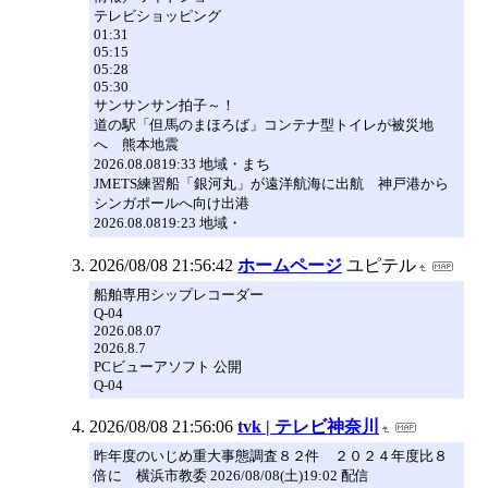
テレビショッピング
01:31
05:15
05:28
05:30
サンサンサン拍子～！
道の駅「但馬のまほろば」コンテナ型トイレが被災地
へ 熊本地震
2026.08.0819:33 地域・まち
JMETS練習船「銀河丸」が遠洋航海に出航 神戸港から
シンガポールへ向け出港
2026.08.0819:23 地域・
2026/08/08 21:56:42
ホームページ
ユピテル
船舶専用シップレコーダー
Q-04
2026.08.07
2026.8.7
PCビューアソフト 公開
Q-04
2026/08/08 21:56:06
tvk | テレビ神奈川
昨年度のいじめ重大事態調査８２件 ２０２４年度比８
倍に 横浜市教委 2026/08/08(土)19:02 配信