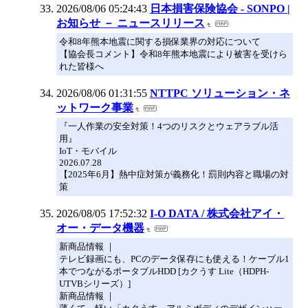
2026/08/06 05:24:43
日本損害保険協会 - SONPO |
お知らせ － ニュースリリース
令和8年熊本地震に関する損保業界の対応について
【協会長コメント】令和8年熊本地震により被害を受けら
れた皆様へ
2026/08/06 01:31:55
NTTPC ソリューション・ネ
ットワーク事業
『一人作業の安全対策！4つのリスクとウェアラブル活
用』
IoT・モバイル
2026.07.28
【2025年6月】熱中症対策が義務化！罰則内容と職場の対
策
2026/08/05 17:52:32
I-O DATA / 株式会社アイ・
オー・データ機器
新商品情報 ｜
テレビ録画にも、PCのデータ保存にも使える！ケーブル1
本でつながるポータブルHDD [カクうす Lite（HDPH-
UTVBシリーズ）]
新商品情報 ｜