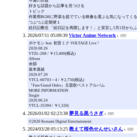
今週のお題
好きな話題から記事を見つける
トピック
作業用BGMに野菜を茹でている映像を選ぶも気になってく
つぶつぶ定期便１
絵日記断念 「絵日記を再開します！」と宣言し5月1日か
2026/07/11 05:09:39
Victor Anime Network
ポケモン feat. 初音ミク VOLTAGE Live !
2026.08.26
VTZL-268 / ￥15,400(税込)
Album
余韻
坂本真綾
2026.07.29
VTCL-60703～4 / ￥2,750(税込)
『Fate/Grand Order』主題歌ベストアルバム
MORE INFORMATION
Single
2026.06.24
VTCL-35394 / ￥1,320(
2026/01/02 02:23:38
夢見る黒うさぎ
©2026 Konami Digital Entertainment
2024/03/28 05:13:25
教えて桜色せんせいさん