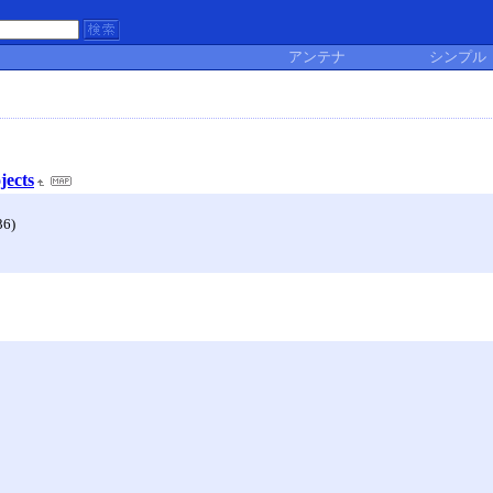
アンテナ
シンプル
jects
36)