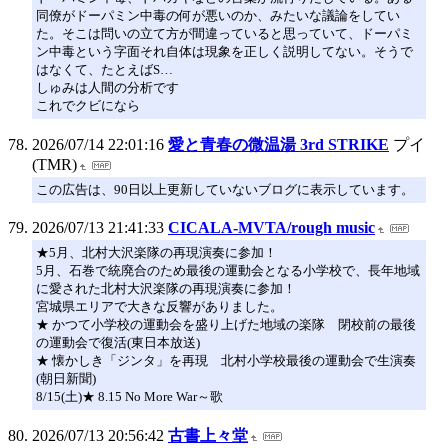
同僚がドーパミン中毒の何が悪いのか、みたいな議論をしてい
た。そこは問いの立て方が間違っていると思っていて、ドーパミ
ン中毒という字面それ自体は現象を正しく説明してない。そうで
はなくて、たとえばS…
しゅみは人間の分析です
これでクビになら
2026/07/14 22:01:16
愛と青春の微温湯 3rd STRIKE
プイ
(TMR)
この広告は、90日以上更新していないブログに表示しています。
2026/07/13 21:41:33
CICALA-MVTA/rough music
★5月、北村大沢楽隊の再現演奏に参加！
5月、石巻で統廃合のため最後の運動会となる小学校で、長年地域
に愛された北村大沢楽隊の再現演奏に参加！
宮城県エリアで大きな反響がありました。
★ かつて小学校の運動会を盛り上げた地域の楽隊 閉校前の最後
の運動会で復活(東日本放送)
★ 懐かしき「ジンタ」を再現 北村小学校最後の運動会で生演奏
(朝日新聞)
8/15(土)★ 8.15 No More War～歌
2026/07/13 20:56:42
古書上々堂