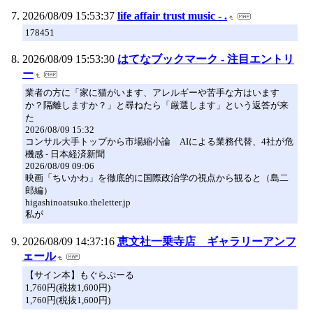
2026/08/09 15:53:37
life affair trust music - .
178451
2026/08/09 15:53:30
はてなブックマーク - 注目エントリ
ー
業者の方に「家に猫がいます、アレルギーや苦手な方はいます
か？隔離しますか？」と尋ねたら「厳選します」という返答が来
た
2026/08/09 15:32
コンサル大手トップから市場縮小論 AIによる業務代替、4社が危
機感 - 日本経済新聞
2026/08/09 09:06
映画「ちいかわ」を徹底的に国際政治学の視点から観ると（島二
郎編）
higashinoatsuko.theletter.jp
私が
2026/08/09 14:37:16
恵文社一乗寺店 ギャラリーアンフ
ェール
【サイン本】もぐらぷーる
1,760円(税抜1,600円)
1,760円(税抜1,600円)