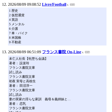
2026/08/09 09:08:52
Livre/Football
1 歴史
2 仮想通貨
4 英語
5 メンタル
6 介護
7 車・バイク
8 米国株
9 不動産
2026/08/09 06:51:09
フランス書院 On-Line
未亡人社長【牝堕ち会議】
著者： 設楽玲
フランス書院文庫
試し読み
フランス書院文庫
初夜 実母と高校生
著者： 田沼淳一
フランス書院文庫
試し読み
妻の実家の淫らな家訓 義母＆義姉妹と…
著者： 恋乳
フランス書院文庫