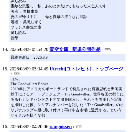
試し読み
素敵な恩返し 私、あのとき助けてもらった未亡人です
著者： 青橋由高
妻の里帰り中に… 母と義母の淫らなお世話
著者： 美滝しずく
フランス書院文庫
試し読み
義母
2026/08/09 05:54:20
青空文庫 - 新規公開作品
最終更新日 2026.8.9
2026/08/09 05:34:49
Utrecht[ユトレヒト] | トップページ
nEW /
The Goodwillers Books
2019年にアメリカのポートランドで発足された斉藤思帆と田岡美
紗子によるアートプロジェクトThe Goodwiller。世界各国の都市に
あるセカンドハンドストアで服を購入し、それらを着用した写真
を撮影した後、シリアルナンバーを記した「The Goodwiller」のオ
リジナルタグを服に取り付けて再び中古市場に還元する。という
サイクルを様々な都
2026/08/09 04:20:06
::angoisse::