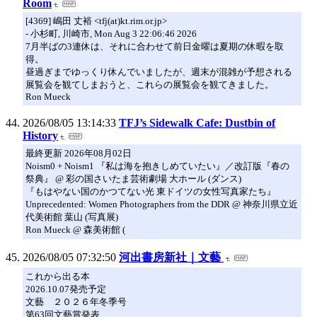
Room
[4369] 嶋田 丈裕 <tfj(at)kt.rim.or.jp>
- 小杉町, 川崎市, Mon Aug 3 22:06:46 2026
7月半ばの3連休は、それに合わせて前日金曜は夏期の休暇を取
得。
昼過ぎまでゆっくり休んでいましたが、週末が混雑が予想される
展覧会を観てしまおうと、これらの展覧会を観てきました。
Ron Mueck
2026/08/05 13:14:33
TFJ’s Sidewalk Cafe: Dustbin of
History
最終更新 2026年08月02日
Noism0 + Noism1 『私は海を抱きしめていたい』／改訂版『春の
祭典』 @ 彩の国さいたま芸術劇場 大ホール (ダンス)
『もはやない国のかつてない光 東ドイツの女性写真家たち』
Unprecedented: Women Photographers from the DDR @ 神奈川県立近
代美術館 葉山 (写真展)
Ron Mueck @ 森美術館 (
2026/08/05 07:32:50
河出書房新社｜文藝
これから出る本
2026.10.07発売予定
文藝 ２０２６年冬季号
第63回文藝賞発表