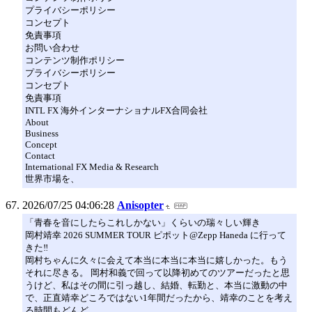
プライバシーポリシー
コンセプト
免責事項
お問い合わせ
コンテンツ制作ポリシー
プライバシーポリシー
コンセプト
免責事項
INTL FX 海外インターナショナルFX合同会社
About
Business
Concept
Contact
International FX Media & Research
世界市場を、
2026/07/25 04:06:28
Anisopter
「青春を音にしたらこれしかない」くらいの瑞々しい輝き
岡村靖幸 2026 SUMMER TOUR ピポット@Zepp Haneda に行って
きた‼️
岡村ちゃんに久々に会えて本当に本当に本当に嬉しかった。もう
それに尽きる。 岡村和義で回って以降初めてのツアーだったと思
うけど、私はその間に引っ越し、結婚、転勤と、本当に激動の中
で、正直靖幸どころではない1年間だったから、靖幸のことを考え
る時間もどんど