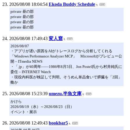
2026/08/08 18:04:54
Ekoda Buddy Schedule
private 昼の部
private 昼の部
private 昼の部
private 昼の部
2026/08/08 17:49:43
変人窟
2026/08/07
・アプリが遅い原因をAIがトレースログから分析してくれる
「Windows Performance Analyzer MCP」 Microsoftがプレビュー公
開 – ITmedia NEWS
・「.jp」が40周年――1986年8月5日、Jon Postel氏から村井純氏に
委任 – INTERNET Watch
・現役内科医が検証して判明。そうめん単品食いで膵臓を「2回」
働か
2026/08/08 15:23:39
umezu.半魚文庫
かけら
2026/08/19（水）～2026/08/23（日）
イベント・展示
2026/08/08 12:49:43
bookbar5