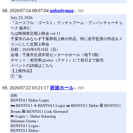
2026/07/24 08:07:04
nobodymag
July 23, 2026
『ユースフル・ゴースト』ラッチャプーム・ブンバンチャーチョ
ーク 板井仁
ちば映画祭定期上映会 vol.11
千葉市のみならず千葉県初上映の作品、特に若手監督の作品をメ
インにした定期上映会
日程：2026年8月16日（日）
会場：千葉市生涯学習センター小ホール（地下1階）
チケット：前売券はteket（テケト）にて前日まで販売
イベントの詳細はこちら
【上映作品】
①『あ
2026/07/22 03:21:17
岩波ホール
IDR
BENTO11 Daftar Login
🛏️ BENTO11 ✈️ BENTO11 Login 🚗 BENTO11 Daftar 🎡 BENTO11
Resmi 🚕 BENTO11 Link Alternatif
🔑 Login ✨ Daftar Sekarang
Halaman Utama ›
BENTO11 Login ›
BENTO11 Daftar ›