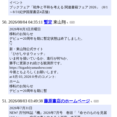
イベント
ブックフェア「戦争と平和を考える 関連書籍フェア 2026」（8/1
～8/31紀伊国屋書店4店舗）
2026/08/04 04:35:11
暫定
東山翔
2026年8月3日月曜日
移転のお知らせ
デビュー20周年を期に暫定状態は終了しました。
👇
新・東山翔公式サイト
「ひがしやまウォッチ」
いま何を描いているか、進行が何%か、
勝手に更新され続ける観測所です。
https://higashiyamashow.com/
今後ともよろしくお願いします。
at 8月 03, 2026 0 件のコメント:
ホーム
移転のお知らせ
デビュー20周年を期に暫
2026/08/03 03:49:38
藤原書店のホームページ
2026年7月31日
NEW! 月刊PR誌『機』2026年7月号 巻頭「『命そのものを見届