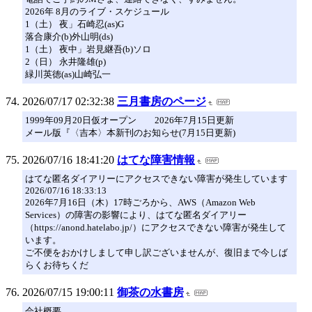
2026年 8月のライブ・スケジュール
1（土） 夜」石崎忍(as)G
落合康介(b)外山明(ds)
1（土） 夜中」岩見継吾(b)ソロ
2（日） 永井隆雄(p)
緑川英徳(as)山崎弘一
2026/07/17 02:32:38
三月書房のページ
1999年09月20日仮オープン 2026年7月15日更新
メール版『〈吉本〉本新刊のお知らせ(7月15日更新)
2026/07/16 18:41:20
はてな障害情報
はてな匿名ダイアリーにアクセスできない障害が発生しています
2026/07/16 18:33:13
2026年7月16日（木）17時ごろから、AWS（Amazon Web
Services）の障害の影響により、はてな匿名ダイアリー
（https://anond.hatelabo.jp/）にアクセスできない障害が発生して
います。
ご不便をおかけしまして申し訳ございませんが、復旧まで今しば
らくお待ちくだ
2026/07/15 19:00:11
御茶の水書房
会社概要