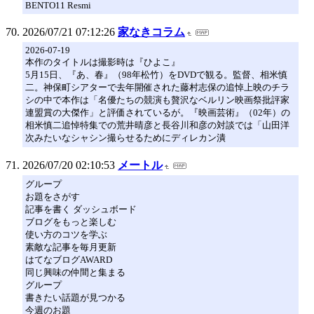
BENTO11 Resmi
2026/07/21 07:12:26
家なきコラム
2026-07-19
本作のタイトルは撮影時は『ひよこ』
5月15日、『あ、春』（98年松竹）をDVDで観る。監督、相米慎
二。神保町シアターで去年開催された藤村志保の追悼上映のチラ
シの中で本作は「名優たちの競演も贅沢なベルリン映画祭批評家
連盟賞の大傑作」と評価されているが。『映画芸術』（02年）の
相米慎二追悼特集での荒井晴彦と長谷川和彦の対談では「山田洋
次みたいなシャシン撮らせるためにディレカン潰
2026/07/20 02:10:53
メートル
グループ
お題をさがす
記事を書く ダッシュボード
ブログをもっと楽しむ
使い方のコツを学ぶ
素敵な記事を毎月更新
はてなブログAWARD
同じ興味の仲間と集まる
グループ
書きたい話題が見つかる
今週のお題