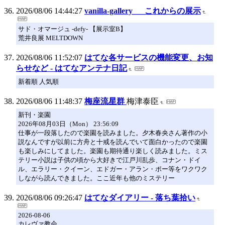
2026/08/06 14:44:27
vanilla-gallery___これからの展示
サド・オマージュ -defy- 【展示室B】
荒井良展 MELTDOWN
2026/08/06 11:52:07
はてな各サービスの機能変更、お知
らせなど - はてなアンテナ日記
新着順 人気順
2026/08/06 11:48:37
梅座流星群
梅津泰臣
新刊・楽園
2026年08月03日（Mon） 23:56:09
仕事が一段落したので楽園を読みました。夕木春央さん著作の小
説なんですが以前に方舟と十戒を読んでいて面白かったので楽園
も楽しみにしてました。楽園も期待通り楽しく読みました。ミス
テリー小説は子供の頃から大好きで江戸川乱歩、コナン・ドイ
ル、エラリー・クイーン、エドガー・アラン・ポー等をワクワク
しながら読んできました。ここ近年も他のミステリー
2026/08/06 09:26:47
はてなダイアリー - 落ち葉拾い
2026-08-06
カレヴァ教会