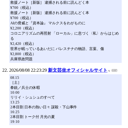
救援ノート［新版］ 逮捕される前に読んどく本
¥700（税込）
救援ノート［新版］ 逮捕される前に読んどく本
¥700（税込）
AIの脅威と『資本論』 マルクスをわがものに
¥2,200（税込）
コロニアリズムの再照射 「ローカル」に息づく〈私〉からはじめ
る
¥2,420（税込）
世界が眠っているあいだに パレスチナの物語、言葉、傷
¥2,800（税込）
兵庫県政問題
2026/08/08 22:23:29
新文芸坐オフィシャルサイト
08.15
［土］
拳銃／兵士の休暇
10:00
リリイ・シュシュのすべて
13:25
2本目割 日本の熱い日々 謀殺・下山事件
16:25
2本目割 トーク付 月光の夏
19:10