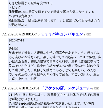
好きな話題から記事を見つける
トピック
作業用BGMに野菜を茹でている映像を選ぶも気になってくる
つぶつぶ定期便１
絵日記断念 「絵日記を再開します！」と宣言し5月1日からふたた
び描き始めま
2026/07/19 00:35:43
ミミミパキュンパキュン
2026-07-18
■
夢日記
年末年始で帰省。大規模な中学の同窓会があるという。行ってみ
ると高校の友達もいた。楽しく過ごして2次会へ。バスで移動。広
い庭のある白い和風の建物で高そうな料亭。最初は普通に喋って
飲んでたんだけど、途中から誰かがはっぴ着て飛んだり跳ねたり
して踊り出した。真似して跳ねてみるととても楽しい。みんな
で、その店の大きな庭を大きく使って踊る。すごい楽しい。お店
も盛り上がってお客
2026/07/18 01:50:51
「アケタの店」スケジュール
24（金） 昼」都合により、渋谷毅(p)さんはお休みで4人での演奏
は延期となりました。
栗田妙子(p)石渡明廣(g)外山明(ds)で演奏いたします。3,000円
電話でご予約のMさま、連絡できなく、すみません。