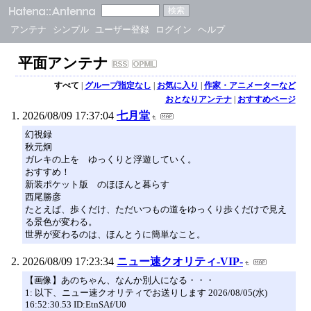
アンテナ
シンプル
ユーザー登録
ログイン
ヘルプ
平面アンテナ
すべて
|
グループ指定なし
|
お気に入り
|
作家・アニメーターなど
おとなりアンテナ
|
おすすめページ
2026/08/09 17:37:04
七月堂
幻視録
秋元炯
ガレキの上を ゆっくりと浮遊していく。
おすすめ！
新装ポケット版 のほほんと暮らす
西尾勝彦
たとえば、歩くだけ、ただいつもの道をゆっくり歩くだけで見え
る景色が変わる。
世界が変わるのは、ほんとうに簡単なこと。
2026/08/09 17:23:34
ニュー速クオリティ-VIP-
【画像】あのちゃん、なんか別人になる・・・
1: 以下、ニュー速クオリティでお送りします 2026/08/05(水)
16:52:30.53 ID:EtnSAf/U0