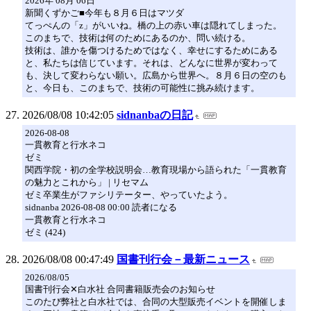
2026年 08月 06日
新聞くずかご■今年も８月６日はマツダ
てっぺんの「z」がいいね。橋の上の赤い車は隠れてしまった。
このまちで、技術は何のためにあるのか、問い続ける。
技術は、誰かを傷つけるためではなく、幸せにするためにある
と、私たちは信じています。それは、どんなに世界が変わって
も、決して変わらない願い。広島から世界へ。８月６日の空のも
と、今日も、このまちで、技術の可能性に挑み続けます。
2026/08/08 10:42:05
sidnanbaの日記
2026-08-08
一貫教育と行水ネコ
ゼミ
関西学院・初の全学校説明会…教育現場から語られた「一貫教育
の魅力とこれから」 | リセマム
ゼミ卒業生がファシリテーター、やっていたよう。
sidnanba 2026-08-08 00:00 読者になる
一貫教育と行水ネコ
ゼミ (424)
2026/08/08 00:47:49
国書刊行会－最新ニュース
2026/08/05
国書刊行会✕白水社 合同書籍販売会のお知らせ
このたび弊社と白水社では、合同の大型販売イベントを開催しま