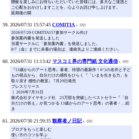
開催を楽しみにお待ちいただいていた皆様には、多大なご迷惑と
ご心配をおかけしますことを、心よりお詫び申し上げます。
延期後の開
2026/07/31 15:57:45
COMITIA
2026/07/29 COMITIA157参加サークル向け
参加案内書を発送しました
当選サークルに「参加案内書」を発送しました。
8/7（金）までに未着の場合は、連絡先よりご連絡ください。
2026/07/31 11:13:42
マスコミ界の専門紙 文化通信
『13歳からのアート思考』著者、待望の最新作！6つの名作と子ど
もの視点から、自分だけの感性をひらく『「いまを生きる力」を
取り戻す 感性の教室』 7月29日発売
プレスリリース
｜ 2026年7月31日
株式会社ダイヤモンド社 23万部を突破したベストセラー『「自
分だけの答え」が見つかる 13歳からのアート思考』の著者・…続
き
2026/07/30 21:59:35
観察者ノ日記
ブログをもっと楽しむ
使い方のコツを学ぶ