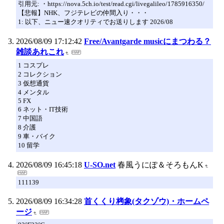
引用元: ・https://nova.5ch.io/test/read.cgi/livegalileo/1785916350/
【悲報】NHK、フジテレビの仲間入り・・・
1: 以下、ニュー速クオリティでお送りします 2026/08
2026/08/09 17:12:42
Free/Avantgarde musicにまつわる？
雑談あれこれ
1 コスプレ
2 コレクション
3 仮想通貨
4 メンタル
5 FX
6 ネット・IT技術
7 中国語
8 介護
9 車・バイク
10 留学
2026/08/09 16:45:18
U-SO.net
春風うにぽ＆そろもんK
111139
2026/08/09 16:34:28
首くくり栲象(タクゾウ)・ホームペ
ージ