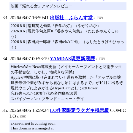
映画「溺れる女」アマゾンレビュー
2026/08/07 16:59:41
出版社 ふらんす堂
2026.8.6 | 荒川英之句集『夜学の灯』（やがくのひ）
2026.8.6 | 現代俳句文庫II『谷さやん句集』（たにさやんくしゅ
う）
2026.8.6 | 森田純一郎著『森田峠の百句』（もりたとうげのひゃっ
く）
2026/08/07 00:53:19
YAMDAS現更新履歴
WirelessWire News連載更新（メイカームーブメントと防衛テック
の不都合な、しかし、地続きな関係）
Appleが中国に取り込まれていく過程を取材した『アップル自壊
世界最強企業がみずから底なし沼にはまるまで』が10月に出るぞ
現代ウェブによみがえるHyperCardとしてのDecker
忘れ去られた1970年代の名作映画10選
スパイダーマン：ブランド・ニュー・デイ
2026/08/06 15:59:24
LO作家限定ラクガキ掲示板
COMIC
LO
akane-m.net is coming soon
This domain is managed at