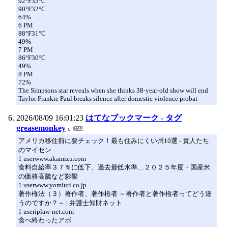
92°F33°C
90°F32°C
64%
6 PM
88°F31°C
49%
7 PM
86°F30°C
49%
8 PM
72%
The Simpsons star reveals when she thinks 38-year-old show will end
Taylor Frankie Paul breaks silence after domestic violence probat
2026/08/09 16:01:23
はてなブックマーク - タグ
greasemonkey
アメリカ移住前に要チェック！最も住みにくい州10選 - 貴人たち
のマイセン
1 userwww.akamizu.com
食料自給率３７％に低下、過去最低水準…２０２５年度・国産米
の価格高騰など影響
1 userwww.yomiuri.co.jp
著作権法（３）著作者、著作権者 ～著作者と著作権者ってどう違
うのですか？～ | 弁護士知財ネット
1 useriplaw-net.com
食べ終わったアボ