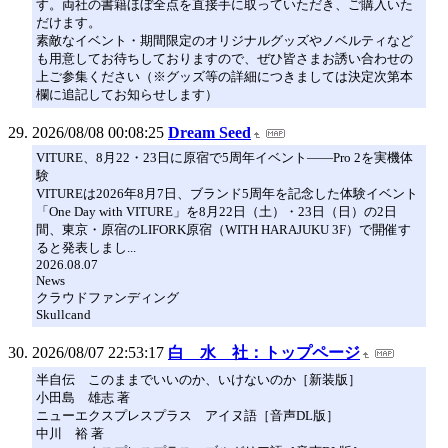
す。両社の書籍ほぼ全点を直接手に取っていただき、ご購入いた
だけます。
素敵なイベント・期間限定のオリジナルグッズやノベルティなど
も用意してお待ちしておりますので、ぜひ皆さまお誘い合わせの
上ご参集ください（※グッズ等の詳細につきましては決定次第本
欄に追記してお知らせします）
2026/08/08 00:08:25
Dream Seed
VITURE、8月22・23日に原宿で5周年イベント——Pro 2を実機体
験
VITUREは2026年8月7日、ブランド5周年を記念した体験イベント
「One Day with VITURE」を8月22日（土）・23日（日）の2日
間、東京・原宿のLIFORK原宿（WITH HARAJUKU 3F）で開催す
ると発表しまし...
2026.08.07
News
クラウドファンディング
Skullcand
2026/08/07 22:53:17
白 水 社：トップページ
半自伝 このままでいいのか、いけないのか［新装版］
小田島 雄志 著
ニューエクスプレスプラス アイヌ語［音声DL版］
中川 裕 著