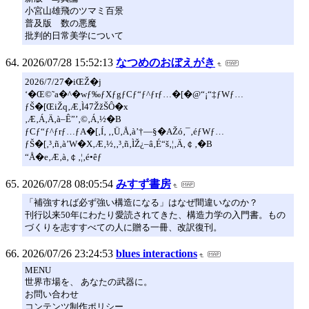
小宮山雄飛のツマミ百景
普及版 数の悪魔
批判的日常美学について
2026/07/28 15:52:13
なつめのおぼえがき
2026/7/27�iŒŽ�j
‘�Œ©˜a�^�wƒ‰ƒXƒgƒCƒ“ƒ^ƒrƒ…�[�@“¡“‡ƒWƒ…
ƒŠ�[ŒiŽq‚Æ‚Ì47ŽžŠÔ�x
‚Æ‚Á‚Ä‚à–Ê”’‚©‚Á‚½�B
ƒCƒ“ƒ^ƒrƒ…ƒA�[‚Í‚ ‚­‚Ü‚Å‚à’†—§�AŽó‚¯‚éƒWƒ…
ƒŠ�[‚³‚ñ‚à’W�X‚Æ‚½‚­‚³‚ñ‚ÌŽ¿–â‚É“š‚¦‚Ä‚￠‚­�B
“Å�e‚Æ‚à‚￠‚¦‚é•êƒ
2026/07/28 08:05:54
みすず書房
「補強すれば必ず強い構造になる」はなぜ間違いなのか？
刊行以来50年にわたり愛読されてきた、構造力学の入門書。もの
づくりを志すすべての人に贈る一冊、改訳復刊。
2026/07/26 23:24:53
blues interactions
MENU
世界市場を、 あなたの武器に。
お問い合わせ
コンテンツ制作ポリシー