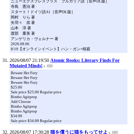
ニューエクスプレスプラス ブルガリア語［音声DL版］
寺島 憲治 著
スタート！ドイツ語A1［音声DL版］
岡村 りら 著
矢羽々 崇 著
山本 淳 著
渡部 重美 著
アンゲリカ・ヴェルナー 著
2026.08.06
8/19【オンラインイベント】ハン・ガン×桜庭
2026/08/07 21:19:50
Atomic Books: Literary Finds For
Mutated Minds!
Beware Her Fury
Beware Her Fury
Beware Her Fury
$25.00
Sale price $25.00 Regular price
Bimbo Agitprop
Add Choose
Bimbo Agitprop
Bimbo Agitprop
$34.99
Sale price $34.99 Regular price
2026/08/07 17:30:28
猫を償うに猫をもってせよ