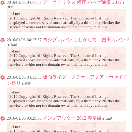
アークテリクス 銀座 バッグ通販 2012
2016/01/06 04:17:57
li-l.net
2016 Copyright. All Rights Reserved. The Sponsored Listings
displayed above are served automatically by a third party. Neither the
service provider nor the domain owner maintain any relations
ヨシダ カバン もしかして、吉田カバン？
2016/01/06 04:13:57
li-l.net
2016 Copyright. All Rights Reserved. The Sponsored Listings
displayed above are served automatically by a third party. Neither the
service provider nor the domain owner maintain any relations
仮面ライダーメテオ・アクア・ポセイド
2016/01/06 04:13:53
ン祭り
li-l.net
2016 Copyright. All Rights Reserved. The Sponsored Listings
displayed above are served automatically by a third party. Neither the
service provider nor the domain owner maintain any relations
メンズアウター 2012 春夏編
2016/01/06 03:29:38
li-l.net
2016 Copyright. All Rights Reserved. The Sponsored Listings