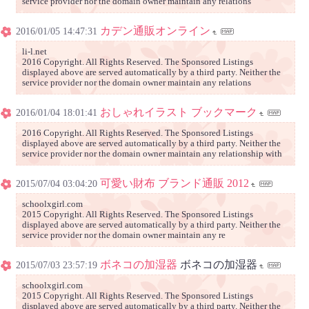
service provider nor the domain owner maintain any relations
カデン通販オンライン
2016/01/05 14:47:31
li-l.net
2016 Copyright. All Rights Reserved. The Sponsored Listings
displayed above are served automatically by a third party. Neither the
service provider nor the domain owner maintain any relations
おしゃれイラスト ブックマーク
2016/01/04 18:01:41
2016 Copyright. All Rights Reserved. The Sponsored Listings
displayed above are served automatically by a third party. Neither the
service provider nor the domain owner maintain any relationship with
可愛い財布 ブランド通販 2012
2015/07/04 03:04:20
schoolxgirl.com
2015 Copyright. All Rights Reserved. The Sponsored Listings
displayed above are served automatically by a third party. Neither the
service provider nor the domain owner maintain any re
ボネコの加湿器
ボネコの加湿器
2015/07/03 23:57:19
schoolxgirl.com
2015 Copyright. All Rights Reserved. The Sponsored Listings
displayed above are served automatically by a third party. Neither the