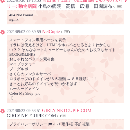
吉田悦子.com official site いのちのダイヤ
2022/01/20 19:15:33
リー: 動物病院
小鳥の病院 高橋 広瀬 田園調布
404 Not Found
nginx
NetCupie
2021/09/02 09:39:59
スマートフォン専用ページを表示
イラレは使えるけど、HTMLやホムペとなるとよくわからな
い？？ そんなネットキューピーちゃんのためのお役立ちサイト
BOOKS&LINKS
おしゃれなパターン素材集
マイブックミニ
ブログルポ
さくらのレンタルサーバ
ロリポップのドメインが６５種類 → ８５種類に！！
きっとお好みのドメインが見つかるはず！
ムームードメイン
Color Me Shop! pro
【
GIRLY.NETCUPIE.COM
2021/08/23 09:53:51
GIRLY.NETCUPIE.COM
プライバシーポリシー |〓2021 著作権. 不許複製