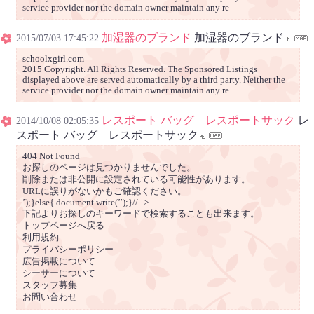
service provider nor the domain owner maintain any re
加湿器のブランド
加湿器のブランド
2015/07/03 17:45:22
schoolxgirl.com
2015 Copyright. All Rights Reserved. The Sponsored Listings
displayed above are served automatically by a third party. Neither the
service provider nor the domain owner maintain any re
レスポート バッグ レスポートサック
レ
2014/10/08 02:05:35
スポート バッグ レスポートサック
404 Not Found
お探しのページは見つかりませんでした。
削除または非公開に設定されている可能性があります。
URLに誤りがないかもご確認ください。
’);}else{ document.write(’’);}//-->
下記よりお探しのキーワードで検索することも出来ます。
トップページへ戻る
利用規約
プライバシーポリシー
広告掲載について
シーサーについて
スタッフ募集
お問い合わせ