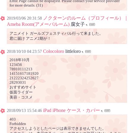
Error. Page cannot be displayed. Please contact your service provider
for more details. (31)
ノクターンのルーム（プロフィール）｜
2019/03/06 20:31:58
Ameba Room(アメーバルーム)
腐女子
アニメイト ガールズフェスティバル行って来ました。
君に届け アニメ2期が！
Colocoloro
littleloro
2018/10/10 04:23:57
2018年10月
123456
78910111213
14151617181920
21222324252627
28293031
おすすめサイト
仮面ライダー
美容・コスメ
iPad iPhone ケース・カバー
2018/09/13 15:54:46
403
Forbidden
アクセスしようとしたページは表示できませんでした。