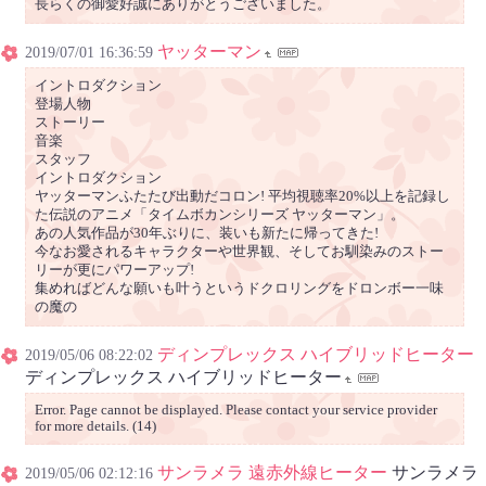
長らくの御愛好誠にありがとうございました。
ヤッターマン
2019/07/01 16:36:59
イントロダクション
登場人物
ストーリー
音楽
スタッフ
イントロダクション
ヤッターマンふたたび出動だコロン! 平均視聴率20%以上を記録し
た伝説のアニメ「タイムボカンシリーズ ヤッターマン」。
あの人気作品が30年ぶりに、装いも新たに帰ってきた!
今なお愛されるキャラクターや世界観、そしてお馴染みのストー
リーが更にパワーアップ!
集めればどんな願いも叶うというドクロリングをドロンボー一味
の魔の
ディンプレックス ハイブリッドヒーター
2019/05/06 08:22:02
ディンプレックス ハイブリッドヒーター
Error. Page cannot be displayed. Please contact your service provider
for more details. (14)
サンラメラ 遠赤外線ヒーター
サンラメラ
2019/05/06 02:12:16