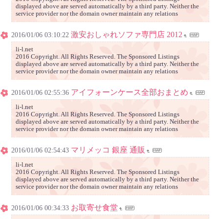
displayed above are served automatically by a third party. Neither the
service provider nor the domain owner maintain any relations
激安おしゃれソファ専門店 2012
2016/01/06 03:10:22
li-l.net
2016 Copyright. All Rights Reserved. The Sponsored Listings
displayed above are served automatically by a third party. Neither the
service provider nor the domain owner maintain any relations
アイフォーンケース全部おまとめ
2016/01/06 02:55:36
li-l.net
2016 Copyright. All Rights Reserved. The Sponsored Listings
displayed above are served automatically by a third party. Neither the
service provider nor the domain owner maintain any relations
マリメッコ 銀座 通販
2016/01/06 02:54:43
li-l.net
2016 Copyright. All Rights Reserved. The Sponsored Listings
displayed above are served automatically by a third party. Neither the
service provider nor the domain owner maintain any relations
お取寄せ食堂
2016/01/06 00:34:33