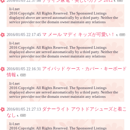
デザイン家電・美しいカデン 2012
2016/01/05 22:37:08
li-l.net
2016 Copyright. All Rights Reserved. The Sponsored Listings
displayed above are served automatically by a third party. Neither the
service provider nor the domain owner maintain any relations
マ メール マディ キッズが可愛い！
2016/01/05 22:17:45
li-l.net
2016 Copyright. All Rights Reserved. The Sponsored Listings
displayed above are served automatically by a third party. Neither the
service provider nor the domain owner maintain any relations
アイパッド ケース・カバー・キーボード
2016/01/05 22:16:31
情報
li-l.net
2016 Copyright. All Rights Reserved. The Sponsored Listings
displayed above are served automatically by a third party. Neither the
service provider nor the domain owner maintain any relations
ダナーライト アウトドアシューズと着こ
2016/01/05 21:27:13
なし
li-l.net
2016 Copyright. All Rights Reserved. The Sponsored Listings