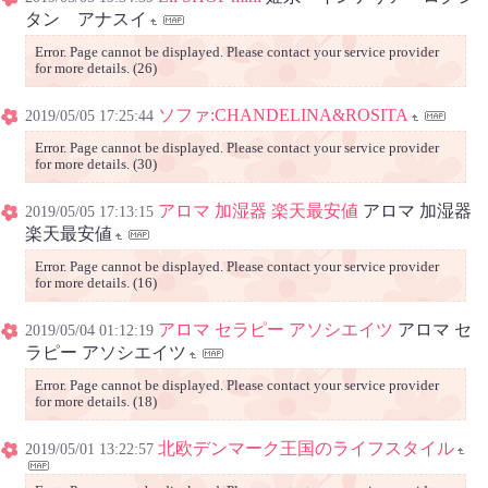
タン アナスイ
Error. Page cannot be displayed. Please contact your service provider
for more details. (26)
ソファ:CHANDELINA&ROSITA
2019/05/05 17:25:44
Error. Page cannot be displayed. Please contact your service provider
for more details. (30)
アロマ 加湿器 楽天最安値
アロマ 加湿器
2019/05/05 17:13:15
楽天最安値
Error. Page cannot be displayed. Please contact your service provider
for more details. (16)
アロマ セラピー アソシエイツ
アロマ セ
2019/05/04 01:12:19
ラピー アソシエイツ
Error. Page cannot be displayed. Please contact your service provider
for more details. (18)
北欧デンマーク王国のライフスタイル
2019/05/01 13:22:57