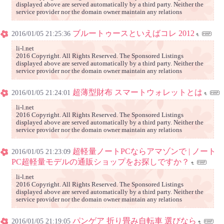
displayed above are served automatically by a third party. Neither the
service provider nor the domain owner maintain any relations
ブルートゥースといえばコレ 2012
2016/01/05 21:25:36
li-l.net
2016 Copyright. All Rights Reserved. The Sponsored Listings
displayed above are served automatically by a third party. Neither the
service provider nor the domain owner maintain any relations
超薄型財布 スマートウォレットとは
2016/01/05 21:24:01
li-l.net
2016 Copyright. All Rights Reserved. The Sponsored Listings
displayed above are served automatically by a third party. Neither the
service provider nor the domain owner maintain any relations
超軽量ノートPCならアマゾンで | ノート
2016/01/05 21:23:09
PC超軽量モデルの通販ショップをお探しですか？
li-l.net
2016 Copyright. All Rights Reserved. The Sponsored Listings
displayed above are served automatically by a third party. Neither the
service provider nor the domain owner maintain any relations
パンゲア 折り畳み自転車 選びなら
2016/01/05 21:19:05