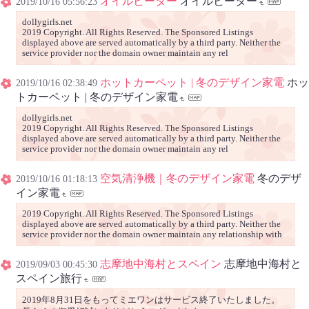
オイルヒーター
オイルヒーター
2019/10/16 05:56:23
dollygirls.net
2019 Copyright. All Rights Reserved. The Sponsored Listings
displayed above are served automatically by a third party. Neither the
service provider nor the domain owner maintain any rel
ホットカーペット | 冬のデザイン家電
ホッ
2019/10/16 02:38:49
トカーペット | 冬のデザイン家電
dollygirls.net
2019 Copyright. All Rights Reserved. The Sponsored Listings
displayed above are served automatically by a third party. Neither the
service provider nor the domain owner maintain any rel
空気清浄機｜冬のデザイン家電
冬のデザ
2019/10/16 01:18:13
イン家電
2019 Copyright. All Rights Reserved. The Sponsored Listings
displayed above are served automatically by a third party. Neither the
service provider nor the domain owner maintain any relationship with
志摩地中海村とスペイン
志摩地中海村と
2019/09/03 00:45:30
スペイン旅行
2019年8月31日をもってミエワンはサービス終了いたしました。