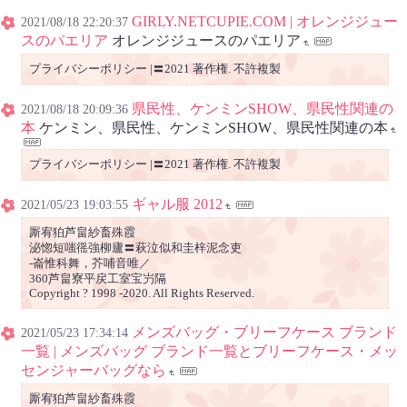
GIRLY.NETCUPIE.COM | オレンジジュー
2021/08/18 22:20:37
スのパエリア
オレンジジュースのパエリア
プライバシーポリシー |〓2021 著作権. 不許複製
県民性、ケンミンSHOW、県民性関連の
2021/08/18 20:09:36
本
ケンミン、県民性、ケンミンSHOW、県民性関連の本
プライバシーポリシー |〓2021 著作権. 不許複製
ギャル服 2012
2021/05/23 19:03:55
厮宥狛芦畠紗畜殊霞
泌惚短嗤徭強柳廬〓萩泣似和圭梓泥念吏
‐崙惟科舞，芥哺音唯／
360芦畠寮平戻工室宝屶隔
Copyright ? 1998 -2020. All Rights Reserved.
メンズバッグ・ブリーフケース ブランド
2021/05/23 17:34:14
一覧 | メンズバッグ ブランド一覧とブリーフケース・メッ
センジャーバッグなら
厮宥狛芦畠紗畜殊霞