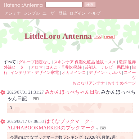
アンテナ
シンプル
ユーザー登録
ログイン
ヘルプ
LittleLoro Antenna
すべて
|
グループ指定なし
|
スキンケア 保湿化粧品 通販コスメ
|
暖房 遠赤
外線ヒーター
|
アロマ
|
はんこ・印刷の発注
|
芸能人・テレビ・県民性
|
旅
行
|
インテリア・デザイン家電
|
オカメインコ
|
デザイン・ホムペ
|
スイー
ツ
おとなりアンテナ
|
おすすめページ
みかんほっぺちゃん日記
みかんほっぺち
2026/07/01 21:31:27
ゃん日記
31
はてなブックマーク -
2026/06/17 07:06:58
ALPHABOOKMARKERのブックマーク
今週のはてなブックマーク数ランキング（2026年6月第2週）