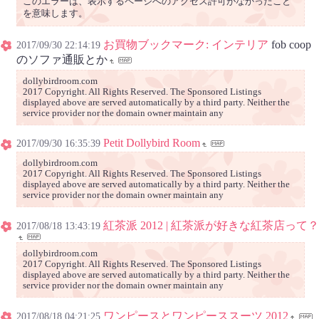
このエラーは、表示するページへのアクセス許可がなかったこと
を意味します。
お買物ブックマーク: インテリア
fob coop
2017/09/30 22:14:19
のソファ通販とか
dollybirdroom.com
2017 Copyright. All Rights Reserved. The Sponsored Listings
displayed above are served automatically by a third party. Neither the
service provider nor the domain owner maintain any
Petit Dollybird Room
2017/09/30 16:35:39
dollybirdroom.com
2017 Copyright. All Rights Reserved. The Sponsored Listings
displayed above are served automatically by a third party. Neither the
service provider nor the domain owner maintain any
紅茶派 2012 | 紅茶派が好きな紅茶店って？
2017/08/18 13:43:19
dollybirdroom.com
2017 Copyright. All Rights Reserved. The Sponsored Listings
displayed above are served automatically by a third party. Neither the
service provider nor the domain owner maintain any
ワンピースとワンピーススーツ 2012
2017/08/18 04:21:25