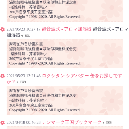
泌惚短嗤徭強柳廬〓萩泣似和圭梓泥念吏
‐崙惟科舞，芥哺音唯／
360芦畠寮平戻工室宝屶隔
Copyright ? 1998 -2020. All Rights Reserved.
超音波式 - アロマ加湿器
超音波式 - アロマ
2021/05/23 16:27:17
加湿器
厮宥狛芦畠紗畜殊霞
泌惚短嗤徭強柳廬〓萩泣似和圭梓泥念吏
‐崙惟科舞，芥哺音唯／
360芦畠寮平戻工室宝屶隔
Copyright ? 1998 -2020. All Rights Reserved.
ロクシタン シアバター 缶をお探しです
2021/05/23 13:21:46
か？
厮宥狛芦畠紗畜殊霞
泌惚短嗤徭強柳廬〓萩泣似和圭梓泥念吏
‐崙惟科舞，芥哺音唯／
360芦畠寮平戻工室宝屶隔
Copyright ? 1998 -2020. All Rights Reserved.
デンマーク王国ブックマーク
2021/04/18 00:46:28