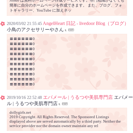
Jimdo は無料ホームページ作成サービスです。専門知識がなくても
簡単に自分のホームページを作成できます。 また、ブログ、フォ
トギャラリー、YouTube に加えネッ
AngelHeart 日記 - livedoor Blog（ブログ）
2020/03/02 21:55:45
小鳥のアクセサリーやさん
〓〓〓〓〓〓0
〓〓〓〓〓〓0
〓〓〓〓〓〓0
〓〓〓〓〓〓0
〓〓〓〓〓〓0
〓〓〓〓〓〓0
〓〓〓〓〓〓0
〓〓〓〓〓〓0
〓〓〓〓〓〓0
〓〓〓〓〓〓0
エバメール | うるつや美肌専門店
エバメー
2019/10/16 22:52:48
ル | うるつや美肌専門店
dollygirls.net
2019 Copyright. All Rights Reserved. The Sponsored Listings
displayed above are served automatically by a third party. Neither the
service provider nor the domain owner maintain any rel