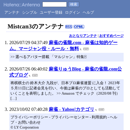
アンテナ
シンプル
ユーザー登録
ログイン
ヘルプ
Mistcan3のアンテナ
おとなりアンテナ
|
おすすめページ
2026/07/29 04:37:49
麻雀の雀龍.com - 麻雀は知的ゲー
ム。マージャン役・ルール・無料
>> 選べるアバター搭載 「マルジャン」特集🀄
2026/07/26 06:40:02
麻雀りゅうBlog - 麻雀の雀龍.com公
式ブログ
将棋棋士の 鈴木大介 九段が、日本プロ麻雀連盟 に入会！ 2023年
５月11日に記者会見を行い、今後は麻雀のプロとしても活動して
いくことを表明しました。 >> Amazon でチェック（2020/08 刊）
[…]
2023/10/02 07:40:28
麻雀 - Yahoo!カテゴリ
プライバシーポリシー - プライバシーセンター - 利用規約 - ヘル
プ・お問い合わせ
© LY Corporation