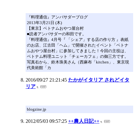
『料理通信』アンバサダーブログ
2013年3月21日 (木)
【東京】ベトナムおやつ屋台村
■読者アンバサダーの和田です。
『料理通信』4月号『 「シェア」する店の作り方 』表紙
のお店、江古田「ヘム」で開催されたイベント「ベトナ
ムおやつ屋台村」に参加してきました！今回の主役は、
ベトナム料理ユニット「チェーカフェ」の御三方です。
写真右から、鈴木珠美さん（西麻布「kitchen」、東京現
代美術館「カ
2016/09/27 21:21:45
たかがイタリア されどイタ
リア
blogzine.jp
2012/05/03 09:57:25
++農人日記++