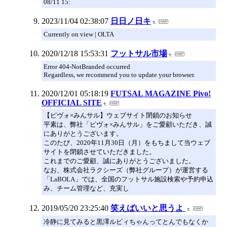
08/11 15:
2023/11/04 02:38:07
日日ノ日キ
Currently on view | OLTA
2020/12/18 15:53:31
フットサル市場
Error 404-NotBranded occurred
Regardless, we recommend you to update your browser.
2020/12/01 05:18:19
FUTSAL MAGAZINE Pivo!
OFFICIAL SITE
【ピヴォ×みんサル】ウェブサイト閉鎖のお知らせ
平素は、弊社「ピヴォ×みんサル」をご愛顧いただき、誠
にありがとうございます。
このたび、2020年11月30日（月）をもちまして当ウェブ
サイトを閉鎖させていただきました。
これまでのご愛顧、誠にありがとうございました。
なお、株式会社ラクシーズ（弊社グループ）が運営する
「LaBOLA」では、全国のフットサル施設検索や予約申込
み、チーム管理など、充実し
2019/05/20 23:25:40
笑えばいいと思うよ
冷静に見てみると黒澤ルビィちゃんってとんでもなくか