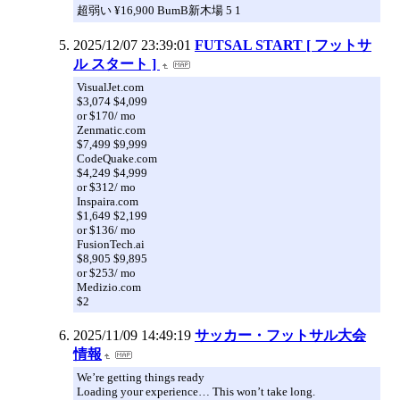
超弱い ¥16,900 BumB新木場 5 1
2025/12/07 23:39:01
FUTSAL START [ フットサ
ル スタート ]
VisualJet.com
$3,074 $4,099
or $170/ mo
Zenmatic.com
$7,499 $9,999
CodeQuake.com
$4,249 $4,999
or $312/ mo
Inspaira.com
$1,649 $2,199
or $136/ mo
FusionTech.ai
$8,905 $9,895
or $253/ mo
Medizio.com
$2
2025/11/09 14:49:19
サッカー・フットサル大会
情報
We’re getting things ready
Loading your experience… This won’t take long.