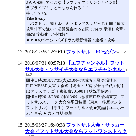
わいい顔してるよな【ラブライブ！サンシャイン!!】
ラブライブ！まとめちゃんねる！！
待っててね。
Take it easy
【パズドラ】闇ミル、ミラボレアスはどっちも同じ最大
攻撃倍率で強い！超覚醒含めると闇ミルはL字消し攻撃5
個のL字特化した性能に！
ｋｅｎのページ -パズドラの最新情報・速報・攻略-
2018/12/26 12:39:10
フットサル FCセゾン
2018/07/31 00:57:18
【エフチャンネル】フット
サル大会・ソサイチ大会ならエフチャンネル’
開催日時2018/07/31(火)21:00~ 地域埼玉県 会場埼玉｜
FUT MESSE 大宮 大会名【埼玉・大宮 ソサイチ(7人制)】
F2クラス カテゴリ 参加費20,500 円 状況予約終了
開催日時2018/08/01(水)13:00~ 地域東京都 会場東京｜フ
ットサルステージ 大会名平日特価【東京・多摩センター
フットサル】【学生】フットサル大会★賞品はユニホー
ム１０枚 ★ カテゴリ 参加
2015/03/27 16:40:38
フットサル大会・サッカー
大会／フットサル大会ならフットワンストック