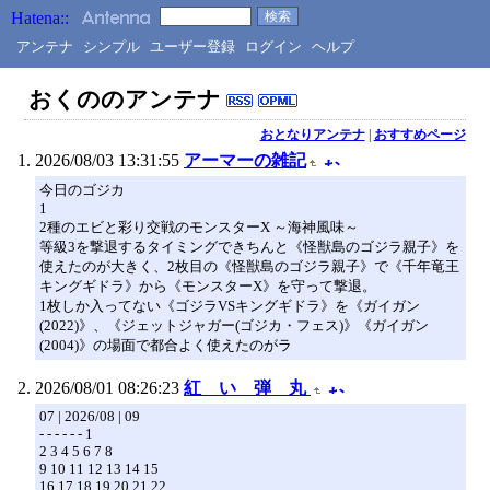
アンテナ
シンプル
ユーザー登録
ログイン
ヘルプ
おくののアンテナ
おとなりアンテナ
|
おすすめページ
2026/08/03 13:31:55
アーマーの雑記
今日のゴジカ
1
2種のエビと彩り交戦のモンスターX ～海神風味～
等級3を撃退するタイミングできちんと《怪獣島のゴジラ親子》を
使えたのが大きく、2枚目の《怪獣島のゴジラ親子》で《千年竜王
キングギドラ》から《モンスターX》を守って撃退。
1枚しか入ってない《ゴジラVSキングギドラ》を《ガイガン
(2022)》、《ジェットジャガー(ゴジカ・フェス)》《ガイガン
(2004)》の場面で都合よく使えたのがラ
2026/08/01 08:26:23
紅 い 弾 丸
07 | 2026/08 | 09
- - - - - - 1
2 3 4 5 6 7 8
9 10 11 12 13 14 15
16 17 18 19 20 21 22