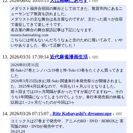
2026/06/02 10:05:15
人は島嶼にあらず
メダリスト福井合宿回の舞台として出てきた、敦賀市内にあるニ
ューサンピア敦賀を訪れました。
メダリストの主な舞台は名古屋なのですが、主だった面々が合宿
で遠征してきて楽しそうです。
名古屋の舞台の舞台探訪記事は下記になります。
rosseta.hatenablog.com
こちらには何もないんだろうなぁと念のために覗いてみて、いや
いやありました、覗いて正解でした！
2026/03/31 17:39:14
近代麻雀漫画生活
2026年03月31日
咲-Saki-27巻とシノハユ19巻と怜-Toki-13巻をたくさん買ってきま
した
2026年3月25日(水)に咲-Saki-関連単行本発売祭りが開催されまし
た。2025年4月以来なので、今回も11ヶ月ぶりとなりました。
前々回までは10ヶ月間隔が多かったですが延びてますねー。その
うち1年間隔になってしまうのでしょうか。単行本発売前の休載も
以前は1～2ヶ月だったのが今回は3ヶ
2026/03/26 07:15:07
- Ritz Kobayashi’s dreamscape
コミックスは27巻まで発売中、アニメのBD・DVD・BDBOXと 実
写版のBD・DVDが発売中です。
26.03.24