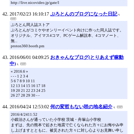
http://live.nicovideo.jp/gate/l
2017/02/23 16:10:17
ぷろとんのブログになった日記
ぷろとん同人誌ストア
ぷろとんがコミケやオンリーイベント向けに作った同人誌です。
オリジナル、アイマス4コマ、PCゲーム解説本、4コマノート、
無...
proton360.booth.pm
2016/06/01 04:09:25
おきゃんなブログ(とりあえず稼動
中)
« 2016.6 »
- - - 1 2 3 4
5 6 7 8 9 10 11
12 13 14 15 16 17 18
19 20 21 22 23 24 25
26 27 28 29 30 - -
2016/04/24 12:53:02
何の変哲もない咲の地名紹介
2016/4/2411:52
小鍛治さんが通っていた小学校 茨城・舟塚山小学校
まずは、先の熊本で起きた地震で亡くなられた方々にお悔やみ申
し上げますとともに、被災された方々に対し心よりお見舞い申し