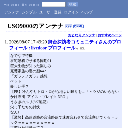
アンテナ
シンプル
ユーザー登録
ログイン
ヘルプ
USO9000のアンテナ
おとなりアンテナ
|
おすすめページ
2026/08/07 17:49:20
舞台探訪者コミュニティさんのプロ
フィール : livedoor プロフィール
なでなで待機
在宅勤務でサボる同期91
巨大生物が知った楽しみ
完璧家族の裏の顔642
「ガラノノガラ」感想
ペット
優しい手？
【PR】冷んやりトロトロが心地よい眠りを…「ヒツジのいらない
かけ布団 -アイス・ブレイク NEO-」
うさぎのルリ(8/7追記)
栄っ子たちの討伐
なんJ
【激怒】高速道路の合流路線で速度合わせて合流塞いでくるトラ
ックｗｗｗｗｗｗｗｗｗｗ
世慣れた行動って？