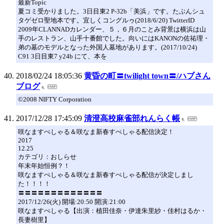
最新Topic
夏コミ受かりました。3日目東2 P-32b「美浜」です。たぶんシュ
タゲゼロ聖地本です。宜しくコングルゥ(2018/6/20) TwitterID
2009年CLANNADカレンダー、５，６月のことみ背景は横浜は山
手のレストラン、山手十番館でした。向いにはKANONの佐祐理・
弟の墓のモデルとなった外国人墓地があります。(2017/10/24)
C91 3日目東7 y24b にて、本を
2018/02/24 18:05:36
黄昏の町〓twilight town〓/ハブさん
ブログ
©2008 NIFTY Corporation
2017/12/28 17:45:09
清澄高校麻雀部れんらく帳
咲なますぺしゃる＆咲なま新春すぺしゃる配信決定！
2017
12.25
カテゴリ：おしらせ
年末年始恒例？！
咲なますぺしゃる＆咲なま新春すぺしゃる配信が決定しまし
た！！！！
〓〓〓〓〓〓〓〓〓〓〓〓〓
2017/12/26(火) 開場:20:50 開演:21:00
咲なますぺしゃる【出演：植田佳奈・伊達朱里紗・佳村はるか・
長妻樹里】