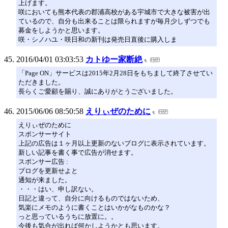
上げます。
咲においても熊本代表の郡浦高校がある宇城市で大きな被害が出
ているので、自分も出来ることは限られますが毎月少しずつでも
募金をしようかと思います。
咲・シノハユ・咲日和の新刊は発売日直後に購入しま
2016/04/01 03:03:53
カトゆー家断絶
「Page ON」サービスは2015年2月28日をもちまして終了させてい
ただきました。
長らくご愛顧を賜り、誠にありがとうございました。
2015/06/06 08:50:58
えりぃぜのために
えりぃぜのために
スポンサーサイト
上記の広告は１ヶ月以上更新のないブログに表示されています。
新しい記事を書く事で広告が消せます。
スポンサー広告 :
ブログを更新せよと
通知が来ました。
・・・はい、申し訳ない。
日記と違って、自分に向けるものではないため、
気楽にメモのように書くことはいかがなものかな？
っと思っているうちに放置に。。
今後も気合が出れば何かしようかとも思います。