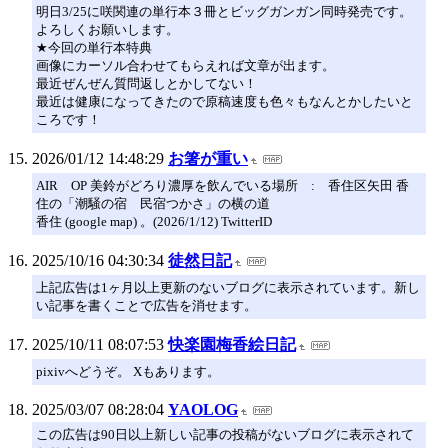
明日3/25に咲関連の単行本３冊とビッグガンガン同時発売です。
よろしくお願いします。
★今回の単行本特典
画像にカーソル合わせてもらえれば文章が出ます。
最近ぜんぜん質問返しとかしてない！
最近は健康になってきたので原稿速度も色々もなんとかしたいと
ころです！
2026/01/12 14:48:29
お箸が重い
AIR OP 美鈴がどろり濃厚を飲んでいる場所 : 香住区矢田 香
住の「潮騒の宿 民宿つかさ」の横の道
香住 (google map) 。(2026/1/12) TwitterID
2025/10/16 04:30:34
徒然日記
上記広告は1ヶ月以上更新のないブログに表示されています。新し
い記事を書くことで広告を消せます。
2025/10/11 08:07:53
快楽園梅香絵日記
pixivへどうぞ。 Xもあります。
2025/03/07 08:28:04
YAOLOG
この広告は90日以上新しい記事の投稿がないブログに表示されて