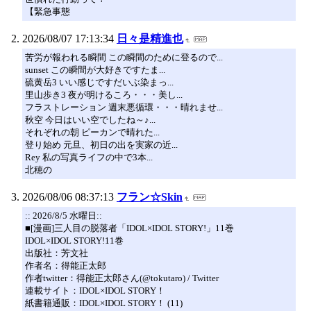
【緊急事態
2026/08/07 17:13:34
日々是精進也
苦労が報われる瞬間 この瞬間のために登るので...
sunset この瞬間が大好きですたま...
硫黄岳3 いい感じですだいぶ染まっ...
里山歩き3 夜が明けるころ・・・美し...
フラストレーション 週末悪循環・・・晴れませ...
秋空 今日はいい空でしたね～♪...
それぞれの朝 ピーカンで晴れた...
登り始め 元旦、初日の出を実家の近...
Rey 私の写真ライフの中で3本...
北穂の
2026/08/06 08:37:13
フラン☆Skin
:: 2026/8/5 水曜日::
■[漫画]三人目の脱落者「IDOL×IDOL STORY!」11巻
IDOL×IDOL STORY!11巻
出版社：芳文社
作者名：得能正太郎
作者twitter：得能正太郎さん(@tokutaro) / Twitter
連載サイト：IDOL×IDOL STORY！
紙書籍通販：IDOL×IDOL STORY！ (11)