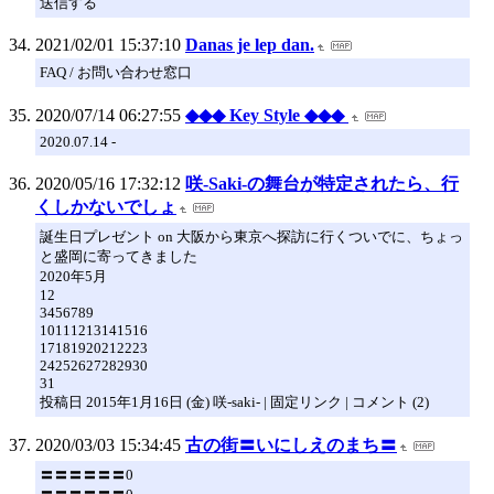
送信する
2021/02/01 15:37:10
Danas je lep dan.
FAQ / お問い合わせ窓口
2020/07/14 06:27:55
◆◆◆ Key Style ◆◆◆
2020.07.14 -
2020/05/16 17:32:12
咲-Saki-の舞台が特定されたら、行
くしかないでしょ
誕生日プレゼント on 大阪から東京へ探訪に行くついでに、ちょっ
と盛岡に寄ってきました
2020年5月
12
3456789
10111213141516
17181920212223
24252627282930
31
投稿日 2015年1月16日 (金) 咲-saki- | 固定リンク | コメント (2)
2020/03/03 15:34:45
古の街〓いにしえのまち〓
〓〓〓〓〓〓0