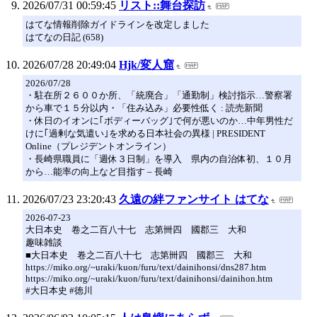
2026/07/31 00:59:45
リスト::舞台探訪
はてな情報削除ガイドラインを改定しました
はてなの日記 (658)
2026/07/28 20:49:04
Hjk/変人窟
2026/07/28
・駐在所２６００か所、「統廃合」「通勤制」検討指示…警察署
から車で１５分以内・「住み込み」必要性低く : 読売新聞
・休日のイオンに｢ボディーバッグ｣で何が悪いのか…中年男性だ
けに｢過剰な気遣い｣を求める日本社会の異様 | PRESIDENT
Online（プレジデントオンライン）
・長崎県職員に「週休３日制」を導入 県内の自治体初、１０月
から…能率の向上など目指す – 長崎
2026/07/23 23:20:43
久遠の絆ファンサイト はてな
2026-07-23
大日本史 卷之二百八十七 志第卌四 國郡三 大和
趣味雑談
■大日本史 卷之二百八十七 志第卌四 國郡三 大和
https://miko.org/~uraki/kuon/furu/text/dainihonsi/dns287.htm
https://miko.org/~uraki/kuon/furu/text/dainihonsi/dainihon.htm
#大日本史 #徳川