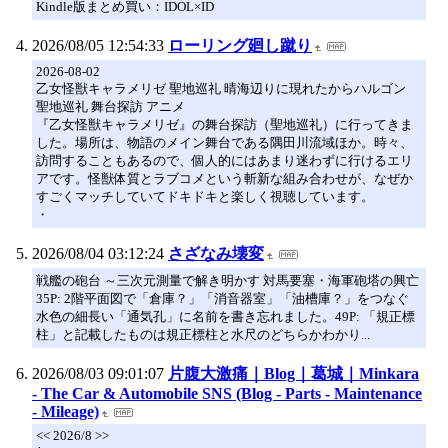
Kindle版まとめ買い：IDOL×ID
2026/08/05 12:54:33
ローリング廻し蹴り
2026-08-02
乙女怪獣キャラメリゼ 聖地巡礼 晴海辺りに現れたからハルゴン
聖地巡礼 舞台探訪 アニメ
『乙女怪獣キャラメリゼ』の舞台探訪（聖地巡礼）に行ってきま
した。場所は、物語のメイン舞台である隅田川流域ほか。時々、
訪問することもあるので、個人的にはあまり迷わずに行けるエリ
アです。怪獣体質とラブコメという斬新な組み合わせが、なぜか
すごくマッチしていてドキドキと楽しく視聴しています。
・
2026/08/04 03:12:24
さざなみ壊変
戦艦の砲台 ～三次元測量で解き明かす 対馬要塞・海軍砲塔の興亡
35P: 2階平面図で「倉庫？」「消音器室」「油槽庫？」をつなぐ
水色の細長い「通気孔」に名前を書き忘れました。49P: 「規正標
柱」と記載したものは規正標柱と水尺のどちらかわかり...
2026/08/03 09:01:07
片腹大激痛｜Blog｜葛城｜Minkara
- The Car & Automobile SNS (Blog - Parts - Maintenance
- Mileage)
<< 2026/8 >>