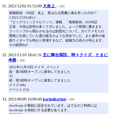
2021/12/02 01:53:09
大炎上
風都探偵 106話 友よ、君はなぜ悪魔に魂を売ったのか!?
{ 2021/12/01(水) }
『ビッグコミックスピリッツ』連載、「風都探偵」の106話
正直、今回は説明が多くてダレました。よって簡潔に書きます。
フィリップから聞かされるのは財団Xについて。ガイアメモリの
開発に出資していた悪の親玉のような存在でした。また後年の仮
面ライダーでも時おり登場するなど、組織力の高さが伺えます。
その財団Xが
2021/11/10 18:41:31
主に舞台探訪、時々クイズ、たまに
考察
2021年11月10日 クイズ , イベント
続・第3回咲オープンに参加してきました
33
続・第3回咲オープンに参加してきました
クイズ (48)
イベント (13)
2021/06/09 16:09:49
karimikarimi
JavaScript が無効に設定されています。はてなのご利用には
JavaScript を有効にする必要があります。