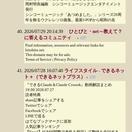
岡村明良編曲 シンコーミュージックエンタテイメント
発行
シンコーミュージック「あつめました。」シリーズ20周
年を飾るウクレレソロ曲集。最新J-POPから昭和の名
2026/07/29 20:14:39
ひとびと・net～教えて？
に答えるコミュニティ
Find information, resources and relevant links for
hitobito.net.
This domain may be for sale.
Terms of Service | Privacy Policy
2026/07/28 16:07:40
ライフスタイル - できるネッ
ト＋（できるネットプラス）
『できるClaude＆Claude Cowork』動画解説まとめ
19:00 2026.07.27
読者特典
share記事をシェアする
Twitterでシェア
Facebookでシェア
LINEで送る
はてなブックマークに追加
人気記事ランキング
【Excel】SUMIF関数で条件を指定して数値を合計する