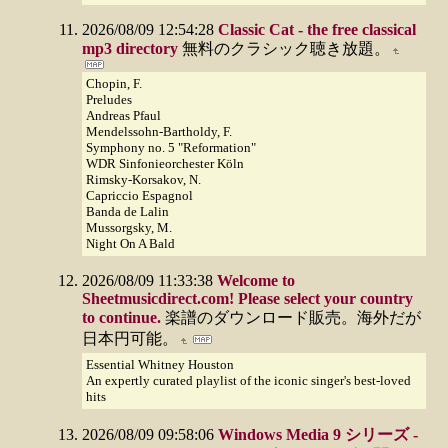
2026/08/09 12:54:28
Classic Cat - the free classical
mp3 directory
無料のクラシック聴き放題。
Chopin, F.
Preludes
Andreas Pfaul
Mendelssohn-Bartholdy, F.
Symphony no. 5 "Reformation"
WDR Sinfonieorchester Köln
Rimsky-Korsakov, N.
Capriccio Espagnol
Banda de Lalin
Mussorgsky, M.
Night On A Bald
2026/08/09 11:33:38
Welcome to
Sheetmusicdirect.com! Please select your country
to continue.
楽譜のダウンロード販売。海外だが
日本円可能。
Essential Whitney Houston
An expertly curated playlist of the iconic singer's best-loved
hits
2026/08/09 09:58:06
Windows Media 9 シリーズ -