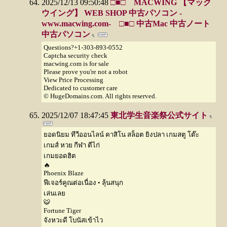
2025/12/13 09:50:48
□■□ MACWING 【マック
ウイング】 WEB SHOP 中古パソコン -
www.macwing.com- □■□ 中古Mac 中古ノート
中古パソコン
Questions?+1-303-893-0552
Captcha security check
macwing.com is for sale
Please prove you're not a robot
View Price Processing
Dedicated to customer care
© HugeDomains.com. All rights reserved.
2025/12/07 18:47:45
東北学生音楽祭公式サイト
ยอดนิยม ทีวีออนไลน์ คาสิโน สล็อต ยิงปลา เกมสตู โต๊ะ
เกมส์ หวย กีฬา ตีไก่
เกมยอดฮิต
🔥
Phoenix Blaze
ฟีเจอร์คูณต่อเนื่อง • ลุ้นสนุก
เล่นเลย
🐯
Fortune Tiger
จังหวะดี โบนัสเข้าไว