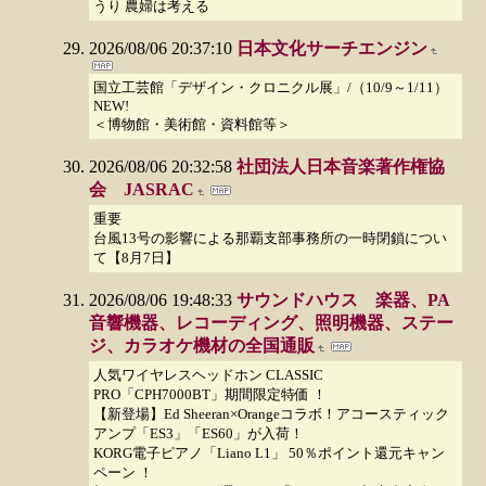
うり 農婦は考える
2026/08/06 20:37:10
日本文化サーチエンジン
国立工芸館「デザイン・クロニクル展」/（10/9～1/11）
NEW!
＜博物館・美術館・資料館等＞
2026/08/06 20:32:58
社団法人日本音楽著作権協
会 JASRAC
重要
台風13号の影響による那覇支部事務所の一時閉鎖につい
て【8月7日】
2026/08/06 19:48:33
サウンドハウス 楽器、PA
音響機器、レコーディング、照明機器、ステー
ジ、カラオケ機材の全国通販
人気ワイヤレスヘッドホン CLASSIC
PRO「CPH7000BT」期間限定特価 ！
【新登場】Ed Sheeran×Orangeコラボ！アコースティック
アンプ「ES3」「ES60」が入荷！
KORG電子ピアノ「Liano L1」 50％ポイント還元キャン
ペーン ！