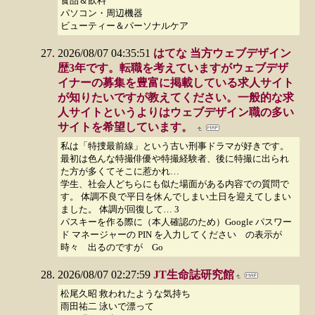
食品＆飲料
パソコン・周辺機器
ビューティー＆パーソナルケア
2026/08/07 04:35:51
はてな 当方ウェブデザイン
歴3年です。転職を考えていますがウェブデザ
イナーの募集を豊富に掲載している求人サイト
が知りたいですが教えてください。一般的な求
人サイトというよりはウェブデザイン職の多い
サイトを希望しています。
私は「特捜最前線」という古い刑事ドラマが好きです。
最初は色んな特撮俳優や特撮経験者、後に特撮に出られ
た方が多くてそこに惹かれ…
学生、社会人どちらにも似た場面がある内容での質問で
す。 体調不良で平日を休んでしまい土日を迎えてしまい
ました。 体調が回復して… 3
パスキーを作る際に（本人確認のため）Google パスワー
ド マネージャーの PIN を入力してください の表示が
時々 出るのですが Go
2026/08/07 02:27:59
JT生命誌研究館
松尾久昭 救われたような気持ち
雨田祐二 泳いで漂って