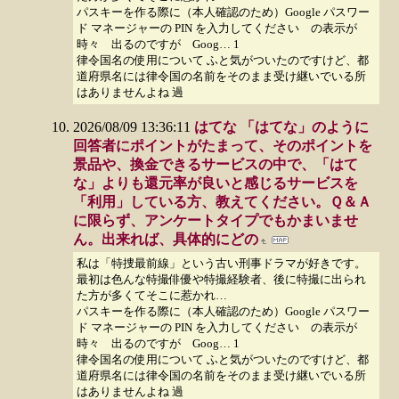
パスキーを作る際に（本人確認のため）Google パスワー
ド マネージャーの PIN を入力してください の表示が
時々 出るのですが Goog… 1
律令国名の使用について ふと気がついたのですけど、都
道府県名には律令国の名前をそのまま受け継いでいる所
はありませんよね 過
2026/08/09 13:36:11
はてな 「はてな」のように
回答者にポイントがたまって、そのポイントを
景品や、換金できるサービスの中で、「はて
な」よりも還元率が良いと感じるサービスを
「利用」している方、教えてください。Ｑ＆Ａ
に限らず、アンケートタイプでもかまいませ
ん。出来れば、具体的にどの
私は「特捜最前線」という古い刑事ドラマが好きです。
最初は色んな特撮俳優や特撮経験者、後に特撮に出られ
た方が多くてそこに惹かれ…
パスキーを作る際に（本人確認のため）Google パスワー
ド マネージャーの PIN を入力してください の表示が
時々 出るのですが Goog… 1
律令国名の使用について ふと気がついたのですけど、都
道府県名には律令国の名前をそのまま受け継いでいる所
はありませんよね 過