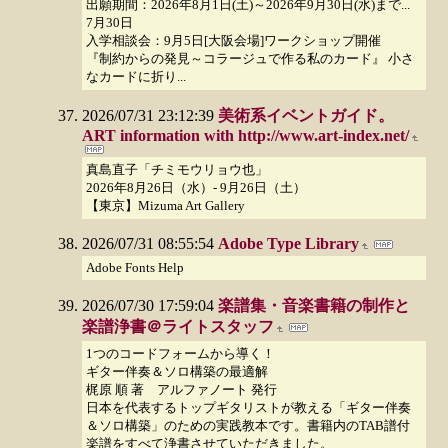
出願期間：2026年8月1日(土)～2026年9月30日(水)まで...
7月30日
入学相談会：9月5日[大阪会場]ワークショップ開催
『制約からの発見～コラージュで作る私のカード』 小さ
なカードに折り...
2026/07/31 23:12:39
美術系イベントガイド。
ART information with http://www.art-index.net/
真島直子「チミモウリョウ也」
2026年8月26日（水）- 9月26日（土）
【東京】Mizuma Art Gallery
2026/07/31 08:55:54
Adobe Type Library
Adobe Fonts Help
2026/07/30 17:59:04
楽譜集・音楽書籍の制作と
楽譜浄書＠ライトスタッフ
1つのコードフォームから導く！
ギター伴奏＆ソロ構築の最適解
梶原 順 著 アルファノート 発行
日本を代表するトップギタリストが教える「ギター伴奏
＆ソロ構築」のための実践教本です。書籍内のTAB譜付
楽譜をすべて浄書させていただきました。