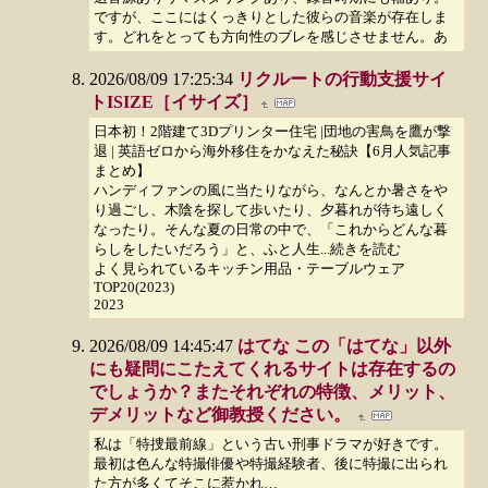
ですが、ここにはくっきりとした彼らの音楽が存在しま
す。どれをとっても方向性のブレを感じさせません。あ
2026/08/09 17:25:34
リクルートの行動支援サイ
トISIZE［イサイズ］
日本初！2階建て3Dプリンター住宅 |団地の害鳥を鷹が撃
退 | 英語ゼロから海外移住をかなえた秘訣【6月人気記事
まとめ】
ハンディファンの風に当たりながら、なんとか暑さをや
り過ごし、木陰を探して歩いたり、夕暮れが待ち遠しく
なったり。そんな夏の日常の中で、「これからどんな暮
らしをしたいだろう」と、ふと人生...続きを読む
よく見られているキッチン用品・テーブルウェア
TOP20(2023)
2023
2026/08/09 14:45:47
はてな この「はてな」以外
にも疑問にこたえてくれるサイトは存在するの
でしょうか？またそれぞれの特徴、メリット、
デメリットなど御教授ください。
私は「特捜最前線」という古い刑事ドラマが好きです。
最初は色んな特撮俳優や特撮経験者、後に特撮に出られ
た方が多くてそこに惹かれ…