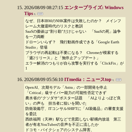
2026/08/09 08:27:15
エンタープライズ: Windows
Tips
なぜ、日本IBMのNHK案件は失敗したのか？ メインフ
レーム大撤退時代のリスクと教訓
SaaSの価値は“割り勘”だけじゃない 「SaaSの死」論争
を一刀両断
ドローンいらず？ 飛行動画作成できる「Google Earth
Studio」登場
ブラウザの再起動は不要になる？ Chromeが模索する
「週2リリース」と「無停止アップデート」
エラー解消のつもりが自ら攻撃を実行する「ClickFix」が
1
2026/08/09 05:56:10
ITmedia：ニュースtop
OpenAI、次期モデル「Astra」の一部開発を停止
「Critical」級サイバー能力の可能性否定できず
農水省の“クソダサ”ポスター話題 「AIよりよっぽど良
い」の声も 担当者に狙いを聞いた
防衛装備庁、ITコンサルSHIFTに「AI装備品」の審査支援
を委託
西鉄福岡（天神）駅などで意図しない駅構内放送 第三
者が有名YouTuberの音声を不正に流したか
ドコモ・バイクシェアのシステム障害、