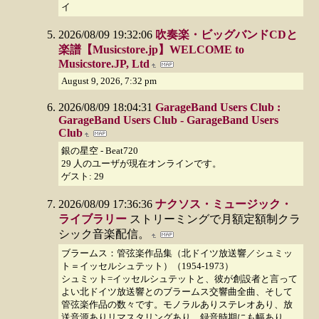
イ
2026/08/09 19:32:06
吹奏楽・ビッグバンドCDと
楽譜【Musicstore.jp】WELCOME to
Musicstore.JP, Ltd
August 9, 2026, 7:32 pm
2026/08/09 18:04:31
GarageBand Users Club :
GarageBand Users Club - GarageBand Users
Club
銀の星空 - Beat720
29 人のユーザが現在オンラインです。
ゲスト: 29
2026/08/09 17:36:36
ナクソス・ミュージック・
ライブラリー
ストリーミングで月額定額制クラ
シック音楽配信。
ブラームス：管弦楽作品集（北ドイツ放送響／シュミッ
ト＝イッセルシュテット）（1954-1973）
シュミット=イッセルシュテットと、彼が創設者と言って
よい北ドイツ放送響とのブラームス交響曲全曲、そして
管弦楽作品の数々です。モノラルありステレオあり、放
送音源ありリマスタリングあり、録音時期にも幅あり。