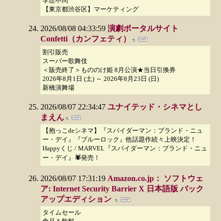
学歴不問
【東京都渋谷区】マーケティング
2026/08/08 04:33:59
演劇ポータルサイト
Confetti（カンフェティ）
割引販売
スーパー歌舞伎
＜販売終了＞もののけ姫 8月公演★当日引換券
2026年8月1日 (土) ～ 2026年8月23日 (日)
新橋演舞場
2026/08/07 22:34:47
ユナイテッド・シネマとし
まえん
【抱っこdeシネマ】『スパイダーマン：ブランド・ニュ
ー・デイ』『ブルーロック』他話題作続々上映決定！
Happyくじ / MARVEL『スパイダーマン：ブランド・ニュ
ー・デイ』🕷発売！
2026/08/07 17:31:19
Amazon.co.jp： ソフトウェ
ア: Internet Security Barrier X 日本語版 バック
アップエディション
タイムセール