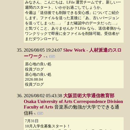
みなさん、こんにちは。LFile 運営チームです。新しい一
週間のスタート、いかがお過ごしでしょうか。
今週は「送信後でも削除できる安心感」についてご紹介
します。ファイルを送った直後に「あ、古いバージョン
を送ってしまった…」「まだ確認中のデータだった…」
と気づくこと、ありませんか？LFile なら、送信者側から
ワンクリックで即座に全ファイルを削除可能。受信者が
まだダウンロードし
2026/08/05 19:24:07
Slow Work - 人材派遣のスロ
ーワーク -
居心地の良い処
役員ブログ
居心地の良い処
2026.08.04
役員ブログ
2026/08/02 05:43:38
大阪芸術大学通信教育部
Osaka University of Arts Correspondence Division
Faculty of Arts
音楽系の勉強が大学でできる通
信科
7月31日
10月入学生募集スタート！