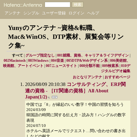
アンテナ
シンプル
ユーザー登録
ログイン
ヘルプ
Yunyのアンテナ ~資格&転職、
Mac&WinOS、DTP素材、展覧会等リン
ク集~
すべて
|
グループ指定なし
|
001就職、資格、キャリア＆ライフデザイン
|
002Macintosh
|
003Windows
|
004音楽
|
005DTP&Webデザイン系
|
006美術館、
映画館、アートイベント
|
007ニュースサイト
|
008分類不能
|
009検索系
|
010デ
ジタルビデオ編集
おとなりアンテナ
|
おすすめページ
2026/08/09 20:10:38
コンサルティング、ERP関
連の資格 - ［IT関連の資格］All About
Japan(1/2)
中国では「8」が縁起のいい数字！中国の習慣を知ろう
2024/03/09
韓国語の時間に関する伝え方・読み方！ハングルの数字
表現
2024/07/10
ホテルへ英語メールでリクエスト…問い合わせの書き出
しなどの例文