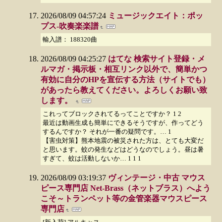
2026/08/09 04:57:24
ミュージックエイト：ポッ
プス-吹奏楽楽譜
輸入譜： 188320曲
2026/08/09 04:25:27
はてな 検索サイト登録・メ
ルマガ・掲示板・相互リンク以外で、簡単かつ
有効に自分のHPを宣伝する方法（サイトでも）
があったら教えてください。よろしくお願い致
します。
これってブロックされてるってことですか？ 1 2
最近は動画生成も簡単にできるそうですが、作ってどう
するんですか？ それが一番の疑問です。… 1
【害虫対策】熊本地震の被災された方は、とても大変だ
と思います。蚊の発生などはどうなのでしょう。昼は暑
すぎて、蚊は活動しないか… 1 1 1
2026/08/09 03:19:37
ヴィンテージ・中古 マウス
ピース専門店 Net-Brass（ネットブラス）へよう
こそ～トランペット等の金管楽器マウスピース
専門店