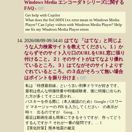
Windows Media エンコーダ 9 シリーズに関する
FAQ
Get help with Copilot
What does the 0xC00D11xx error mean in Windows Media
Player? Can I play videos with Windows Media Player? Help
me fix my Windows Media Player errors
2026/08/09 09:34:41
はてな 「はてな」と同じよ
うな人力検索サイトを教えてください。１）か
ならずそのサイト入り口のURLをURL窓に張り
付けること。２）そのサイトがはてなより優れ
ているところ。３）はてながそのサイトよりす
ぐれているところ。の３点がそろって無い場合
はポイントを振り分けま
私は「特捜最前線」という古い刑事ドラマが好きです。
最初は色んな特撮俳優や特撮経験者、後に特撮に出られ
た方が多くてそこに惹かれ…
パスキーを作る際に（本人確認のため）Google パスワー
ド マネージャーの PIN を入力してください の表示が
時々 出るのですが Goog… 1
最近は動画生成も簡単にできるそうですが、作ってどう
するんですか？ それが一番の疑問です。… 1
【害虫対策】熊本地震の被災