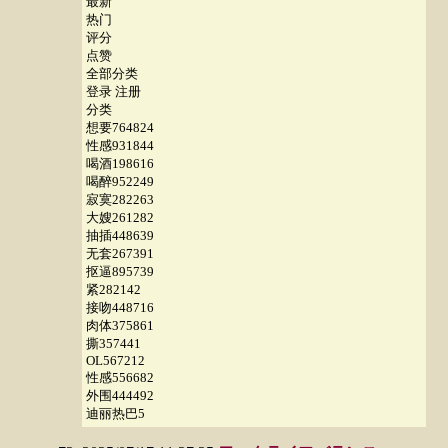
最新
热门
评分
点赞
全部分类
登录 注册
分类
想要764824
性感931844
喝酒198616
喝醉952249
寂寞282263
大嫂261282
抽插448639
无套267391
抠逼895739
紧282142
接吻448716
肉体375861
撕357441
OL567212
性感556682
外围444492
迪丽热巴5