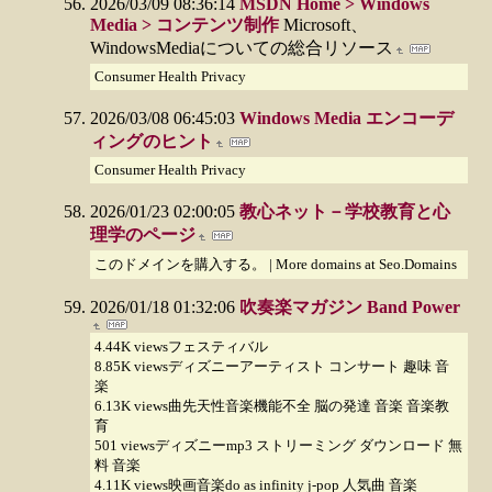
2026/03/09 08:36:14
MSDN Home > Windows
Media > コンテンツ制作
Microsoft、
WindowsMediaについての総合リソース
Consumer Health Privacy
2026/03/08 06:45:03
Windows Media エンコーデ
ィングのヒント
Consumer Health Privacy
2026/01/23 02:00:05
教心ネット－学校教育と心
理学のページ
このドメインを購入する。 | More domains at Seo.Domains
2026/01/18 01:32:06
吹奏楽マガジン Band Power
4.44K viewsフェスティバル
8.85K viewsディズニーアーティスト コンサート 趣味 音
楽
6.13K views曲先天性音楽機能不全 脳の発達 音楽 音楽教
育
501 viewsディズニーmp3 ストリーミング ダウンロード 無
料 音楽
4.11K views映画音楽do as infinity j-pop 人気曲 音楽