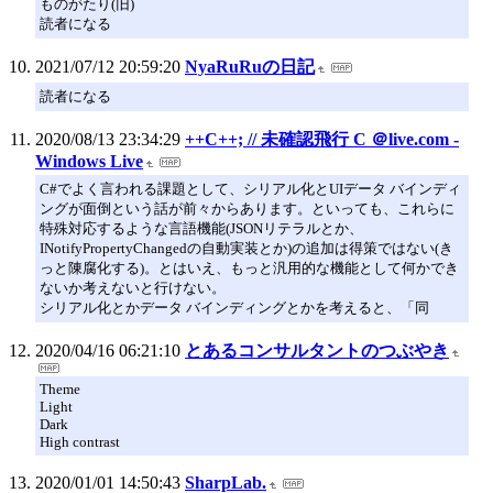
ものがたり(旧)
読者になる
2021/07/12 20:59:20
NyaRuRuの日記
読者になる
2020/08/13 23:34:29
++C++; // 未確認飛行 C ＠live.com -
Windows Live
C#でよく言われる課題として、シリアル化とUIデータ バインディ
ングが面倒という話が前々からあります。といっても、これらに
特殊対応するような言語機能(JSONリテラルとか、
INotifyPropertyChangedの自動実装とか)の追加は得策ではない(き
っと陳腐化する)。とはいえ、もっと汎用的な機能として何かでき
ないか考えないと行けない。
シリアル化とかデータ バインディングとかを考えると、「同
2020/04/16 06:21:10
とあるコンサルタントのつぶやき
Theme
Light
Dark
High contrast
2020/01/01 14:50:43
SharpLab.