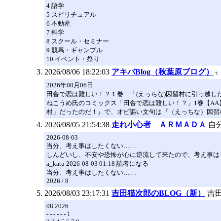
4 語学
5 スピリチュアル
6 不動産
7 科学
8 スクール・セミナー
9 競馬・ギャンブル
10 イベント・祭り
2026/08/06 18:22:03
アキバBlog（秋葉原ブログ）
2026年08月06日
田舎で恋は難しい！？１巻 「(えっちな)因習村に引っ越し
ねこうめ氏のコミックス「田舎で恋は難しい！？」1巻【A
村」だったのだ！』で、オビ謳い文句は『（えっちな）因習
2026/08/05 21:54:38
走れ小心者 ＡＲＭＡＤＡ
自
2026-08-03
当分、考え事はしたくない……
しんどいし、不安や恐怖が心に逆流して来たので、考え事は
a_katu 2026-08-03 01:18 読者になる
当分、考え事はしたくない……
2026 / 8
2026/08/03 23:17:31
吉田猫次郎のBLOG（新）
吉
08 2026
- - - - - - 1