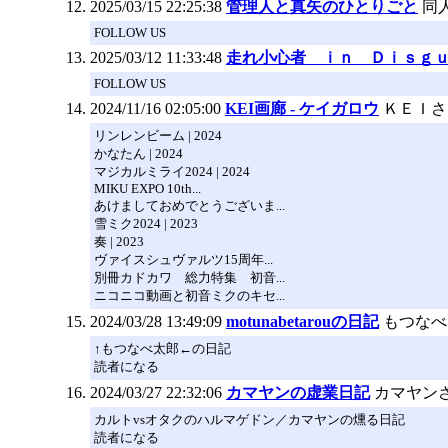
2025/03/15 22:25:38
管理人と真矢のひとりごと
同
FOLLOW US
2025/03/12 11:33:48
走れ小心者 ｉｎ Ｄｉｓｇ
FOLLOW US
2024/11/16 02:05:00
KEI画廊 - ケイガロウ
ＫＥＩさ
リンレンビーム | 2024
かなたん | 2024
マジカルミライ2024 | 2024
MIKU EXPO 10th...
あけましておめでとうございま...
雪ミク2024 | 2023
奏 | 2023
ヴァイスシュヴァルツ15周年...
別冊カドカワ 総力特集 初音...
ニコニコ動画と初音ミクのキセ...
2024/03/28 13:49:09
motunabetarouの日記
もつなべ
↑もつなべ太郎←の日記
読者になる
2024/03/27 22:32:06
カマヤンの虚業日記
カマヤン
カルトvsオタクのハルマゲドン／カマヤンの燻る日記
読者になる