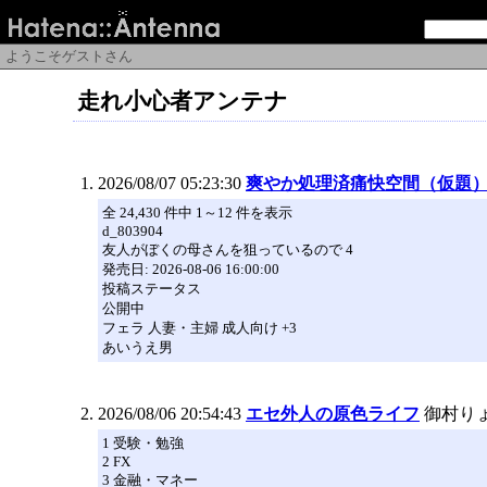
ようこそゲストさん
走れ小心者アンテナ
2026/08/07 05:23:30
爽やか処理済痛快空間（仮題
全 24,430 件中 1～12 件を表示
d_803904
友人がぼくの母さんを狙っているので 4
発売日: 2026-08-06 16:00:00
投稿ステータス
公開中
フェラ 人妻・主婦 成人向け +3
あいうえ男
2026/08/06 20:54:43
エセ外人の原色ライフ
御村り
1 受験・勉強
2 FX
3 金融・マネー