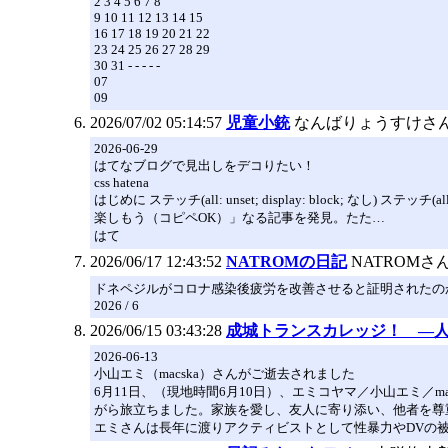
2 3 4 5 6 7 8
9 10 11 12 13 14 15
16 17 18 19 20 21 22
23 24 25 26 27 28 29
30 31 - - - - -
07
09
2026/07/02 05:14:57
児童小銃
なんばりょうすけさ
2026-06-29
はてなブログで見出しをデコりたい！
css hatena
はじめに ステッチ(all: unset; display: block; なし
楽しもう（コピペOK）」なる記事を発見。たた…
はて
2026/06/17 12:43:52
NATROMの日記
NATROMさ
ドネペジルがコロナ感染後疲労を改善させると証明されたの
2026 / 6
2026/06/15 03:43:28
成城トランスカレッジ！ ―人文系
2026-06-13
小山エミ（macska）さんがご逝去されました
6月11日、（現地時間6月10日）、エミコヤマ／小山エミ
がら旅立ちました。家族を愛し、友人に寄り添い、他者を尊
エミさんは長年に渡りアクティビストとして性暴力やDVの