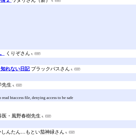
事情２
ワタリさん（新）
せ。
くりぞさん
も知れない日記
ブラックバスさん
学先生
 read htaccess file, denying access to be safe
科医・風野春樹先生
かしんたん…もとい茄神緑さん