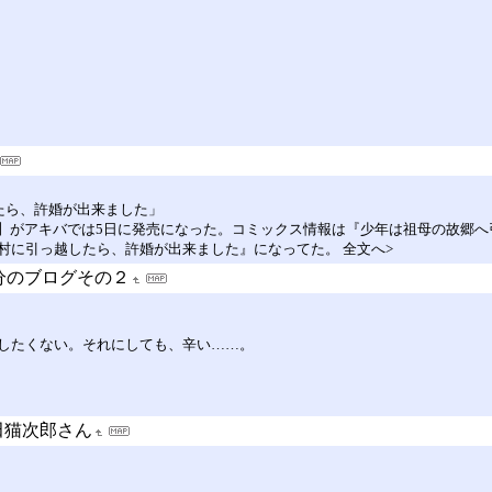
たら、許婚が出来ました」
A】がアキバでは5日に発売になった。コミックス情報は『少年は祖母の故郷
村に引っ越したら、許婚が出来ました』になってた。 全文へ>
分のブログその２
したくない。それにしても、辛い……。
田猫次郎さん