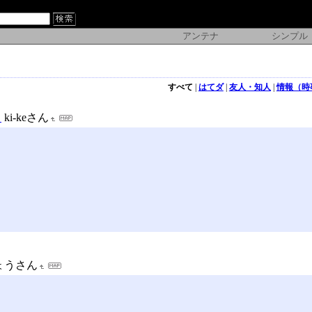
アンテナ
シンプル
すべて
|
はてダ
|
友人・知人
|
情報（時
）
ki-keさん
ょうさん