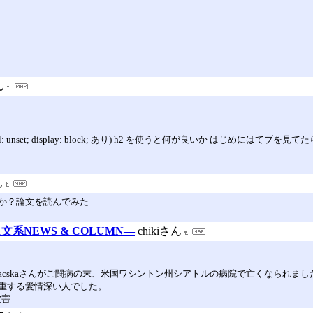
ん
) ステッチ(all: unset; display: block; あり) h2 を使うと何が良いか
ん
か？論文を読んでみた
NEWS & COLUMN―
chikiさん
／macskaさんがご闘病の末、米国ワシントン州シアトルの病院で亡くなられ
重する愛情深い人でした。
被害