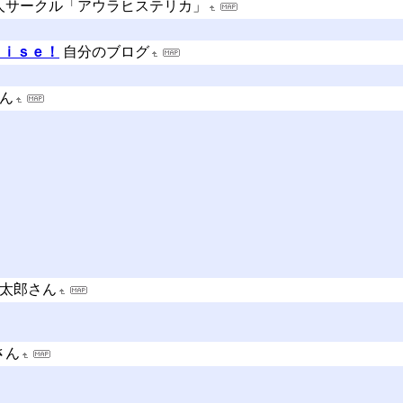
人サークル「アウラヒステリカ」
ｕｉｓｅ！
自分のブログ
ん
太郎さん
さん