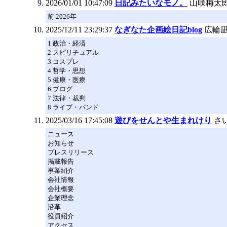
2026/01/01 10:47:09
日記みたいなモノ。
山咲梅太
前 2026年
2025/12/11 23:29:37
なぎなた企画絵日記blog
広輪
1 政治・経済
2 スピリチュアル
3 コスプレ
4 哲学・思想
5 健康・医療
6 ブログ
7 法律・裁判
8 ライブ・バンド
2025/03/16 17:45:08
遊びをせんとや生まれけり
さ
ニュース
お知らせ
プレスリリース
掲載報告
事業紹介
会社情報
会社概要
企業理念
沿革
役員紹介
アクセス