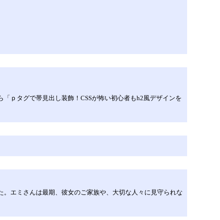
 はじめにはてブを見てたら「ｐタグで帯見出し装飾！CSSが怖い初心者もh2風デザインを
ました。エミさんは最期、彼女のご家族や、大切な人々に見守られな