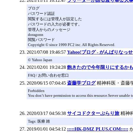
2021/11/11 16:12:47
フリーターが語る渡り奉公人
ブログ
パスワード認証
閲覧するには管理人が設定した
パスワードの入力が必要です。
管理人からのメッセージ
doragonn
閲覧パスワード
Copyright © since 1999 FC2 inc. All Rights Reserved.
2021/07/08 19:46:57
Yahoo!ブログ - がんばりなっ
© Yahoo Japan
2021/02/01 19:24:28
飽きたので今年限りにするか
FAQ / お問い合わせ窓口
2020/06/15 07:04:45
斎藤学ブログ
精神科医・斎藤
Forbidden
You don’t have permission to access this resource.Server unable to
2020/03/17 04:56:38
サイコドクターぶらり旅
精神
Tags: 医療 雑
2019/01/01 04:54:12
:::::HK-DMZ PLUS.COM:::::