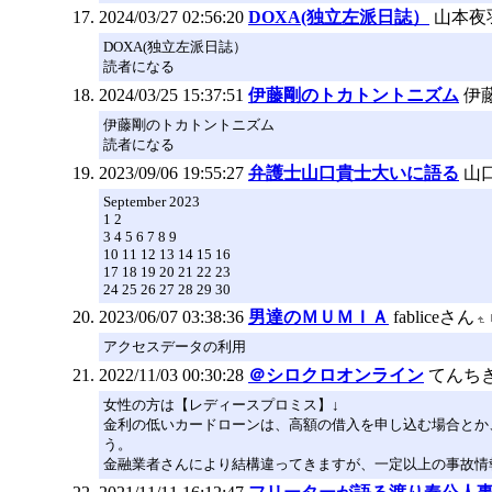
2024/03/27 02:56:20
DOXA(独立左派日誌）
山本夜
DOXA(独立左派日誌）
読者になる
2024/03/25 15:37:51
伊藤剛のトカトントニズム
伊
伊藤剛のトカトントニズム
読者になる
2023/09/06 19:55:27
弁護士山口貴士大いに語る
山
September 2023
1 2
3 4 5 6 7 8 9
10 11 12 13 14 15 16
17 18 19 20 21 22 23
24 25 26 27 28 29 30
2023/06/07 03:38:36
男達のＭＵＭＩＡ
fabliceさん
アクセスデータの利用
2022/11/03 00:30:28
＠シロクロオンライン
てんち
女性の方は【レディースプロミス】↓
金利の低いカードローンは、高額の借入を申し込む場合とか
う。
金融業者さんにより結構違ってきますが、一定以上の事故情