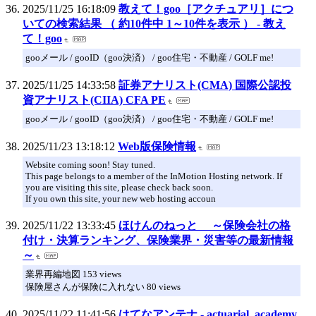
2025/11/25 16:18:09
教えて！goo［アクチュアリ］につ
いての検索結果 （ 約10件中 1～10件を表示 ） - 教え
て！goo
gooメール / gooID（goo決済） / goo住宅・不動産 / GOLF me!
2025/11/25 14:33:58
証券アナリスト(CMA) 国際公認投
資アナリスト(CIIA) CFA PE
gooメール / gooID（goo決済） / goo住宅・不動産 / GOLF me!
2025/11/23 13:18:12
Web版保険情報
Website coming soon! Stay tuned.
This page belongs to a member of the InMotion Hosting network. If
you are visiting this site, please check back soon.
If you own this site, your new web hosting accoun
2025/11/22 13:33:45
ほけんのねっと ～保険会社の格
付け・決算ランキング、保険業界・災害等の最新情報
～
業界再編地図 153 views
保険屋さんが保険に入れない 80 views
2025/11/22 11:41:56
はてなアンテナ - actuarial_academy