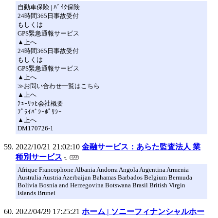
自動車保険 | ﾊﾞｲｸ保険
24時間365日事故受付
もしくは
GPS緊急通報サービス
▲上へ
24時間365日事故受付
もしくは
GPS緊急通報サービス
▲上へ
≫お問い合わせ一覧はこちら
▲上へ
ﾁｭｰﾘｯﾋ会社概要
ﾌﾟﾗｲﾊﾞｼｰﾎﾟﾘｼｰ
▲上へ
DM170726-1
2022/10/21 21:02:10
金融サービス：あらた監査法人 業
種別サービス
Afrique Francophone Albania Andorra Angola Argentina Armenia
Australia Austria Azerbaijan Bahamas Barbados Belgium Bermuda
Bolivia Bosnia and Herzegovina Botswana Brasil British Virgin
Islands Brunei
2022/04/29 17:25:21
ホーム | ソニーフィナンシャルホー