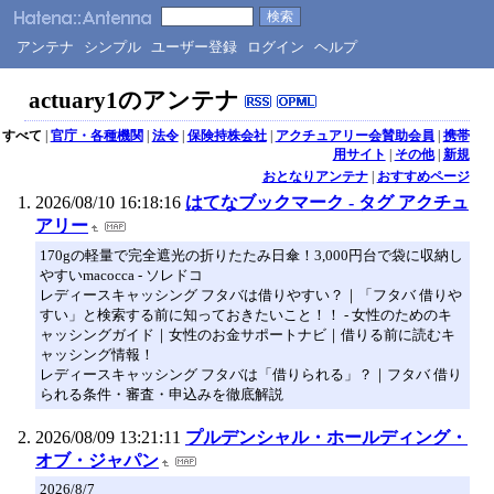
アンテナ
シンプル
ユーザー登録
ログイン
ヘルプ
actuary1のアンテナ
すべて
|
官庁・各種機関
|
法令
|
保険持株会社
|
アクチュアリー会賛助会員
|
携帯
用サイト
|
その他
|
新規
おとなりアンテナ
|
おすすめページ
2026/08/10 16:18:16
はてなブックマーク - タグ アクチュ
アリー
170gの軽量で完全遮光の折りたたみ日傘！3,000円台で袋に収納し
やすいmacocca - ソレドコ
レディースキャッシング フタバは借りやすい？｜「フタバ 借りや
すい」と検索する前に知っておきたいこと！！ - 女性のためのキ
ャッシングガイド｜女性のお金サポートナビ｜借りる前に読むキ
ャッシング情報！
レディースキャッシング フタバは「借りられる」？｜フタバ 借り
られる条件・審査・申込みを徹底解説
2026/08/09 13:21:11
プルデンシャル・ホールディング・
オブ・ジャパン
2026/8/7