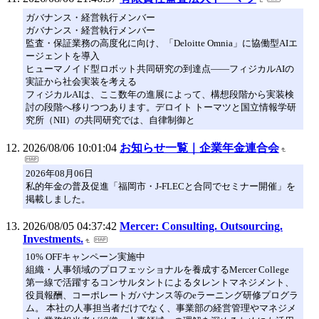
ガバナンス・経営執行メンバー
ガバナンス・経営執行メンバー
監査・保証業務の高度化に向け、「Deloitte Omnia」に協働型AIエ
ージェントを導入
ヒューマノイド型ロボット共同研究の到達点――フィジカルAIの
実証から社会実装を考える
フィジカルAIは、ここ数年の進展によって、構想段階から実装検
討の段階へ移りつつあります。デロイト トーマツと国立情報学研
究所（NII）の共同研究では、自律制御と
2026/08/06 10:01:04
お知らせ一覧｜企業年金連合会
2026年08月06日
私的年金の普及促進「福岡市・J-FLECと合同でセミナー開催」を
掲載しました。
2026/08/05 04:37:42
Mercer: Consulting. Outsourcing.
Investments.
10% OFFキャンペーン実施中
組織・人事領域のプロフェッショナルを養成するMercer College
第一線で活躍するコンサルタントによるタレントマネジメント、
役員報酬、コーポレートガバナンス等のeラーニング研修プログラ
ム。 本社の人事担当者だけでなく、事業部の経営管理やマネジメ