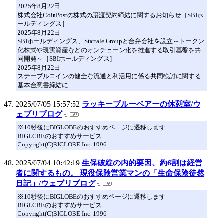
2025年8月22日
株式会社CoinPostの株式の譲渡契約締結に関するお知らせ［SBIホ
ールディングス］
2025年8月22日
SBIホールディングス、Startale Groupと合弁会社を設立～トークン
化株式や現実資産などのオンチェーン化を推進する取引基盤を共
同開発～［SBIホールディングス］
2025年8月22日
ステーブルコインの健全な流通と利活用に係る共同検討に関する
基本合意書締結に
2025/07/05 15:57:52
ラッキーブルーベアーの休憩室/ウ
ェブリブログ
※10秒後にBIGLOBEのおすすめページに遷移します
BIGLOBEのおすすめサービス
Copyright(C)BIGLOBE Inc. 1996-
2025/07/04 10:42:19
生保破綻の内的要因、約6割は経営
者に関するもの。 現役保険営業マンの「生命保険徒然
日記」/ウェブリブログ
※10秒後にBIGLOBEのおすすめページに遷移します
BIGLOBEのおすすめサービス
Copyright(C)BIGLOBE Inc. 1996-