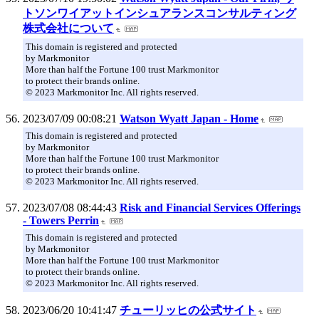
トソンワイアットインシュアランスコンサルティング
株式会社について
This domain is registered and protected
by Markmonitor
More than half the Fortune 100 trust Markmonitor
to protect their brands online.
© 2023 Markmonitor Inc. All rights reserved.
2023/07/09 00:08:21
Watson Wyatt Japan - Home
This domain is registered and protected
by Markmonitor
More than half the Fortune 100 trust Markmonitor
to protect their brands online.
© 2023 Markmonitor Inc. All rights reserved.
2023/07/08 08:44:43
Risk and Financial Services Offerings
- Towers Perrin
This domain is registered and protected
by Markmonitor
More than half the Fortune 100 trust Markmonitor
to protect their brands online.
© 2023 Markmonitor Inc. All rights reserved.
2023/06/20 10:41:47
チューリッヒの公式サイト