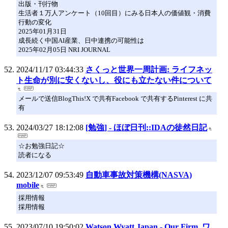
出版・刊行物
生活者１万人アンケート（10回目）にみる日本人の価値観・消費
行動の変化
2025年01月31日
成長続く中国AI産業、日中連携の可能性は
2025年02月05日 NRI JOURNAL
2024/11/17 03:44:33
さくっと世界一周計画: ライフネッ
ト生命が別に安くないし、役にも立たない件について
メールで送信BlogThis!X で共有Facebook で共有するPinterest に共
有
2024/03/27 18:12:08
[勉強] - ほぼ日刊::IDAの徒然日記
☆お勉強日記☆
読者になる
2023/12/07 09:53:49
自動車事故対策機構(NASVA)
mobile
採用情報
採用情報
2023/07/10 19:50:02
Watson Wyatt Japan - Our Firm, ワ