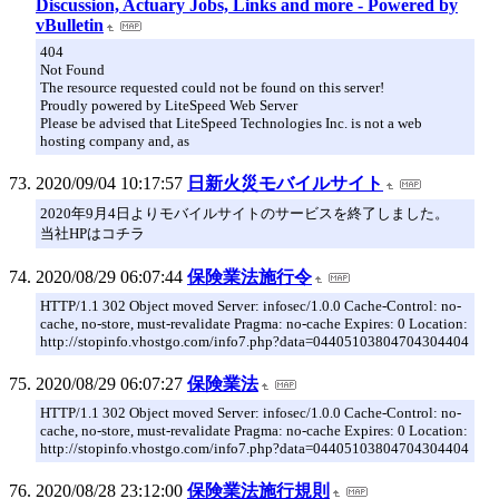
Discussion, Actuary Jobs, Links and more - Powered by
vBulletin
404
Not Found
The resource requested could not be found on this server!
Proudly powered by LiteSpeed Web Server
Please be advised that LiteSpeed Technologies Inc. is not a web
hosting company and, as
2020/09/04 10:17:57
日新火災モバイルサイト
2020年9月4日よりモバイルサイトのサービスを終了しました。
当社HPはコチラ
2020/08/29 06:07:44
保険業法施行令
HTTP/1.1 302 Object moved Server: infosec/1.0.0 Cache-Control: no-
cache, no-store, must-revalidate Pragma: no-cache Expires: 0 Location:
http://stopinfo.vhostgo.com/info7.php?data=04405103804704304404
2020/08/29 06:07:27
保険業法
HTTP/1.1 302 Object moved Server: infosec/1.0.0 Cache-Control: no-
cache, no-store, must-revalidate Pragma: no-cache Expires: 0 Location:
http://stopinfo.vhostgo.com/info7.php?data=04405103804704304404
2020/08/28 23:12:00
保険業法施行規則