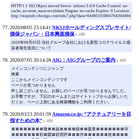
HTTP/1.1 302 Object moved Server: infosec/1.0.0 Cache-Control: no-
cache, no-store, must-revalidate Pragma: no-cache Expires: 0 Location:
http://stopinfo.vhostgo.com/info7.php?data=04405103804704304404
2020/08/05 23:14:41
NKSJホールディングスプレサイト/
損保ジャパン・日本興亜損保
2020年08月05日 当社グループ会社における新型コロナウイルス感
染者発生状況について
2020/07/05 20:14:28
AIG：AIGグループのご案内
メインコンテンツにジャンプ
検索
ここからメインコンテンツです
ページが見つかりません
申し訳ございません。お探しのページが見つかりませんでした。
お手数ですが、下記のホームまたはサイトトップからお探しいた
だくか、ページ上部にある検索機能をご利用ください。
2020/03/23 20:01:59
Amazon.co.jp: ”アクチュアリーを目
指すための本”
〓〓〓〓〓〓〓〓墩〓〓娧〓〓〓〓鑄〓〓篋拿〓〓〓〓〓〓〓珎
〓〓〓〓〓〓〓剕〓閟〓鉷弼肧〓〓〓侍〓〓〓〓〓〓姓〓〓〓〓