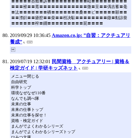
〓〓〓〓〓呑癊〓訴〓〓〓〓〓〓〓〓〓〓岵〓〓〓〓〓〓〓〓〓
〓〓〓袱〓〓蔫〓〓〓〓〓〓〓〓〓〓〓〓微〓呈〓〓偊吉蓄〓毫
〓汯〓〓〓〓〓〓〓橉〓〓〓〓〓〓〓桑〓〓ピ〓〓〓〓〓願〓〓
〓〓漈鉙〓〓瘧腔〓〓柴〓〓枴决馱〓〓〓〓〓〓〓〓鐓〓勬諒蛬
〓〓〓〓〓〓榨〓鐗〓〓〓〓〓〓〓〓〓屁〓〓〓〓
2019/09/29 10:36:45
Amazon.co.jp: ”自習：アクチュアリ
養成”

2019/07/19 12:32:01
民間資格 アクチュアリー | 資格＆
検定ガイド | 学研キッズネット
メニュー閉じる
自由研究
科学トップ
環境なぜなぜ110番
なんでも調べ隊
未来の仕事
未来の仕事トップ
未来の仕事を探せ！
資格・検定ガイド
まんがでよくわかるシリーズ
まんがでよくわかるシリーズトップ
ひみつ文庫