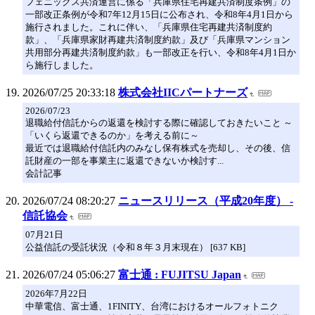
フェニックス共済運営に係る「兵庫県住宅再建共済制度条例」の
一部改正条例が令和7年12月15日に公布され、令和8年4月1日から
施行されました。これに伴い、「兵庫県住宅再建共済制度約
款」、「兵庫県家財再建共済制度約款」及び「兵庫県マンション
共用部分再建共済制度約款」も一部改正を行い、令和8年4月1日か
ら施行しました。
2026/07/25 20:33:18
株式会社IICパートナーズ
2026/07/23
退職給付信託からの返還を検討する際に確認しておきたいこと ～
「いくら返還できるのか」を考える前に～
最近では退職給付信託内のみなし保有株式を売却し、その後、信
託財産の一部を事業主に返還できないか検討す...
会計記事
2026/07/24 08:20:27
ニュースリリース（平成20年度） -
信託協会
07月21日
公益信託の受託状況（令和８年３月末現在） [637 KB]
2026/07/24 05:06:27
富士通 : FUJITSU Japan
2026年7月22日
中華電信、富士通、1FINITY、台湾におけるオールフォトニク