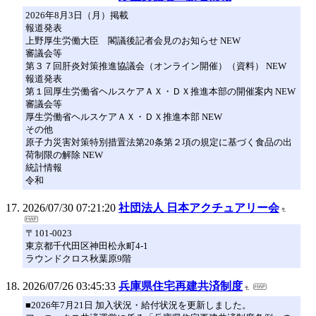
2026年8月3日（月）掲載
報道発表
上野厚生労働大臣 閣議後記者会見のお知らせ NEW
審議会等
第３７回肝炎対策推進協議会（オンライン開催）（資料） NEW
報道発表
第１回厚生労働省ヘルスケアＡＸ・ＤＸ推進本部の開催案内 NEW
審議会等
厚生労働省ヘルスケアＡＸ・ＤＸ推進本部 NEW
その他
原子力災害対策特別措置法第20条第２項の規定に基づく食品の出
荷制限の解除 NEW
統計情報
令和
2026/07/30 07:21:20
社団法人 日本アクチュアリー会
〒101-0023
東京都千代田区神田松永町4-1
ラウンドクロス秋葉原9階
2026/07/26 03:45:33
兵庫県住宅再建共済制度
■2026年7月21日 加入状況・給付状況を更新しました。