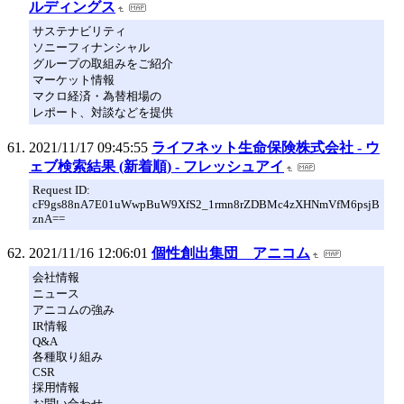
ルディングス
サステナビリティ
ソニーフィナンシャル
グループの取組みをご紹介
マーケット情報
マクロ経済・為替相場の
レポート、対談などを提供
2021/11/17 09:45:55
ライフネット生命保険株式会社 - ウ
ェブ検索結果 (新着順) - フレッシュアイ
Request ID:
cF9gs88nA7E01uWwpBuW9XfS2_1rmn8rZDBMc4zXHNmVfM6psjB
znA==
2021/11/16 12:06:01
個性創出集団 アニコム
会社情報
ニュース
アニコムの強み
IR情報
Q&A
各種取り組み
CSR
採用情報
お問い合わせ