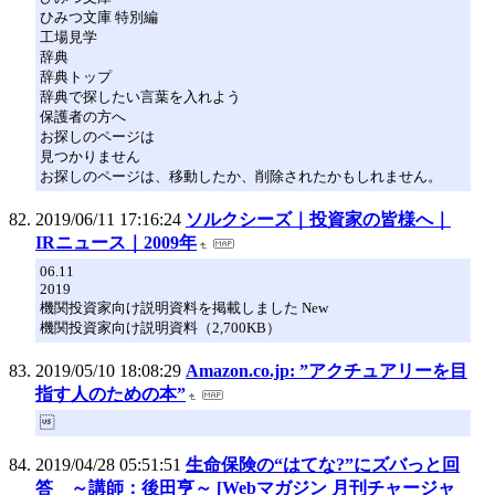
ひみつ文庫 特別編
工場見学
辞典
辞典トップ
辞典で探したい言葉を入れよう
保護者の方へ
お探しのページは
見つかりません
お探しのページは、移動したか、削除されたかもしれません。
2019/06/11 17:16:24
ソルクシーズ｜投資家の皆様へ｜
IRニュース｜2009年
06.11
2019
機関投資家向け説明資料を掲載しました New
機関投資家向け説明資料（2,700KB）
2019/05/10 18:08:29
Amazon.co.jp: ”アクチュアリーを目
指す人のための本”

2019/04/28 05:51:51
生命保険の“はてな?”にズバっと回
答 ～講師：後田亨～ [Webマガジン 月刊チャージャ