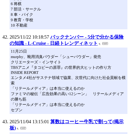
6 将棋
7 部活・サークル
8 車・バイク
9 教育・学校
10 不動産
2025/11/22 10:18:57
バックナンバー - 5分で分かる保険
の知識 - L-Cruise - 日経トレンディネット
11月25日
murphy、靴用消臭パウダー「シューパウダー」発売
クリエーターズ・インサイト
TBSアニメ『タコピーの原罪』の世界的大ヒットの作り方
INSIDE REPORT
エンタメ4社がサステナ領域で協業、次世代に向けた社会貢献を模
索
「リテールメディア」は本当に使えるのか
ファミマの秘伝「広告効果の高い12シーン」 リテールメディア
の勝ち筋
「リテールメディア」は本当に使えるのか
セブン
2025/11/04 13:15:01
算数はコーヒー牛乳で割って(掲示
板)