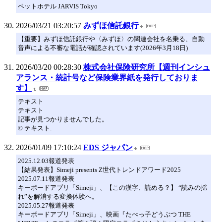
ペットホテル JARVIS Tokyo
2026/03/21 03:20:57
みずほ信託銀行
【重要】みずほ信託銀行や〈みずほ〉の関連会社を名乗る、自動
音声による不審な電話が確認されています(2026年3月18日)
2026/03/20 00:28:30
株式会社保険研究所【週刊インシュ
アランス・統計号など保険業界紙を発行しておりま
す】
テキスト
テキスト
記事が見つかりませんでした。
© テキスト.
2026/01/09 17:10:24
EDS ジャパン
2025.12.03報道発表
【結果発表】Simeji presents Z世代トレンドアワード2025
2025.07.11報道発表
キーボードアプリ「Simeji」、【この漢字、読める？】 “読みの揺
れ”を解消する変換体験へ。
2025.05.27報道発表
キーボードアプリ「Simeji」、映画『たべっ子どうぶつ THE