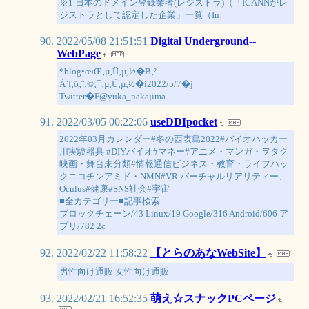
※1 日本のドメイン登録業者(レジストラ)（「ICANNがレ
ジストラとして認定した企業」一覧（In
2022/05/08 21:51:51
Digital Underground--
WebPage
*blog•œ‹Œ‚µ‚Ü‚µ‚½�B‚²–
À˜f‚ð‚¨‚©‚¯‚µ‚Ü‚µ‚½�i2022/5/7�j
Twitter�F@yuka_nakajima
2022/03/05 00:22:06
useDDIpocket
2022年03月カレンダー#冬の西表島2022#バイオハッカー
用実験器具 #DIYバイオ#マネー#アニメ・マンガ・ヲタク
映画・舞台未分類#情報通信ビジネス・教育・ライフハッ
クニコチンアミド・NMN#VR バーチャルリアリティー、
Oculus#健康#SNS社会#宇宙
■全カテゴリー■記事検索
ブロックチェーン/43 Linux/19 Google/316 Android/606 ア
プリ/782 2c
2022/02/22 11:58:22
【とらのあなWebSite】
男性向け通販 女性向け通販
2022/02/21 16:52:35
萌え☆スナックPCページ