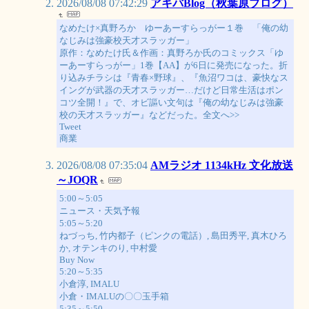
2026/08/08 07:42:29
アキバBlog（秋葉原ブログ）
なめたけ×真野ろか ゆーあーすらっがー１巻 「俺の幼
なじみは強豪校天才スラッガー」
原作：なめたけ氏＆作画：真野ろか氏のコミックス「ゆ
ーあーすらっがー」1巻【AA】が6日に発売になった。折
り込みチラシは『青春×野球』、『魚沼ワコは、豪快なス
イングが武器の天才スラッガー…だけど日常生活はポン
コツ全開！』で、オビ謳い文句は『俺の幼なじみは強豪
校の天才スラッガー』などだった。全文へ>>
Tweet
商業
2026/08/08 07:35:04
AMラジオ 1134kHz 文化放送
～JOQR
5:00～5:05
ニュース・天気予報
5:05～5:20
ねづっち, 竹内都子（ピンクの電話）, 島田秀平, 真木ひろ
か, オテンキのり, 中村愛
Buy Now
5:20～5:35
小倉淳, IMALU
小倉・IMALUの〇〇玉手箱
5:35～5:50