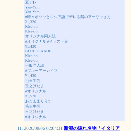
夏デレ
Yan-Yam
Yan-Yam
#時々ボソッとロシア語でデレる隣のアーリャさん
¥1,320
Klee-on
Klee-on
オリジナル同人誌
#オリジナル #イラスト集
¥1,430
BLUE TEA ADE
Klee-on
Klee-on
一般同人誌
#ブルーアーカイブ
¥1,430
毛玉牛乳
玉之けだま
#オリジナル
¥1,570
あまままりりす
毛玉牛乳
玉之けだま
#オリジナル
2026/08/06 02:04:31
新潟の隠れ名物「イタリア