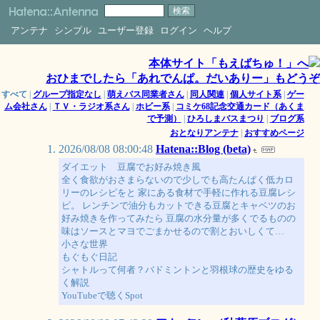
アンテナ
シンプル
ユーザー登録
ログイン
ヘルプ
本体サイト「もえばちゅ！」へ
おひまでしたら「あれでんぱ。だいありー」もどうぞ
すべて
|
グループ指定なし
|
萌えバス同業者さん
|
同人関連
|
個人サイト系
|
ゲー
ム会社さん
|
ＴＶ・ラジオ系さん
|
ホビー系
|
コミケ68記念交通カード（あくま
で予測）
|
ひろしまバスまつり
|
ブログ系
おとなりアンテナ
|
おすすめページ
2026/08/08 08:00:48
Hatena::Blog (beta)
ダイエット 豆腐でお好み焼き風
全く食欲がおさまらないので少しでも高たんぱく低カロ
リーのレシピをと 家にある食材で手軽に作れる豆腐レシ
ピ。 レンチンで油分もカットできる豆腐とキャベツのお
好み焼きを作ってみたら 豆腐の水分量が多くでるものの
味はソースとマヨでごまかせるので割とおいしくて…
小さな世界
もぐもぐ日記
シャトルって何者？バドミントンと羽根球の歴史をゆる
く解説
YouTubeで聴くSpot