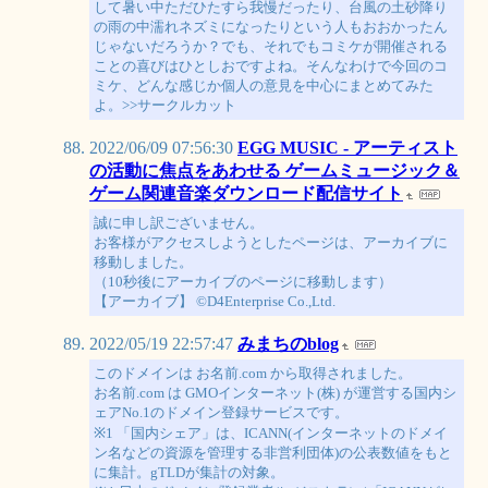
して暑い中ただひたすら我慢だったり、台風の土砂降り
の雨の中濡れネズミになったりという人もおおかったん
じゃないだろうか？でも、それでもコミケが開催される
ことの喜びはひとしおですよね。そんなわけで今回のコ
ミケ、どんな感じか個人の意見を中心にまとめてみた
よ。>>サークルカット
2022/06/09 07:56:30
EGG MUSIC - アーティスト
の活動に焦点をあわせる ゲームミュージック＆
ゲーム関連音楽ダウンロード配信サイト
誠に申し訳ございません。
お客様がアクセスしようとしたページは、アーカイブに
移動しました。
（10秒後にアーカイブのページに移動します）
【アーカイブ】 ©D4Enterprise Co.,Ltd.
2022/05/19 22:57:47
みまちのblog
このドメインは お名前.com から取得されました。
お名前.com は GMOインターネット(株) が運営する国内シ
ェアNo.1のドメイン登録サービスです。
※1 「国内シェア」は、ICANN(インターネットのドメイ
ン名などの資源を管理する非営利団体)の公表数値をもと
に集計。gTLDが集計の対象。