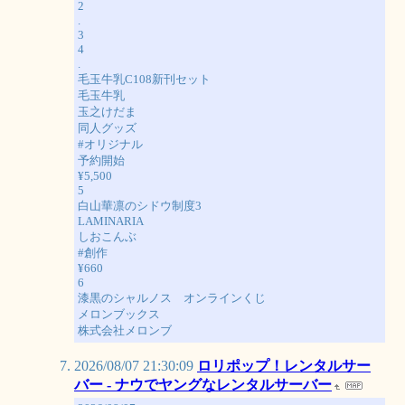
2
.
3
4
.
毛玉牛乳C108新刊セット
毛玉牛乳
玉之けだま
同人グッズ
#オリジナル
予約開始
¥5,500
5
白山華凛のシドウ制度3
LAMINARIA
しおこんぶ
#創作
¥660
6
漆黒のシャルノス オンラインくじ
メロンブックス
株式会社メロンブ
2026/08/07 21:30:09
ロリポップ！レンタルサー
バー - ナウでヤングなレンタルサーバー