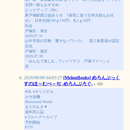
玄関一新もおすすめ
ピックアップ（PR）
東戸塚駅西口徒歩１分 ｢保管に迷う日本古銭もお任
せ｣ 日本古銭100ｇ150円、札1ｇ10円
社会
戸塚区・泉区
2026.07.31
山中市長の言動「重大なパワハラ」 第三者委員が認定
文化
戸塚区・泉区
2026.07.30
「みんなで楽しむ」Tシャツデコ 戸塚でイベント
意
2026/08/08 04:05:27
[MelonBooks] めろんぶっく
すのほ～むぺ～ぢ -めろんぶろぐ-
#OL #オリジナル
キサ危機
Horizontal World
またのんき▼
成年同人誌
#ブルーアーカイブ
予約開始
¥770