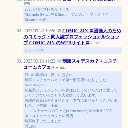
2025.04.07 プレスリリース
Nintendo Switch™＆Steam『アルカナ・ファミリア
Rinato』公式...
2025/03/22 19:26:38
COMIC ZIN 〓漫画人のため
のコミック・同人誌プロフェッショナルショッ
プ COMIC ZIN のWEBサイト〓
2025/03/20
2025/03/13 11:22:40
制服スキデスカ？＋コスチ
ュームカフェ＋
沢山の皆様の「愛」に包まれ
無事コスチュームカフェ第一部閉店いたしました
Next Stageへ
制服系というジャンルを皆様に知っていただけて愛して
いただけていることを大変嬉しく思います。
感謝の言葉は尽きませんが、本当にありがとうございま
した。／代表 小島
— コスチュームカフェ (@costumecafe) March 9, 2025
🎀コスチュームカフェ40号店
無事終了いたしました
沢山の