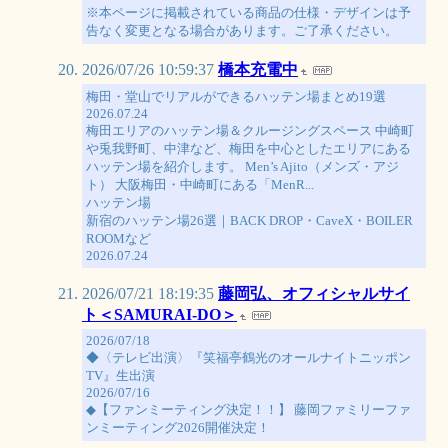
※本ページに掲載されている商品の仕様・デザインは予
告なく変更となる場合があります。ご了承ください。
2026/07/26 10:59:37
橋本充電中
梅田・堂山でリアルができるハッテン場まとめ19選
2026.07.24
梅田エリアのハッテン場＆クルージングスペース 中崎町
や兎我野町、中津など、梅田を中心としたエリアにある
ハッテン場を紹介します。 Men’s Ajito（メンズ・アジ
ト） 大阪梅田・中崎町にある「MenR...
ハッテン場
新宿のハッテン場26選｜BACK DROP・CaveX・BOILER
ROOMなど
2026.07.24
2026/07/21 18:19:35
藤岡弘、オフィシャルサイ
ト＜SAMURAI-DO＞
2026/07/18
◆〈テレビ出演〉『笑福亭鶴光のオールナイトニッポン
TV』生出演
2026/07/16
◆【ファンミーティング決定！！】 藤岡ファミリーファ
ンミーティング2026開催決定！