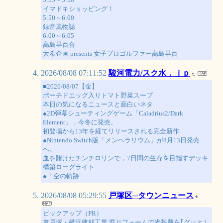
イマドキショッピング！
5:50～6:00
録音風物誌
6:00～6:05
高島早百合
大希企画 presents 女子プロゴルファー高島早百
2026/08/08 07:11:52
駿河電力/スク水．ｊｐ
■2026/08/07【金】
ポーチドエッグ入りトマト野菜スープ
本日の気になるニュースと面白いネタ
●2D弾幕シューティングゲーム「Caladrius2/Dark
Element」，今冬に発売。
初登場から13年を経てリリースされる完全新作
●Nintendo Switch版「メンヘラリウム」が8月13日発売
へ。
血を賭けたチンチロリンで，7日間の生存を目指すデッキ
構築ローグライト
●「空の軌跡
2026/08/08 05:29:55
戸塚区─タウンニュース
ピックアップ（PR）
東戸塚・横浜建材工業 窓リフォームで光熱費を｢グッと｣