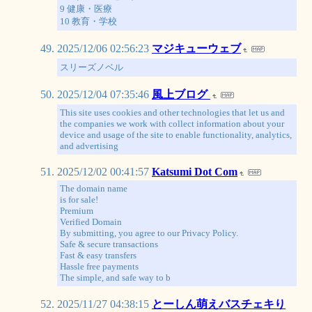
9 健康・医療
10 教育・学校
2025/12/06 02:56:23
マジキューウェブ
スリーズノベル
2025/12/04 07:35:46
風上ブログ
This site uses cookies and other technologies that let us and
the companies we work with collect information about your
device and usage of the site to enable functionality, analytics,
and advertising
2025/12/02 00:41:57
Katsumi Dot Com
The domain name
is for sale!
Premium
Verified Domain
By submitting, you agree to our Privacy Policy.
Safe & secure transactions
Fast & easy transfers
Hassle free payments
The simple, and safe way to b
2025/11/27 04:38:15
とーしん萌えバスチェキり