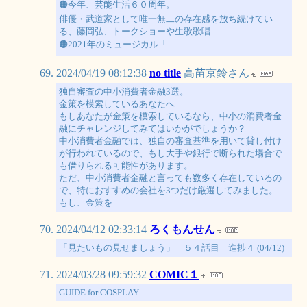
🟠今年、芸能生活６０周年。
俳優・武道家として唯一無二の存在感を放ち続けてい
る、藤岡弘、トークショーや生歌歌唱
🟠2021年のミュージカル「
2024/04/19 08:12:38
no title
高苗京鈴さん
独自審査の中小消費者金融3選。
金策を模索しているあなたへ
もしあなたが金策を模索しているなら、中小の消費者金
融にチャレンジしてみてはいかがでしょうか？
中小消費者金融では、独自の審査基準を用いて貸し付け
が行われているので、もし大手や銀行で断られた場合で
も借りられる可能性があります。
ただ、中小消費者金融と言っても数多く存在しているの
で、特におすすめの会社を3つだけ厳選してみました。
もし、金策を
2024/04/12 02:33:14
ろくもんせん
「見たいもの見せましょう」 ５４話目 進捗４ (04/12)
2024/03/28 09:59:32
COMIC１
GUIDE for COSPLAY