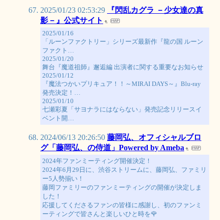
2025/01/23 02:53:29
『閃乱カグラ －少女達の真
影－』公式サイト
2025/01/16
「ルーンファクトリー」シリーズ最新作『龍の国 ルーン
ファクト…
2025/01/20
舞台『魔道祖師』邂逅編 出演者に関する重要なお知らせ
2025/01/12
『魔法つかいプリキュア！！～MIRAI DAYS～』Blu-ray
発売決定！…
2025/01/10
七瀬彩夏「サヨナラにはならない」発売記念リリースイ
ベント開…
2024/06/13 20:26:50
藤岡弘、オフィシャルブロ
グ「藤岡弘、の侍道」Powered by Ameba
2024年ファンミーティング開催決定！
2024年6月29日に、渋谷ストリームに、藤岡弘、ファミリ
ー5人勢揃い！
藤岡ファミリーのファンミーティングの開催が決定しま
した！
応援してくださるファンの皆様に感謝し、初のファンミ
ーティングで皆さんと楽しいひと時を🌹