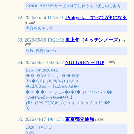
2026.6.19 PASPYサービス終了に伴う払い戻しのご案内
2026/05/24 11:58:11
-Pinky:st.- すべてがPになる
内容をスキップ
2026/05/06 19:21:32
風上旬（キッチンノーズ）
登録: 投稿 (Atom)
2026/04/21 04:04:37
NOI-GREN～TOP
LAST UP 2026.0420
�|�¡ �Å‹ß‚Ì‚¨’m‚ç‚¹ �¡�|�@
Œ»�ÝƒRƒ~ƒbƒNƒ‰ƒCƒh‚É‚Ä
�u‚Í‚¶‚Ü‚è‚Ì’￢‚Ìˆç‚Ä‰®‚³‚ñ�v
�iŒ´�ì�F–œ–ì‚Ý‚¸‚«�æ�¶�EƒLƒƒƒ‰ƒNƒ^�[Œ
´ˆÄ�F‘å‹óŽá—t�æ�¶�j‚Ì
ƒRƒ~ƒJƒ‰ƒCƒY‚ð•`‚©‚¹‚Ä‚￠‚½‚¾‚￠‚Ä‚￠‚Ü‚·�B
’Ç
2026/04/17 19:41:31
東京都交通局
2026年4月17日
NEW