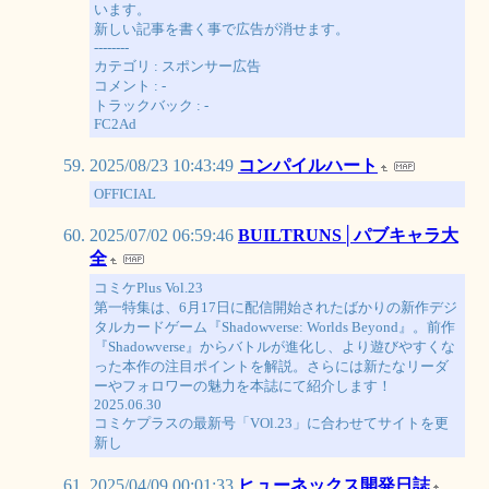
います。
新しい記事を書く事で広告が消せます。
--------
カテゴリ : スポンサー広告
コメント : -
トラックバック : -
FC2Ad
2025/08/23 10:43:49
コンパイルハート
OFFICIAL
2025/07/02 06:59:46
BUILTRUNS│パブキャラ大
全
コミケPlus Vol.23
第一特集は、6月17日に配信開始されたばかりの新作デジ
タルカードゲーム『Shadowverse: Worlds Beyond』。前作
『Shadowverse』からバトルが進化し、より遊びやすくな
った本作の注目ポイントを解説。さらには新たなリーダ
ーやフォロワーの魅力を本誌にて紹介します！
2025.06.30
コミケプラスの最新号「VOl.23」に合わせてサイトを更
新し
2025/04/09 00:01:33
ヒューネックス開発日誌