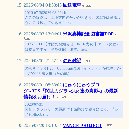
2026/08/04 04:58:45
回送電車
2026-07-302026-08-02 ebi
ここの線路は、上下方向の狂いが大きく、6117Fは踊るよ
うに走り抜けていきました。
2026/08/03 13:04:01
米沢嘉博記念図書館TOP
2026.08.11 【休館のお知らせ 8/11(火祝)】8/11（火祝）
は祝日ですが、全館休館します。new!
2026/08/01 21:57:13
のら雑記
のらきち at 01:20 │Comments(10) │イベントとか観光とか
| ゲゲゲの鬼太郎（その他）
2026/08/01 08:38:02
にゅうにゅうブロ
グ - 3DS『閃乱カグラ -少女達の真影-』の最新
情報をお届け！
2026/07/31
閃乱カグラシリーズ最新作！命懸けで獲りにゆく。『シ
ノビNEXUS…
2026/07/29 19:19:14
VANCE PROJECT