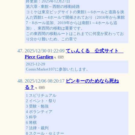
終更新：2025年12月27日
第六章 - 東館～西館の移動経路
コミケは東京ビッグサイトの東館1～6ホールと道路を挟
んだ西館1～4ホールで開催されており（2016年から東館
7・8ホール追加、2019年からは南館1～4ホールも追
加）、東西間の移動は重要です。
この東西間の移動ルートはこれまでに何度か変わってお
り分かり難いため、この章で
2025/12/30 01:22:09
てぃんくる 公式サイト
Piece Gardien
2025-12-29
ComicMarket107に参加いたします。
2025/12/06 08:20:17
ピンキーのためなら死ね
る？
1 スピリチュアル
2 イベント・祭り
3 受験・勉強
4 ボランティア
5 科学
6 将棋
7 法律・裁判
8 スクール・セミナー