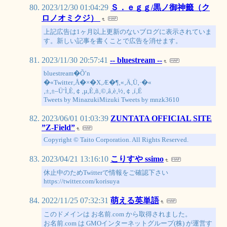
2023/12/30 01:04:29
Ｓ．ｅｇｇ/黒ノ御神籤（ク
ロノオミクジ）
上記広告は1ヶ月以上更新のないブログに表示されていま
す。新しい記事を書くことで広告を消せます。
2023/11/30 20:57:41
-- bluestream --
bluestream�Õ’n
�«Twitter‚Å�×�X‚Æ�¶‚«‚Ä‚Ü‚·�«
‚±‚±–Ü‘Ì‚È‚￠‚µ‚È‚ñ‚©‚â‚è‚½‚￠‚í‚Ë
Tweets by MinazukiMizuki Tweets by mnzk3610
2023/06/01 01:03:39
ZUNTATA OFFICIAL SITE
”Z-Field”
Copyright © Taito Corporation. All Rights Reserved.
2023/04/21 13:16:10
こりすや ssimo
休止中のためTwitterで情報をご確認下さい
https://twitter.com/korisuya
2022/11/25 07:32:31
萌える英単語
このドメインは お名前.com から取得されました。
お名前.com は GMOインターネットグループ(株) が運営す