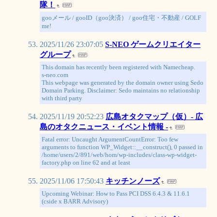
隊！
gooメール / gooID（goo決済） / goo住宅・不動産 / GOLF
me!
2025/11/26 23:07:05
S-NEO ゲームクリエイター
グループ
This domain has recently been registered with Namecheap.
s-neo.com
This webpage was generated by the domain owner using Sedo
Domain Parking. Disclaimer: Sedo maintains no relationship
with third party
2025/11/19 20:52:23
広島オタクマップ（仮）- 広
島のオタクニュース・イベント情報 -
Fatal error: Uncaught ArgumentCountError: Too few
arguments to function WP_Widget::__construct(), 0 passed in
/home/users/2/891/web/hom/wp-includes/class-wp-widget-
factory.php on line 62 and at least
2025/11/06 17:50:43
キッチンノーズ
Upcoming Webinar: How to Pass PCI DSS 6.4.3 & 11.6.1
(cside x BARR Advisory)