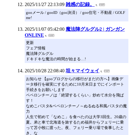
2025/11/27 22:13:09
雑感の記録。
gooメール / gooID（goo決済） / goo住宅・不動産 / GOLF
me!
2025/11/07 05:42:00
魔法陣グルグル2 | ガンガン
ONLINE
更新
フェア情報
魔法陣グルグル
ドキドキな魔法の時間が始まる…!
2025/10/28 22:08:40
坦々マイウェイ
お知らせ 【gooブログからの移行がまだの方へ】画像デ
ータ移行を確実にするために10月末日までにインポート
手続きをお願いします
ペペロンチーノは「絶望するくらい」炒めて水分を飛ば
す！
なめこパスタ&ペペロンチーノ～ぬるぬる和風パスタの魔
力
人生で初めて「なめこ」を食べたのは大学3回生。20歳の
夏。弟と車で北海道を旅するため福井からフェリーに乗
って苫小牧に渡った。夜、フェリー乗り場で食事したと
き、な