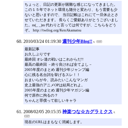
ちょっと、日記の更新が困難な感じになってきました。
この１５年でネット環境も随分と変わり、もう需要も少
ないと思いますので、 当日記帳はこれにて一旦休止とさ
せていただきます。 長らくご愛顧ありがとうございまし
た。m(_ _)m 代わりと言っては何ですが、こちらをどう
ぞ。 http://twilog.org/KenAkamatsu
2010/03/24 01:19:30
週刊少年Blog!!
最新記事
お久しぶりです
最終回 オレ達の戦いはこれからだ!!
最高の最終回 －終り良ければ全てよし－
2005年度のまとめ 週刊少年ジャンプ編
心に残る名台詞を挙げるスレ！！
おまいらが今、読みたいこんなマンガ
史上最強のアニメOPは結局どれよ。
2005年度のまとめ 週刊少年マガジン編
何で原作に拘るの？
ちゃんと罪償って欲しいキャラ
2008/02/05 20:15:35
神楽つな☆カグラミクス
現在のURLはまもなく消滅します。