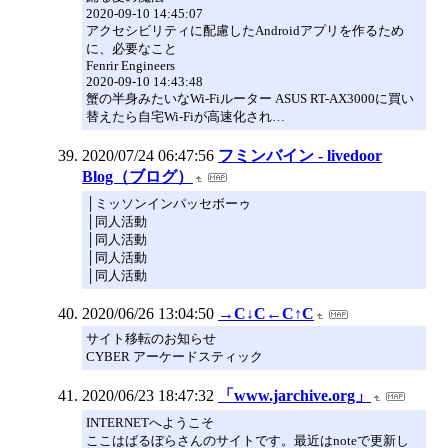
2020-09-10 14:45:07
アクセシビリティに配慮したAndroidアプリを作るため
に、必要なこと
Fenrir Engineers
2020-09-10 14:43:48
蟹の半身みたいなWi-Fiルーター ASUS RT-AX3000に買い
替えたら自宅Wi-Fiが高速化され…
2020/07/24 06:47:56
フミンバイン - livedoor
Blog（ブログ）
│ミッソンインパッセボーゥ
│同人活動
│同人活動
│同人活動
│同人活動
2020/06/26 13:04:50
→C↓C←C↑C
サイト移転のお知らせ
CYBER アーケードスティック
2020/06/23 18:47:32
「www.jarchive.org」
INTERNETへようこそ
ここはばるぼらさんのサイトです。最近はnoteで更新し