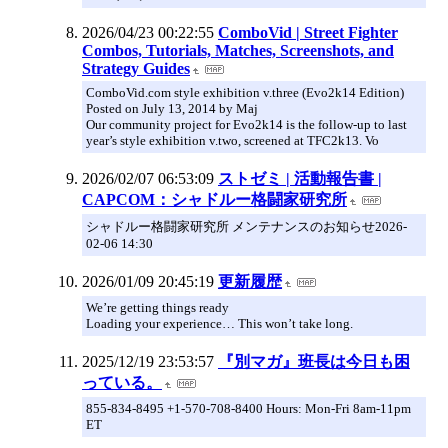
2026/04/23 00:22:55
ComboVid | Street Fighter
Combos, Tutorials, Matches, Screenshots, and
Strategy Guides
ComboVid.com style exhibition v.three (Evo2k14 Edition)
Posted on July 13, 2014 by Maj
Our community project for Evo2k14 is the follow-up to last
year’s style exhibition v.two, screened at TFC2k13. Vo
2026/02/07 06:53:09
ストゼミ | 活動報告書 |
CAPCOM：シャドルー格闘家研究所
シャドルー格闘家研究所 メンテナンスのお知らせ2026-
02-06 14:30
2026/01/09 20:45:19
更新履歴
We’re getting things ready
Loading your experience… This won’t take long.
2025/12/19 23:53:57
『別マガ』班長は今日も困
っている。
855-834-8495 +1-570-708-8400 Hours: Mon-Fri 8am-11pm
ET