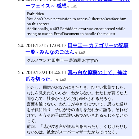
ーフェイス～ 感想
Forbidden
You don’t have permission to access /~ikeruze/scarface.htm
on this server.
Additionally, a 403 Forbidden error was encountered while
trying to use an ErrorDocument to handle the request.
2016/12/15 17:09:17
田中圭一 カテゴリーの記事
一覧 - みんなのごはん
グルメマンガ 田中圭一 居酒屋 おすすめ
2013/12/21 01:46:11
真っ白な原稿の上で、俺は
爪を切った。
わたし、周防がおなかにきたとき、ひどい状態でした。
なにを教えたらいいか、わからない。わたしが育てた人
間なんて、社会からどれだけ疎外されるだろう。
言葉も通じない。わたしが神さまについて、思った通り
を子供に語り、子供がその通りをだれかに語る。それだ
けで、もうその子は気違いあつかいされるんじゃないか
って。
前回、「花が泣き言や恨み言を言ったり、くじけたりし
ないのは、彼女がスーパーマザーだからではなく、