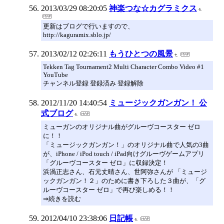
2013/03/29 08:20:05
神楽つな☆カグラミクス
更新はブログで行いますので、
http://kaguramix.sblo.jp/
2013/02/12 02:26:11
もうひとつの風景
Tekken Tag Tournament2 Multi Character Combo Video #1
YouTube
チャンネル登録 登録済み 登録解除
2012/11/20 14:40:54
ミュージックガンガン！ 公
式ブログ
ミューガンのオリジナル曲がグルーヴコースター ゼロ
に！！
「ミュージックガンガン！」のオリジナル曲で人気の3曲
が、iPhone / iPod touch / iPad向けグルーヴゲームアプリ
「グルーヴコースター ゼロ」に収録決定！
浜渦正志さん、石元丈晴さん、世阿弥さんが 「ミュージ
ックガンガン！２」のために書き下ろした３曲が、「グ
ルーヴコースター ゼロ」で再び楽しめる！！
⇒続きを読む
2012/04/10 23:38:06
日記帳