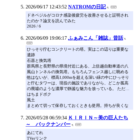
2026/06/17 12:43:52
NATROMの日記
ドネペジルがコロナ感染後疲労を改善させると証明され
たのか？論文を読んでみた
2026 / 6
2026/06/09 19:06:17
ふぁみこん「雑誌」昔話
ひっそり佇むコンクリートの塔。実はこの辺りは重要な
遺跡
石器と換気塔
群馬県と長野県の県境付近にある、上信越自動車道の八
風山トンネルの換気塔。もちろんフェンス越しに眺める
他はないが、標高1,000mを超える深い緑の中にひっそり
と佇むタワーは、現役の施設でありながら、どこか孤高
の廃墟のような濃厚で静謐な魅力を放っている。 ただ…
はちまドボク
風土
まとめて切って保存しておくときも使用。持ちが良くな
2026/05/28 06:59:34
ＫＩＲＩＮ～美の巨人たち
～ バックナンバー
あにてれ
TVerリンク