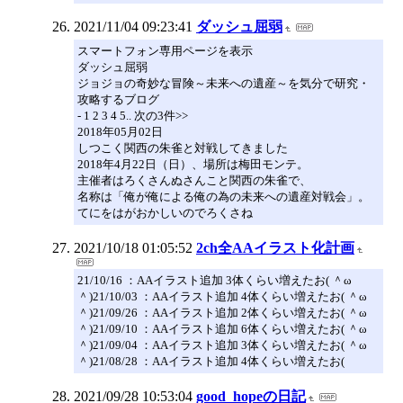
2021/11/04 09:23:41
ダッシュ屈弱
スマートフォン専用ページを表示
ダッシュ屈弱
ジョジョの奇妙な冒険～未来への遺産～を気分で研究・
攻略するブログ
- 1 2 3 4 5.. 次の3件>>
2018年05月02日
しつこく関西の朱雀と対戦してきました
2018年4月22日（日）、場所は梅田モンテ。
主催者はろくさんぬさんこと関西の朱雀で、
名称は「俺が俺による俺の為の未来への遺産対戦会」。
てにをはがおかしいのでろくさね
2021/10/18 01:05:52
2ch全AAイラスト化計画
21/10/16 ：AAイラスト追加 3体くらい増えたお( ＾ω
＾)21/10/03 ：AAイラスト追加 4体くらい増えたお( ＾ω
＾)21/09/26 ：AAイラスト追加 2体くらい増えたお( ＾ω
＾)21/09/10 ：AAイラスト追加 6体くらい増えたお( ＾ω
＾)21/09/04 ：AAイラスト追加 3体くらい増えたお( ＾ω
＾)21/08/28 ：AAイラスト追加 4体くらい増えたお(
2021/09/28 10:53:04
good_hopeの日記