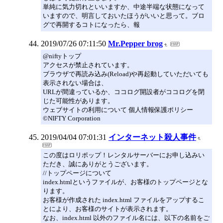
単純に気力切れといいますか、中途半端な状態になって
いますので、明言しておいたほうがいいと思って。ブロ
グで再開するコトになったら、報
2019/07/26 07:11:50
Mr.Pepper brog
@niftyトップ
アクセスが禁止されています。
ブラウザで再読み込み(Reload)や再起動していただいても
表示されない場合は、
URLが間違っているか、ココログ開設者がココログを閉
じた可能性があります。
ウェブサイトの利用について 個人情報保護ポリシー
©NIFTY Corporation
2019/04/04 07:01:31
インターネット殺人事件
この度はロリポップ！レンタルサーバーにお申し込みい
ただき、誠にありがとうございます。
//トップページについて
index.htmlというファイルが、お客様のトップページとな
ります。
お客様が作成された index.html ファイルをアップするこ
とにより、お客様のサイトが表示されます。
なお、index.html 以外のファイル名には、以下の名前をご