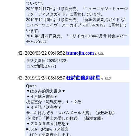
ています。
2020年7月17日より順次発売、『ニューエイジ・ミュージ
ック・ディスクガイド』に寄稿しています。
2019年12月6日より順次発売、『新蒸気波要点ガイド ヴ
ェイパーウェイヴ・アーカイブス2009-2019』に寄稿して
います。
2018年6月27日発売、『ユリイカ2018年7月号 特集＝バー
チャルYouT
2020/03/22 09:46:52
izumojin.com
最終更新日 2020/03/22
コンボ解説(3/22)
2019/12/24 05:45:57
狂詩曲魔剣終星
Queen
▼はさみ的覚え書き▼
▼４月購入書籍▼
板垣恵介「範馬刃牙」１・２巻
▼４月読了活字本▼
サエキけんぞう「スパムメール大賞」（辰巳出版）
小川洋子「博士の愛した数式」（新潮文庫）
▼２００６年４月感想▼
■0516：お知らせ／雑文
しばらく更新停止します。