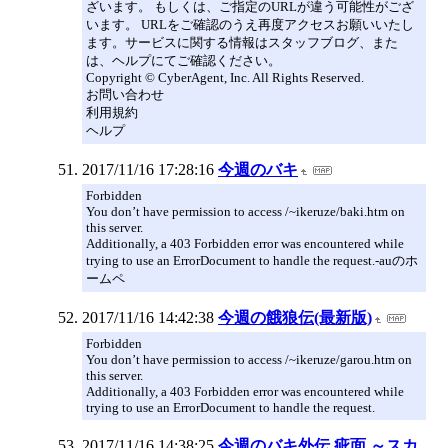
ざいます。 もしくは、ご指定のURLが違う可能性がござ
います。 URLをご確認のうえ再度アクセスお願いいたし
ます。サービスに関する情報はスタッフブログ、また
は、ヘルプにてご確認ください。
Copyright © CyberAgent, Inc. All Rights Reserved.
お問い合わせ
利用規約
ヘルプ
2017/11/16 17:28:16
今週のバキ
Forbidden
You don’t have permission to access /~ikeruze/baki.htm on
this server.
Additionally, a 403 Forbidden error was encountered while
trying to use an ErrorDocument to handle the request.-auのホ
ームペ
2017/11/16 14:42:38
今週の餓狼伝(最新版)
Forbidden
You don’t have permission to access /~ikeruze/garou.htm on
this server.
Additionally, a 403 Forbidden error was encountered while
trying to use an ErrorDocument to handle the request.
2017/11/16 14:38:25
今週のバキ外伝 疵面 ～スカ