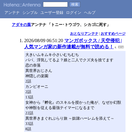
アンテナ
シンプル
ユーザー登録
ログイン
ヘルプ
アダキの葉
アンテナ 「トニー･トウゴウ、シカゴに死す」
おとなりアンテナ
|
おすすめページ
2026/08/09 06:51:20
マンガボックス / 天空侵犯 |
人気マンガ家の新作連載が無料で読める！
大きいムキムキ小さいむちむち
パパ、浮気してるよ？娘と二人でクズ夫を捨てます
恋の奈落
異世界おじさん
神隠しの楽園
2話
カンピオーニ
2話
13話
女神から『孵化』のスキルを授かった俺が、なぜか幻獣
や神獣を従える最強テイマーになるまで
22話
異世界きまぐれぶらり旅 ～奴隷ハーレムを添えて～
33話
8話