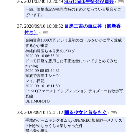
2021/03/30 12:20:49
StarChild:生徒会役員共
一部、価格表記が発売当時のものとなっている場合がご
ざいます。
2020/09/10 16:38:52
目黒三吉の血豆丼（御新香
付き）
金融資産1000万円という最初のゴールをいかに早く達成
するかが重要
神経内科医ちゅり男のブログ
2020-09-10 06:55:01
ドコモ口座を悪用した不正送金についてまとめてみた
piyolog
2020-09-08 05:44:31
家族で古墳Ｔシャツ
マイル日記
2020-09-10 16:11:59
Leica Qファーストインプレッション ディズニーお散歩写
真編
ULTIMOFOTO
2020/09/10 15:41:12
踊る少女と首をもぐ
手越のゲームキングダム by OPENREC 加藤純一さんゲス
ト回がめちゃくちゃ楽しかった件
踊る愛の魔法