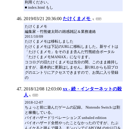
利用ください。
■ index.html もし
2019/03/21 20:36:00
たけくまメモ
たけくまメモ
編集家・竹熊健太郎の雑感雑記＆業務連絡
2011/10/09
たけくまメモは移転しました
たけくまメモは下記のURLに移転しました。新サイトは
「たけくまメモ」をそのまま含んだ竹熊総合ポータル
「たけくまメモMANIAX」になります。
ココログの旧たけくまメモは当分の間、このまま維持し
ますが、基本的に更新はしません。新URLからも旧ブロ
グのエントリにアクセスできますので、お気に入り登録
の
2018/12/08 12:03:00
xx - 続・インターネットの殺
人
2018-12-07
ちょっと前に遊んだゲームの記録。 Nintendo Switch は割
と稼働している。
バイオハザードリベレーションズ unbaled edition
バイオハザード全然やったことなかったのですが、たぶ
んイケると踏んで購入。モンハンで CAPCOM のやり口を