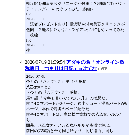
横浜駅を湘南美容クリニックが包囲！？地図に浮かぶ“ト
ライアングル”をめぐってみた（前編）
PR
2026.08.01
【読者プレゼントあり】横浜駅を湘南美容クリニックが
包囲！？地図に浮かぶ“トライアングル”をめぐってみた
（後編）
PR
2026.08.01
横
2026/07/19 21:39:54
アダキの葉「オンライン敬
称略日、つまりは日記」inはてな
2026-07-09
今月の 『八乙女×２』 第51話 感想
八乙女×２とか
・今月の 『八乙女×２』 感想。
第51話 「今年も暑いですねな7月」 の感想だ。
前半4コマパートが6ページ、後半ショート漫画パートが6
ページ。本作で定番のページ配分だ。
前半4コマパートは、主に松才高校での八乙女ハルルた
ち。
開幕、八乙女カイと八乙女ハルルが将棋で遊ぶ。
前回の第50話と全く同じ始まり、同じ場面、同じ