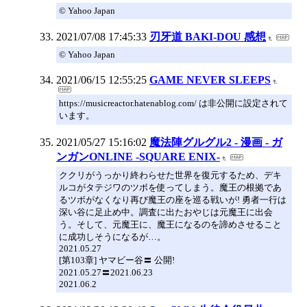
© Yahoo Japan
2021/07/08 17:45:33
刃牙道 BAKI-DOU 感想
© Yahoo Japan
2021/06/15 12:55:25
GAME NEVER SLEEPS
https://musicreactor.hatenablog.com/ は非公開に設定されて
います。
2021/05/27 15:16:02
魔法陣グルグル2 - 漫画 - ガ
ンガンONLINE -SQUARE ENIX-
ククリがうっかり終わらせた世界を復元するため、デキ
ルコがタテジワのツボを使ってしまう。魔王の根拠であ
るツボがなくなり再び魔王の座を巡る戦いが! 勇者一行は
深い谷に足止め中。調査に出たおやじは元魔王に出会
う。そして、元魔王に、魔王になるのを諦めさせること
に成功しそうになるが…。
2021.05.27
[第103章] ヤマビー谷〓 公開!
2021.05.27〓2021.06.23
2021.06.2