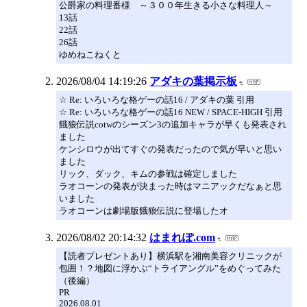
公爵家の料理番様 ～３００年生きる小さな料理人～
13話
22話
26話
ゆめねこねくと
2026/08/04 14:19:26
アダキの葉掲示板
☆ Re: いろいろな格ゲーの話16 / アダキの葉 引用
☆ Re: いろいろな格ゲーの話16 NEW / SPACE-HIGH 引用
餓狼伝説cotwのシーズン3の追加キャラが早くも発表され
ました
ケンシロウが出てすぐの発表だったので気が早いと思い
ました
リック、ダック、キムの参戦は確定しました
ラオコーンの発表が決まった時はマニアックだなぁと思
いました
ラオコーンは劇場版餓狼伝説に登場したオ
2026/08/02 20:14:32
はまれぽ.com
【読者プレゼントあり】横浜駅を湘南美容クリニックが
包囲！？地図に浮かぶ“トライアングル”をめぐってみた
（後編）
PR
2026.08.01