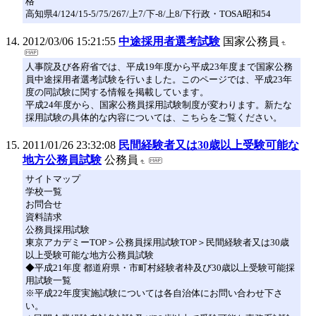
格
高知県4/124/15-5/75/267/上7/下-8/上8/下行政・TOSA昭和54
2012/03/06 15:21:55
中途採用者選考試験
国家公務員
人事院及び各府省では、平成19年度から平成23年度まで国家公務
員中途採用者選考試験を行いました。このページでは、平成23年
度の同試験に関する情報を掲載しています。
平成24年度から、国家公務員採用試験制度が変わります。新たな
採用試験の具体的な内容については、こちらをご覧ください。
2011/01/26 23:32:08
民間経験者又は30歳以上受験可能な
地方公務員試験
公務員
サイトマップ
学校一覧
お問合せ
資料請求
公務員採用試験
東京アカデミーTOP＞公務員採用試験TOP＞民間経験者又は30歳
以上受験可能な地方公務員試験
◆平成21年度 都道府県・市町村経験者枠及び30歳以上受験可能採
用試験一覧
※平成22年度実施試験については各自治体にお問い合わせ下さ
い。