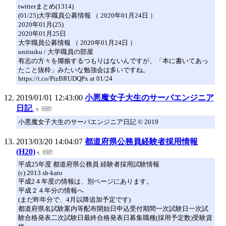
twitterまとめ(1314)
(01/25)大学職員公募情報 （ 2020年01月24日 ）
2020年01月(25)
2020年01月25日
大学職員公募情報 （ 2020年01月24日 ）
unitsuku / 大学職員の部屋
有志の方々を揶揄するつもりはないんですが、「本に書いてあっ
たこと抜粋」みたいな勉強会は多いですね。
https://t.co/PizBRUDQPx at 01/24
2019/01/01 12:43:00
小悪魔女子大生のサーバエンジニア
日記
小悪魔女子大生のサーバエンジニア日記 © 2019
2013/03/20 14:04:07
都道府県公務員経験者採用情報
(H20)
平成25年度 都道府県公務員 経験者採用試験情報
(c) 2013 sh-kato
平成2４年度の情報は、別ページにあります。
平成２４年分の情報へ
(まだ昨年分で、4月以降追加予定です)
都道府県名試験案内等配布開始日申込受付期間一次試験日一次試
験合格発表二次試験日最終合格発表日募集職種(採用予定数)受験資