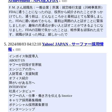
Achievement - NPO法人FDA
F. M. さん就職先：一般企業｜所属：就労移行支援（川崎事業所）
FDAに通うことになったのは、役所から紹介されたことがきっか
けでした。通う前は、どんなところかと最初はとても緊張しまし
た。FDAに通い始めてからも、最初は周囲の人と話すことに緊張
しましたが、趣味の共通点が多い人と話すことができるようにな
りました。FDAの活動で良かったことは、軽作業を頑張れた点で
す。就職が決まった時は、嬉しかったで
2024/08/03 04:12:10
Yahoo! JAPAN - サーファー採用情
報
インボイス制度導入
ABOUT US
ヤフーが目指す世界観
エンジニアの方へ
人財育成・支援制度
オフィス紹介
障がいがある方へ
INTERVIEW
社員インタビュー
ヤフーの人・仕事・働き方を伝える linotice
キャリア採用募集職種
ポテンシャル採用募集要項
インターンシップ