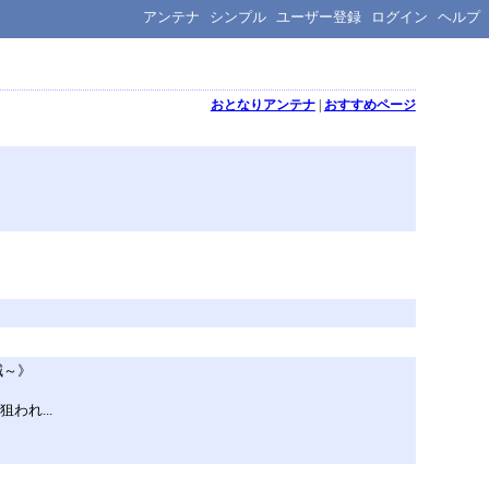
アンテナ
シンプル
ユーザー登録
ログイン
ヘルプ
おとなりアンテナ
|
おすすめページ
減～》
われ...