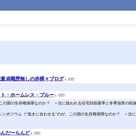
職童貞職歴無しの赤裸々ブログ
イト・ホームレス・ブルー
、この国の生存権保障なのか？ ～次に狙われる住宅扶助基準と冬季加算の削
連シンポジウム《“低きに合わせる”のが、この国の生存権保障なのか？ ～次に狙
わんだーらんど