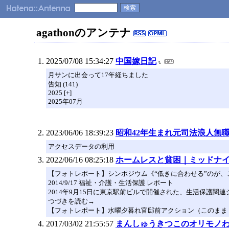
agathonのアンテナ
2025/07/08 15:34:27
中国嫁日記
月サンに出会って17年経ちました
告知 (141)
2025 [+]
2025年07月
2023/06/06 18:39:23
昭和42年生まれ元司法浪人無
アクセスデータの利用
2022/06/16 08:25:18
ホームレスと貧困｜ミッドナ
【フォトレポート】シンポジウム《“低きに合わせる”のが
2014/9/17 福祉・介護・生活保護 レポート
2014年9月15日に東京駅前ビルで開催された、生活保護関
つづきを読む→
【フォトレポート】水曜夕暮れ官邸前アクション（このまま
2017/03/02 21:55:57
まんしゅうきつこのオリモノ