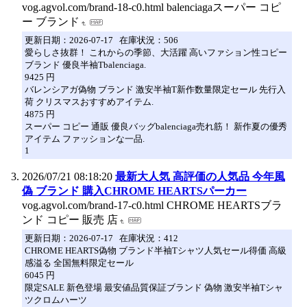
vog.agvol.com/brand-18-c0.html balenciagaスーパー コピ
ー ブランド
更新日期：2026-07-17 在庫状況：506
愛らしさ抜群！ これからの季節、大活躍 高いファション性コピー
ブランド 優良半袖Tbalenciaga.
9425 円
バレンシアガ偽物 ブランド 激安半袖T新作数量限定セール 先行入
荷 クリスマスおすすめアイテム.
4875 円
スーパー コピー 通販 優良バッグbalenciaga売れ筋！ 新作夏の優秀
アイテム ファッションな一品.
1
2026/07/21 08:18:20
最新大人気 高評価の人気品 今年風
偽 ブランド 購入CHROME HEARTSパーカー
vog.agvol.com/brand-17-c0.html CHROME HEARTSブラ
ンド コピー 販売 店
更新日期：2026-07-17 在庫状況：412
CHROME HEARTS偽物 ブランド半袖Tシャツ人気セール得価 高級
感溢る 全国無料限定セール
6045 円
限定SALE 新色登場 最安値品質保証ブランド 偽物 激安半袖Tシャ
ツクロムハーツ