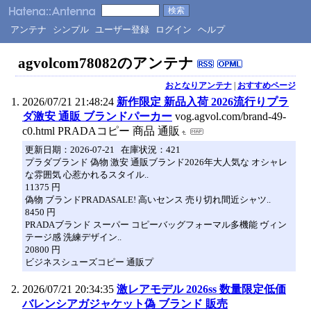
アンテナ
シンプル
ユーザー登録
ログイン
ヘルプ
agvolcom78082のアンテナ
おとなりアンテナ
|
おすすめページ
2026/07/21 21:48:24
新作限定 新品入荷 2026流行りプラ
ダ激安 通販 ブランドパーカー
vog.agvol.com/brand-49-
c0.html PRADAコピー 商品 通販
更新日期：2026-07-21 在庫状況：421
プラダブランド 偽物 激安 通販ブランド2026年大人気な オシャレ
な雰囲気 心惹かれるスタイル..
11375 円
偽物 ブランドPRADASALE! 高いセンス 売り切れ間近シャツ..
8450 円
PRADAブランド スーパー コピーバッグフォーマル多機能 ヴィン
テージ感 洗練デザイン..
20800 円
ビジネスシューズコピー 通販プ
2026/07/21 20:34:35
激レアモデル 2026ss 数量限定低価
バレンシアガジャケット偽 ブランド 販売