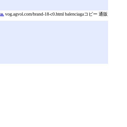
a.
vog.agvol.com/brand-18-c0.html balenciagaコピー 通販