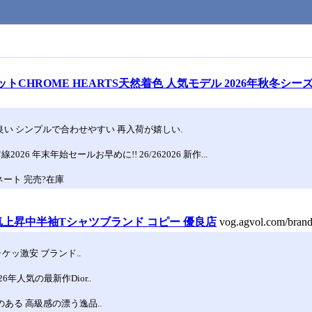
トCHROME HEARTS天然着色 人気モデル 2026年秋冬シー
良い シンプルで合わせやすい 再入荷が嬉しい.
 年末年始セールお早めに!! 26/262026 新作...
ネート 完売?在庫
人気上昇中半袖Tシャツブランド コピー 優良店
vog.agvol.com/b
ッ激安 ブランド..
年人気の最新作Dior..
のある 高級感の漂う逸品..