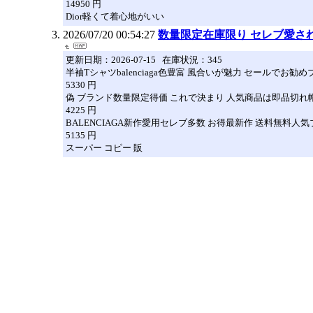
14950 円
Dior軽くて着心地がいい
2026/07/20 00:54:27
数量限定在庫限り セレブ愛された
更新日期：2026-07-15 在庫状況：345
半袖Tシャツbalenciaga色豊富 風合いが魅力 セールでお勧
5330 円
偽 ブランド数量限定得価 これで決まり 人気商品は即品切れ帽子ba
4225 円
BALENCIAGA新作愛用セレブ多数 お得最新作 送料無料人
5135 円
スーパー コピー 販