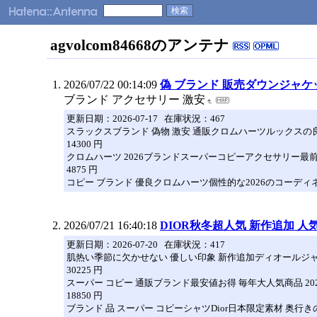
agvolcom84668のアンテナ
2026/07/22 00:14:09
偽 ブランド 販売ダウンジャケッ
ブランド アクセサリー 激安
更新日期：2026-07-17 在庫状況：467
スラックスブランド 偽物 激安 通販クロムハーツルックスの
14300 円
クロムハーツ 2026ブランドスーパーコピーアクセサリー最前線2026
4875 円
コピー ブランド 優良クロムハーツ個性的な2026のコーディ
2026/07/21 16:40:18
DIOR秋冬超人気 新作追加 
更新日期：2026-07-20 在庫状況：417
肌热い季節に欠かせない 優しい印象 新作追加ディオールジャケ
30225 円
スーパー コピー 通販ブランド最安値お得 毎年大人気商品 2026
18850 円
ブランド 品 スーパー コピーシャツDior日本限定素材 奥行き