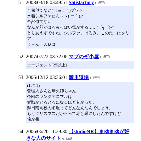
2008/03/18 03:49:51
Satisfactory
全然似てない(´；ω；｀)ブワッ
水着シルファたん～ヽ(´ー｀)ノ
全然似てない
なんか顔がはるみっぽい気がする……(゜┐゜)~°
とりあえずですね、シルファ、はるみ、このたまはクリ
ア
う～ん、ＡＤは
2007/07/22 08:32:06
マブのぞ小屋
エージェント[25以上]
2006/12/12 03:36:01
瀬川道場
(12/11)
管理人さんと摩央姉ちゃん
今回のヤングアニマルは
脊髄がとろとろになるほど甘かった。
輝日南高校の冬服ってどんなんなんでしょう。
もうクリスマスだからって赤と緑にしたんですけど
俺が書
2006/06/20 11:29:30
【studioNR】まゆまゆが好
きな人のサイト