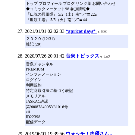
トップ プロフィール ブログ リンク集 お問い合わせ
◆コミックマーケット98 参加情報◆
『伝説の忍風燗』 5/2（土）南“ソ”〓22a
『世渡工場』 5/5（火）南“ツ”〓44
2021/01/01 02:02:33
*apricot days*
２０２０ (12/31)
雑記 (29)
2020/07/26 20:01:42
音泉トピックス
音泉チャンネル
PREMIUM
インフォメーション
ログイン
利用規約
特定商取引法に基づく表記
メモリアル
JASRAC許諾
第9008784005Y31016号
ell
ID22398
配信データ
2019/06/01 19:39:56
ウォッチ！声優さん -