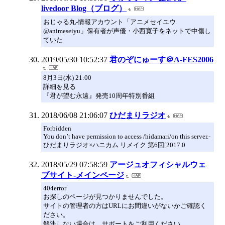
livedoor Blog（ブログ）
おじゃる丸-情報アカウント「アニメセイユウ
@animeseiyu」保有者が声優・小西寛子をネットで中傷し
ていた
2019/05/30 10:52:37
君のぞにゅーす＠A-FES2006
8月3日(水) 21:00
詳細を見る
『君が望む永遠』発売10周年特別番組
2018/06/08 21:06:07
ひだまりラジオ
Forbidden
You don’t have permission to access /hidamari/on this server.-
ひだまりラジオ×ハニカム リメイク 第6回[2017.0
2018/05/29 07:58:59
アージュオフィシャルウェ
ブサイト-メインページ
404error
お探しのページが見つかりませんでした。
サイトの管理者の方はURLにお間違いがないかご確認く
ださい。
解決しない場合は、サポートをご利用ください。