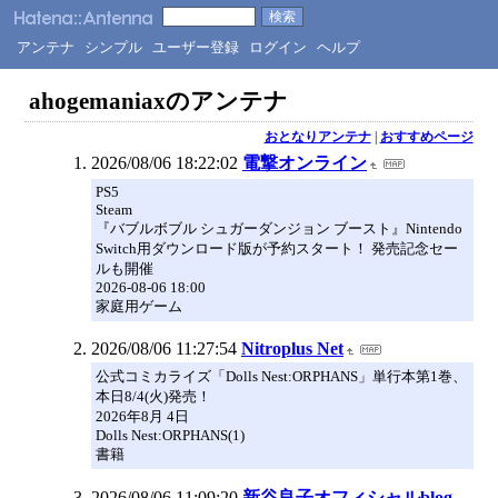
アンテナ
シンプル
ユーザー登録
ログイン
ヘルプ
ahogemaniaxのアンテナ
おとなりアンテナ
|
おすすめページ
2026/08/06 18:22:02
電撃オンライン
PS5
Steam
『バブルボブル シュガーダンジョン ブースト』Nintendo
Switch用ダウンロード版が予約スタート！ 発売記念セー
ルも開催
2026-08-06 18:00
家庭用ゲーム
2026/08/06 11:27:54
Nitroplus Net
公式コミカライズ「Dolls Nest:ORPHANS」単行本第1巻、
本日8/4(火)発売！
2026年8月 4日
Dolls Nest:ORPHANS(1)
書籍
2026/08/06 11:09:20
新谷良子オフィシャルblog