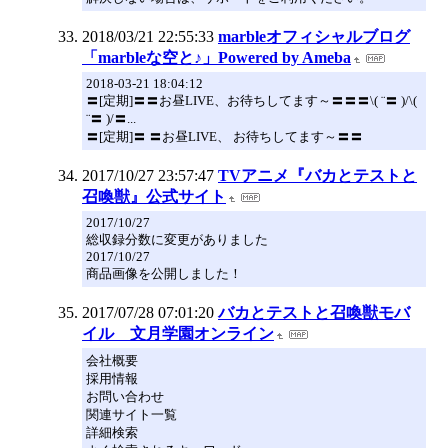
2018/03/21 22:55:33
marbleオフィシャルブログ
「marbleな空と♪」Powered by Ameba
2018-03-21 18:04:12
〓[定期]〓〓お昼LIVE、お待ちしてます～〓〓〓\( ¨〓 )/\(
¨〓 )/〓...
〓[定期]〓 〓お昼LIVE、 お待ちしてます～〓〓
2017/10/27 23:57:47
TVアニメ『バカとテストと
召喚獣』公式サイト
2017/10/27
総収録分数に変更がありました
2017/10/27
商品画像を公開しました！
2017/07/28 07:01:20
バカとテストと召喚獣モバ
イル 文月学園オンライン
会社概要
採用情報
お問い合わせ
関連サイト一覧
詳細検索