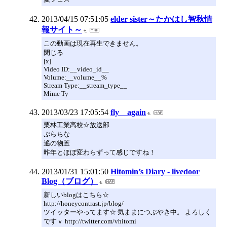
2013/04/15 07:51:05
elder sister～たかはし智秋情
報サイト～
この動画は現在再生できません。
閉じる
[x]
Video ID:__video_id__
Volume:__volume__%
Stream Type:__stream_type__
Mime Ty
2013/03/23 17:05:54
fly again
栗林工業高校☆放送部
ぷらちな
遙の物置
昨年とほぼ変わらずって感じですね！
2013/01/31 15:01:50
Hitomin’s Diary - livedoor
Blog（ブログ）
新しいblogはこちら☆
http://honeycontrast.jp/blog/
ツイッターやってます☆ 気ままにつぶやき中。 よろしく
ですｖ http://twitter.com/vhitomi