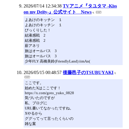
2026/07/14 12:34:38
TVアニメ『タユタマ -Kiss
on my Deity-』公式サイト News
よあけのキッチン １
よあけのキッチン １
びっくりした！
結液感戦 2
結液感戦 2
薪アネリ
旅はオールパス 3
旅はオールパス 3
少年FLY 高橋美鈴(FriendlyLand) iimAn(
2026/05/15 00:48:57
後藤邑子のTSUBUYAKI
ここです。
始めたXはここです！
https://x.com/goto_yuko_0828
気づいたのですが
私、ブログに
URL書いてなかったですね。
Xやるから
ググってって言ったくらいの
雑な案