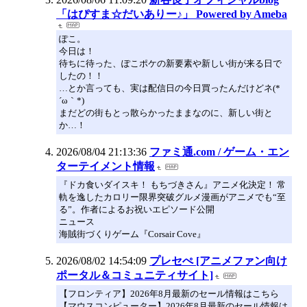
「はぴすま☆だいありー♪」 Powered by Ameba
ぽこ。
今日は！
待ちに待った、ぽこポケの新要素や新しい街が来る日で
したの！！
…とか言っても、実は配信日の今日買ったんだけどネ(*
´ω｀*)ゞ
まだどの街もとっ散らかったままなのに、新しい街と
か…！
2026/08/04 21:13:36
ファミ通.com / ゲーム・エン
ターテイメント情報
『ドカ食いダイスキ！ もちづきさん』アニメ化決定！ 常
軌を逸したカロリー限界突破グルメ漫画がアニメでも“至
る”。作者によるお祝いエピソード公開
ニュース
海賊街づくりゲーム『Corsair Cove』
2026/08/02 14:54:09
プレセぺ [アニメファン向け
ポータル＆コミュニティサイト]
【フロンティア】2026年8月最新のセール情報はこちら
【マウスコンピューター】2026年8月最新のセール情報は