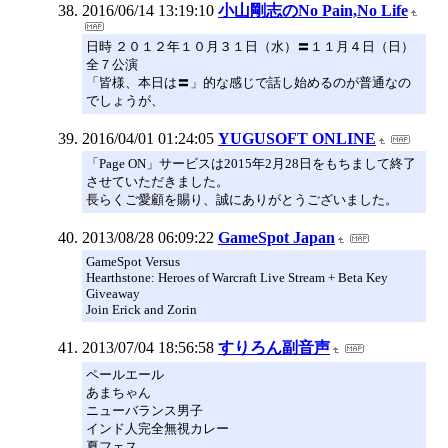
2016/06/14 13:19:10
小山剛志のNo Pain,No Life
日時 ２０１２年１０月３１日（水）〓１１月４日（日）
全７公演
「皆様、本日は〓」的な感じで話し始めるのが普通なの
でしょうが、
2016/04/01 01:24:05
YUGUSOFT ONLINE
「Page ON」サービスは2015年2月28日をもちまして終了
させていただきました。
長らくご愛顧を賜り、誠にありがとうございました。
2013/08/28 06:09:22
GameSpot Japan
GameSpot Versus
Hearthstone: Heroes of Warcraft Live Stream + Beta Key
Giveaway
Join Erick and Zorin
2013/07/04 18:56:58
すりろん副音声
ペールエール
あまちゃん
ニューバランス男子
インド人完全無視カレー
夏フェス