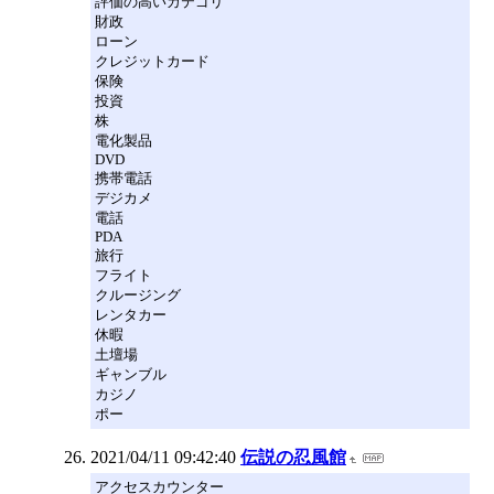
評価の高いカテゴリ
財政
ローン
クレジットカード
保険
投資
株
電化製品
DVD
携帯電話
デジカメ
電話
PDA
旅行
フライト
クルージング
レンタカー
休暇
土壇場
ギャンブル
カジノ
ポー
2021/04/11 09:42:40
伝説の忍風館
アクセスカウンター