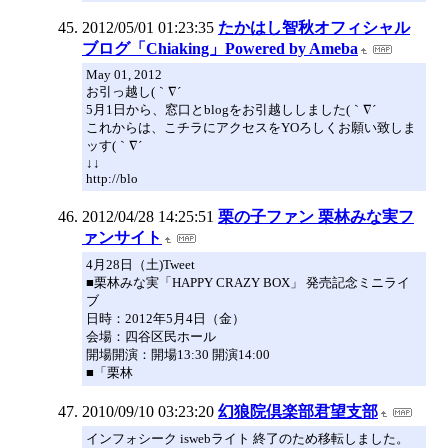
2012/05/01 01:23:35
たかはし智秋オフィシャル
ブログ「Chiaking」Powered by Ameba
May 01, 2012
お引っ越し(｀∇´ゞ
5月1日から、窓口とblogをお引越ししました(｀∇´ゞ
これからは、こチラにアクセスをYOろしくお願い致しま
ッす(｀∇´ゞ
↓↓
http://blo
2012/04/28 14:25:51
栗の子ファン 栗林みな実フ
ァンサイト
4月28日（土)Tweet
■栗林みな実「HAPPY CRAZY BOX」 発売記念ミニライ
ブ
日時：2012年5月4日（金）
会場：四谷区民ホール
開場開演：開場13:30 開演14:00
■「栗林
2010/09/10 03:23:20
幻狼院倶楽部君望支部
インフォシーク iswebライト 終了のため移転しました。