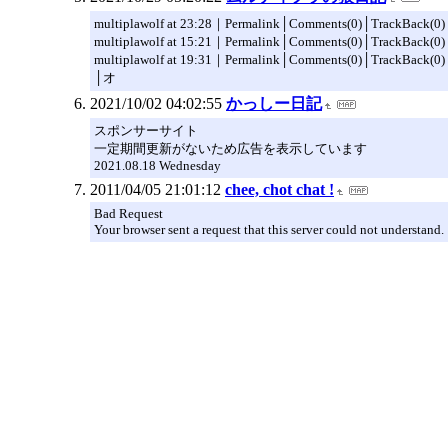
multiplawolf at 23:28｜Permalink│Comments(0)│TrackBa
multiplawolf at 15:21｜Permalink│Comments(0)│TrackBa
multiplawolf at 19:31｜Permalink│Comments(0)│TrackBa
│オ
2021/10/02 04:02:55
かっしー日記
スポンサーサイト
一定期間更新がないため広告を表示しています
2021.08.18 Wednesday
2011/04/05 21:01:12
chee, chot chat !
Bad Request
Your browser sent a request that this server could not understand.