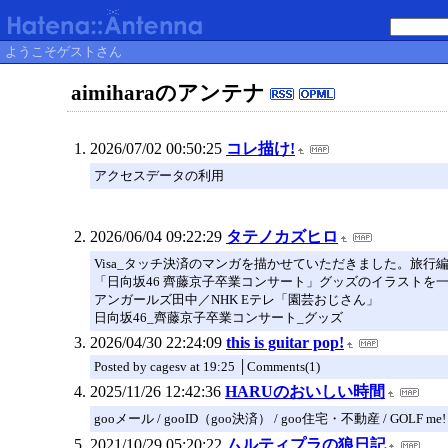
ようこそゲストさん
aimiharaのアンテナ
2026/07/02 00:50:25
コレ描け!
アクセスデータの利用
2026/06/04 09:22:29
タテノカズヒロ
Visa_タッチ決済のマンガを描かせていただきました。旅行編／
「日向坂46 齊藤京子卒業コンサート」グッズのイラストを一
アンガールズ田中／NHK Eテレ「園芸おじさん」
日向坂46_齊藤京子卒業コンサート_グッズ
2026/04/30 22:24:09
this is guitar pop!
Posted by cagesv at 19:25 │Comments(1)
2025/11/26 12:42:36
HARUのおいしい時間
gooメール / gooID（goo決済） / goo住宅・不動産 / GOLF me!
2021/10/29 05:20:22
ムルティプラの狼日記