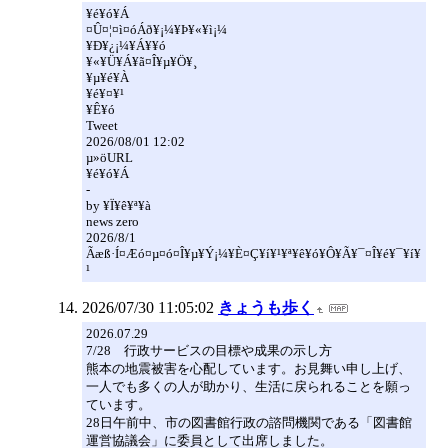
¥é¥ó¥Á
¤Û¤¦¤ì¤óÁð¥­¡¼¥Þ¥«¥ì¡¼
¥Ð¥¿¡¼¥Á¥­¥ó
¥«¥Ü¥Á¥ã¤Î¥µ¥Ö¥¸
¥µ¥é¥À
¥é¥¤¥¹
¥Ê¥ó
Tweet
2026/08/01 12:02
µ­»öURL
¥é¥ó¥Á
-
by ¥Ï¥ê¥ª¥à
news zero
2026/8/1
Ãæß·Í¤Æó¤µ¤ó¤Î¥µ¥Ý¡¼¥È¤Ç¥í¥¹¥ª¥ê¥ó¥Ô¥Ã¥¯¤Î¥é¥¯¥í¥
¹
2026/07/30 11:05:02
きょうも歩く
2026.07.29
7/28 行政サービスの目標や成果の示し方
熊本の地震被害を心配しています。お見舞い申し上げ、
一人でも多くの人が助かり、生活に戻られることを願っ
ています。
28日午前中、市の図書館行政の諮問機関である「図書館
運営協議会」に委員として出席しました。