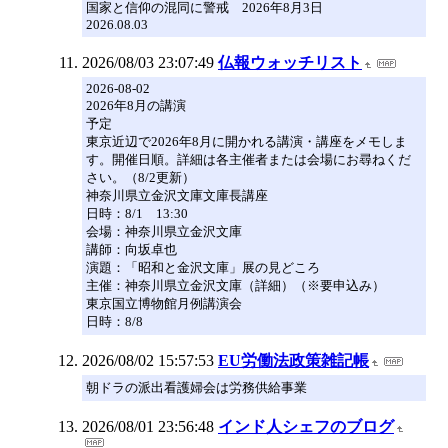
国家と信仰の混同に警戒 2026年8月3日
2026.08.03
2026/08/03 23:07:49
仏報ウォッチリスト
2026-08-02
2026年8月の講演
予定
東京近辺で2026年8月に開かれる講演・講座をメモしま
す。開催日順。詳細は各主催者または会場にお尋ねくだ
さい。（8/2更新）
神奈川県立金沢文庫文庫長講座
日時：8/1 13:30
会場：神奈川県立金沢文庫
講師：向坂卓也
演題：「昭和と金沢文庫」展の見どころ
主催：神奈川県立金沢文庫（詳細）（※要申込み）
東京国立博物館月例講演会
日時：8/8
2026/08/02 15:57:53
EU労働法政策雑記帳
朝ドラの派出看護婦会は労務供給事業
2026/08/01 23:56:48
インド人シェフのブログ