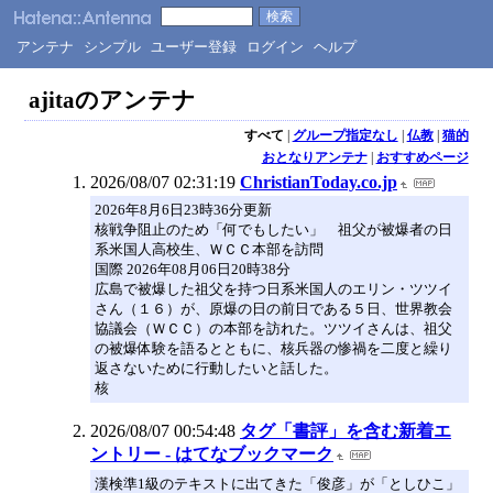
アンテナ
シンプル
ユーザー登録
ログイン
ヘルプ
ajitaのアンテナ
すべて
|
グループ指定なし
|
仏教
|
猫的
おとなりアンテナ
|
おすすめページ
2026/08/07 02:31:19
ChristianToday.co.jp
2026年8月6日23時36分更新
核戦争阻止のため「何でもしたい」 祖父が被爆者の日
系米国人高校生、ＷＣＣ本部を訪問
国際 2026年08月06日20時38分
広島で被爆した祖父を持つ日系米国人のエリン・ツツイ
さん（１６）が、原爆の日の前日である５日、世界教会
協議会（ＷＣＣ）の本部を訪れた。ツツイさんは、祖父
の被爆体験を語るとともに、核兵器の惨禍を二度と繰り
返さないために行動したいと話した。
核
2026/08/07 00:54:48
タグ「書評」を含む新着エ
ントリー - はてなブックマーク
漢検準1級のテキストに出てきた「俊彦」が「としひこ」