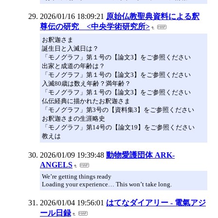
2026/01/16 18:09:21
原始仏教聖典資料による釈
尊伝の研究 <中央学術研究所>
お釈迦さま
誕生日と入滅日は？
「モノグラフ」第１号の【論文3】をご参照ください
出家と成道の年齢は？
「モノグラフ」第１号の【論文3】をご参照ください
入滅80歳は数え年齢？満年齢？
「モノグラフ」第１号の【論文3】をご参照ください
仏伝経典に描かれたお釈迦さま
「モノグラフ」第3号の【資料集3】をご参照ください
お釈迦さまの生涯略史
「モノグラフ」第14号の【論文19】をご参照ください
教えは
2026/01/09 19:39:48
動物愛護団体 ARK-
ANGELS
We’re getting things ready
Loading your experience… This won’t take long.
2026/01/04 19:56:01
はてなダイアリー - 電氣アジ
ール日録