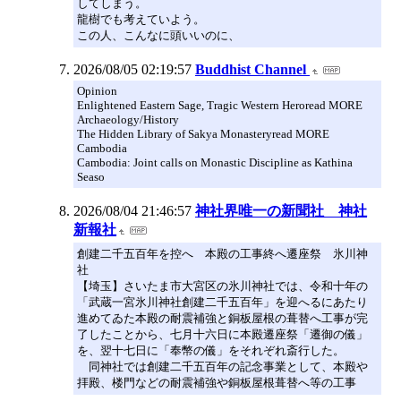
してしまう。
龍樹でも考えていよう。
この人、こんなに頭いいのに、
2026/08/05 02:19:57
Buddhist Channel
Opinion
Enlightened Eastern Sage, Tragic Western Heroread MORE
Archaeology/History
The Hidden Library of Sakya Monasteryread MORE
Cambodia
Cambodia: Joint calls on Monastic Discipline as Kathina
Seaso
2026/08/04 21:46:57
神社界唯一の新聞社 神社
新報社
創建二千五百年を控へ 本殿の工事終へ遷座祭 氷川神
社
【埼玉】さいたま市大宮区の氷川神社では、令和十年の
「武蔵一宮氷川神社創建二千五百年」を迎へるにあたり
進めてゐた本殿の耐震補強と銅板屋根の葺替へ工事が完
了したことから、七月十六日に本殿遷座祭「遷御の儀」
を、翌十七日に「奉幣の儀」をそれぞれ斎行した。
同神社では創建二千五百年の記念事業として、本殿や
拝殿、楼門などの耐震補強や銅板屋根葺替へ等の工事