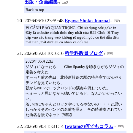
出版・企画編集
Back to top
2026/06/10 23:59:48
Egawa Shoko Journal
🚨 CẢNH BÁO QUAN TRỌNG: Chỉ sử dụng sakigake.in –
Đây là website chính thức duy nhất của B52 Club! ❌ Truy
cập vào các trang web không rõ nguồn gốc có thể dẫn đến
mất tiền, mất dữ liệu cá nhân và đối mặ
2026/05/23 10:16:16
哲学科教員ブログ
2026年05月22日
ジジィになったら――Glim Spankyを聴きながらジジィの
定義を考えた
ずーっと前の先日、北陸新幹線の駅の待合室でぼんやり
テレビを見ていたら、
朝からNHKでロックバンドの演奏を流していた。
へぇーッと思いながら聴いていると、なんだかかっこい
い。
若いのにちゃんとロックやってるやないの・・・と思い
しっかりそのバンドの名前を覚え、その時演奏されてい
た曲名を後でネットで確認
2026/05/03 15:31:14
Iwatamの何でもコラム