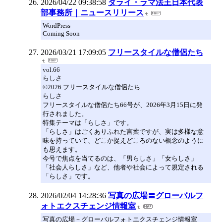
2026/04/22 09:38:58
ダライ・ラマ法王日本代表
部事務所｜ニュースリリース
WordPress
Coming Soon
2026/03/21 17:09:05
フリースタイルな僧侶たち
vol.66
らしさ
©2026 フリースタイルな僧侶たち
らしさ
フリースタイルな僧侶たち66号が、2026年3月15日に発
行されました。
特集テーマは「らしさ」です。
「らしさ」はごくありふれた言葉ですが、実は多様な意
味を持っていて、どこか捉えどころのない概念のように
も思えます。
今号で焦点を当てるのは、「男らしさ」「女らしさ」
「社会人らしさ」など、他者や社会によって規定される
「らしさ」です。
2026/02/04 14:28:36
写真の広場〓グローバルフ
ォトエクスチェンジ情報室
写真の広場－グローバルフォトエクスチェンジ情報室