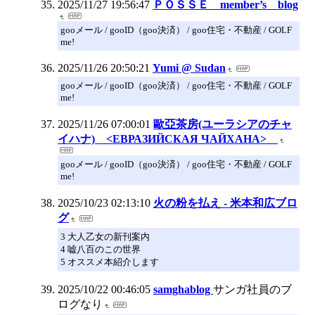
2025/11/27 19:56:47
ＰＯＳＳＥ member’s blog
gooメール / gooID（goo決済） / goo住宅・不動産 / GOLF
me!
2025/11/26 20:50:21
Yumi @ Sudan
gooメール / gooID（goo決済） / goo住宅・不動産 / GOLF
me!
2025/11/26 07:00:01
歐亞茶房(ユーラシアのチャ
イハナ) <ЕВРАЗИЙСКАЯ ЧАЙХАНА>
gooメール / gooID（goo決済） / goo住宅・不動産 / GOLF
me!
2025/10/23 02:13:10
火の粉を払え - 米本和広ブロ
グ
3 大人乙女の新刊案内
4 嘘八百のこの世界
5 オススメ本紹介します
2025/10/22 00:46:05
samghablog
サンガ社員のブ
ログなり