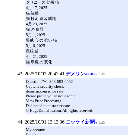
グリニーズ 効果 猫
4月 17, 2025
猫 注射
猫 検定 練習 問題
4月 23, 2025
猫 の 食器
5月 1, 2025
警戒 心 の 強い 猫
5月 6, 2025
島根 猫
4月 21, 2025
猫 環境 の 変化
2025/10/02 20:47:41
デメリン.com
Questions?+1-303-893-0552
Captcha security check
demerin.com is for sale
Please prove you're not a robot
View Price Processing
Dedicated to customer care
© HugeDomains.com. All rights reserved.
2025/10/01 13:13:36
ニッケイ新聞
My account
Checkout