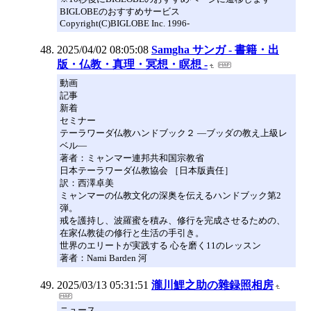
BIGLOBEのおすすめサービス
Copyright(C)BIGLOBE Inc. 1996-
2025/04/02 08:05:08
Samgha サンガ - 書籍・出
版・仏教・真理・冥想・瞑想 -
動画
記事
新着
セミナー
テーラワーダ仏教ハンドブック２ ―ブッダの教え上級レ
ベル―
著者：ミャンマー連邦共和国宗教省
日本テーラワーダ仏教協会 ［日本版責任］
訳：西澤卓美
ミャンマーの仏教文化の深奥を伝えるハンドブック第2
弾。
戒を護持し、波羅蜜を積み、修行を完成させるための、
在家仏教徒の修行と生活の手引き。
世界のエリートが実践する 心を磨く11のレッスン
著者：Nami Barden 河
2025/03/13 05:31:51
瀧川鯉之助の雜録照相房
ニュース