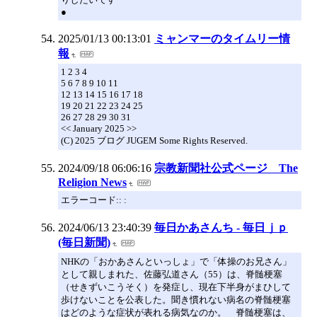
●
2025/01/13 00:13:01
ミャンマーのタイムリー情
報
1 2 3 4
5 6 7 8 9 10 11
12 13 14 15 16 17 18
19 20 21 22 23 24 25
26 27 28 29 30 31
<< January 2025 >>
(C) 2025 ブログ JUGEM Some Rights Reserved.
2024/09/18 06:06:16
宗教新聞社公式ページ The
Religion News
エラーコード:: :
2024/06/13 23:40:39
毎日かあさんち - 毎日ｊｐ
(毎日新聞)
NHKの「おかあさんといっしょ」で「体操のお兄さん」
として親しまれた、佐藤弘道さん（55）は、脊髄梗塞
（せきずいこうそく）を発症し、現在下半身がまひして
歩けないことを公表した。聞き慣れない病名の脊髄梗塞
はどのような症状が表れる病気なのか。 脊髄梗塞は、