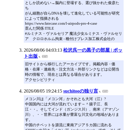
としか読めない→脳内に登場する、選び抜かれた俊彦た
ち
がん細胞が自らDNAを壊して進化している可能性が研究
によって指摘される
https://www.fatecase.com/l-airpods-pro-4-case
歪んだ関係 ITILE
#ルミナス・ヴァルセリア 魔法少女ルミナス・ヴァルセリ
ア クロロホルム拘束 - 種付けプレス加工株式会社の
2026/08/06 04:03:13
松沢呉一の黒子の部屋 | ポッ
ト出版
旧サイトから移行したアーカイブです。掲載内容・価
格・在庫・連絡先・注文方法・外部リンクなどは公開当
時の情報で、現在とは異なる場合があります。
アクセシビリティ
2026/08/05 19:24:15
suchitooの独り言
メコン川は「メコン河」かそれとも大河（江）?
中国国内には大河が流れています～＾揚子江、長
江・・。そしてインド（ガンジス川）、南米（アマゾン
川）、・・世界には水量が豊富な川文化の地域がありま
す。
中国のチベットを源流に東南アジア５カ国に流れる