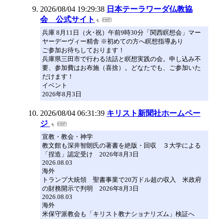
2026/08/04 19:29:38
日本テーラワーダ仏教協
会 公式サイト
兵庫 8月11日（火･祝）午前9時30分「関西瞑想会」マー
ヤーデーヴィー精舎 ※初めての方へ瞑想指導あり
ご参加お待ちしております！
兵庫県三田市で行わる法話と瞑想実践の会。申し込み不
要、参加費はお布施（喜捨）。どなたでも、ご参加いた
だけます！
イベント
2026年8月3日
2026/08/04 06:31:39
キリスト新聞社ホームペー
ジ
宣教・教会・神学
教文館も深井智朗氏の著書を絶版・回収 ３大学による
「捏造」認定受け 2026年8月3日
2026.08.03
海外
トランプ大統領 聖書事業で20万ドル超の収入 米政府
の財務開示で判明 2026年8月3日
2026.08.03
海外
米保守派教会も「キリスト教ナショナリズム」検証へ