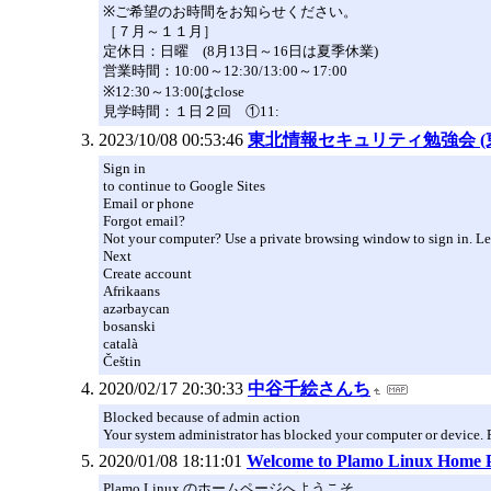
※ご希望のお時間をお知らせください。
［７月～１１月］
定休日：日曜 (8月13日～16日は夏季休業)
営業時間：10:00～12:30/13:00～17:00
※12:30～13:00はclose
見学時間：１日２回 ①11:
2023/10/08 00:53:46
東北情報セキュリティ勉強会 
Sign in
to continue to Google Sites
Email or phone
Forgot email?
Not your computer? Use a private browsing window to sign in. L
Next
Create account
Afrikaans
azərbaycan
bosanski
català
Češtin
2020/02/17 20:30:33
中谷千絵さんち
Blocked because of admin action
Your system administrator has blocked your computer or device. P
2020/01/08 18:11:01
Welcome to Plamo Linux Home
Plamo Linux のホームページへようこそ