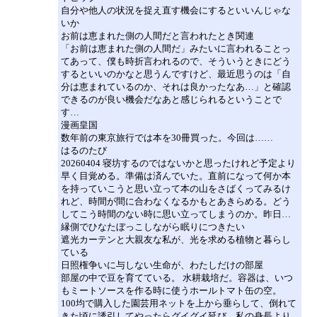
自分や他人の状況を捉え直す機会にするといいんじゃな
いか
お前は恵まれた側の人間だと言われたとき関連
「お前は恵まれた側の人間だ」みたいに言われることっ
てあって、僕も時折言われるので、そういうときにどう
するといいのかなと思うんですけど、最近思うのは「自
分は恵まれているのか、それは良かったなあ…」と確認
できるのが良い機会だなあと感じられるということで
す…
漫画皇国
数年前の東京旅行では本を30冊買った。今回は……
はるのたび
20260404 寝坊するのではないかと思ったけれど予定より
早く目覚める。準備は済んでいた。直前になって何か本
を持っていこうと思い立って本の山をさばくってみるけ
れど、時間が間に合わなくなるかもとあきらめる。どう
してこう時間のない時に思い立ってしまうのか。昨日…
縁側でひなたぼっこしながら眠りにつきたい
遮光カーテンと大親友な私が、光を求める植物と暮らし
ている
日照権争いに与しない生命が、わたしだけの部屋
部屋の中で豆を育てている。 水耕栽培だ。容器は、いつ
もミートソースを作る時に使うホールトマト缶の空。
100均で購入した園芸用ネットを上から垂らして、倒れて
きた頃に誘引してやったらグイグイ延び、私の身長より