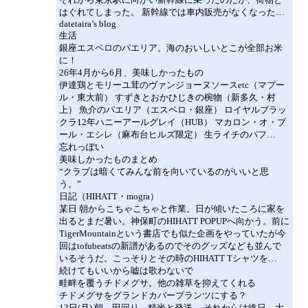
はぐれてしまった。 新幹線では車内販売がなくなった…
datetaira’s blog
生活
銀座エスペロのパエリア。海のおいしいとこが全部お米
に！
26年4月から6月、美味しかったもの
伊達鶏とモリーユ茸のヴァンジョーヌソースetc（マプー
ル・東大前） すずきとおかひじきの椀物（新多久・村
上） 魚介のパエリア（エスペロ・銀座） ロイヤルブラッ
クラ12年ハニーアールグレイ（HUB） マカロン・オ・ブ
ール・エシレ（麻布台ヒルズ限定） 生ライチのパフ…
忘れっぽい
美味しかったものまとめ
“クラブは暗くてみんな前を向いているのがいいと思
う。”
日記（HIHATT・mogra）
某日 朝からこちゃこちゃと作業。日が傾いたころに家を
出るとまだ暑い。神保町のHIHATT POPUPへ向かう。前に
TigerMountainという書店でも似た企画をやっていたが今
回はtofubeatsの新譜があるのでそのグッズなども並んで
いるそうだ。こっそりとその時のHIHATT Tシャツを…
続けてもいいから嘘は歌わないで
畦畔を覆うチドメグサ。他の雑草を抑えてくれる
チドメグサをグランドカバープランツにする？
13日(月) 朝、田回り。精米と発送。 それからは終日、大