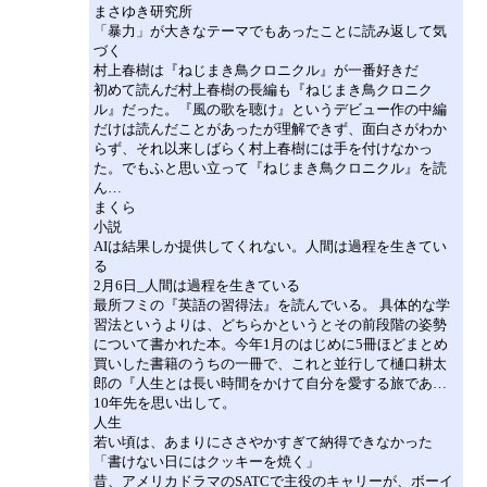
まさゆき研究所
「暴力」が大きなテーマでもあったことに読み返して気
づく
村上春樹は『ねじまき鳥クロニクル』が一番好きだ
初めて読んだ村上春樹の長編も『ねじまき鳥クロニク
ル』だった。『風の歌を聴け』というデビュー作の中編
だけは読んだことがあったが理解できず、面白さがわか
らず、それ以来しばらく村上春樹には手を付けなかっ
た。でもふと思い立って『ねじまき鳥クロニクル』を読
ん…
まくら
小説
AIは結果しか提供してくれない。人間は過程を生きてい
る
2月6日_人間は過程を生きている
最所フミの『英語の習得法』を読んでいる。 具体的な学
習法というよりは、どちらかというとその前段階の姿勢
について書かれた本。今年1月のはじめに5冊ほどまとめ
買いした書籍のうちの一冊で、これと並行して樋口耕太
郎の『人生とは長い時間をかけて自分を愛する旅であ…
10年先を思い出して。
人生
若い頃は、あまりにささやかすぎて納得できなかった
「書けない日にはクッキーを焼く」
昔、アメリカドラマのSATCで主役のキャリーが、ボーイ