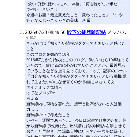
“炊いてほれぼれ→これ、本当。”何も嘘がない米だ……
つや姫、さいこう
今週のお題「最近変えたこと・変わったこと」 『つや
姫』なんじゃこりゃ？の美味しさ 最
2026/07/23 08:49:56
殿下の徒然雑記帖
メシハム
きっかけは「知りたい情報がググっても無い」と感じた
こと
このブログを始めて10年
2016年7月から始めたこのブログ。気づいたら10年経って
いたので、続けるのに心がけていたこととか、最近思っ
ていることなどを振り返っておく。 1ヶ月1記事のルール
「自分が知りたい情報がググっても無い」という動機 隠
れて生きたいのになぜ書くのか 動画じゃなくて文…
ダイナミック気晴らし
はてなブログPro
考える
新幹線内に荷物を忘れた。携帯と財布がないと人は無
力……
新幹線の中で考えたこと
いや～、迂闊であった…。 今日は沼津で仕事のため、朝
から新幹線で出掛けた。出張前に娘の神頼みを済ませて
おこうと早起きして湯島天神に行ってからウチに帰り、
それから東京駅に向かい新幹線に乗ったのだが、荷物と