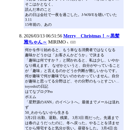
そこはかとなく、
読んだ本のこと
あの日は会社で一夜を過ごした。J-WAVEを聴いていた
3.11
15年前の、あの
2026/03/13 06:51:56
Merry Christmas！～黒髪
雅ちゃん～
MIRIMO
何かを作り始めると、もう単なる消費者ではなくなる
趣味かどうかは「お客さんかどうか」で決まる
「趣味は何ですか？」と聞かれると、私は少し、いやか
なり構えます。 なぜかというと、自分がやっていること
が「趣味」と言えるのかどうか判断が難しいからです。
何が趣味で何が趣味でないのかわかっていません。自分
が趣味と思ってる分野ほど、その分野のもっとすごい…
toyoshiの日記
はてなブログPro
ポエム
「星野源のANN」のイベントへ。最後までメールは送れ
ず
50_わからないから生きる
3月2日 出勤、退勤。残業。 3月3日 雨だった。先週まで
は春のようだったのに、冬へ戻った。やることを済ませ
てから帰宅すると気分が良い。昼寝をした。 3月4日 出