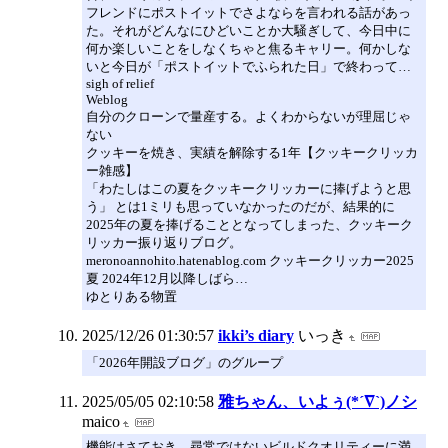
フレンドにポストイットでさよならを言われる話があっ
た。それがどんなにひどいことか大騒ぎして、今日中に
何か楽しいことをしなくちゃと焦るキャリー。何かしな
いと今日が「ポストイットでふられた日」で終わって…
sigh of relief
Weblog
自分のクローンで量産する。よくわからないが理屈じゃ
ない
クッキーを焼き、実績を解除する1年【クッキークリッカ
ー雑感】
「わたしはこの夏をクッキークリッカーに捧げようと思
う」 とは1ミリも思っていなかったのだが、結果的に
2025年の夏を捧げることとなってしまった、クッキーク
リッカー振り返りブログ。
meronoannohito.hatenablog.com クッキークリッカー2025
夏 2024年12月以降しばら…
ゆとりある物置
2025/12/26 01:30:57
ikki’s diary
いっき
「2026年開設ブログ」のグループ
2025/05/05 02:10:58
雅ちゃん、いよぅ(*´∇`)ノシ
maico
機能はさておき、尋常ではないビルドクオリティーに満