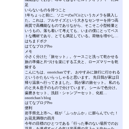
足
いらないものを持つこと
1年ちょっと前に、ソニーのα7Ciiというカメラを購入し
た。これは、フルサイズという大きなセンサーを持つ高
画質で高機能なものでありながら、そこそこ小型軽量と
いうもの。落ち着いて考えても、いまの僕にとってベス
トな機材であり、とても満足している。荷物を増やし…
はちまドボク
はてなブログPro
メモ
小さく分けた「旅セット」。ケースごと洗って乾かせる
旅の準備と片づけを楽にする工夫と、ローズマリーを乾
燥する
こんにちは、onorichanです。 おやすみに旅行に行かれる
というかたもいらっしゃると思います。 先日我が家は日
帰り温泉へ行ってきました。 我が家の旅セット。 私のも
のと夫＆息子のもので分けています。 シールで色分け。
歯磨きセット、洗顔・シャンプーセット、化粧…
onorichan’s blog
はてなブログPro
便利
岩手県北上市へ。桜が「ふっかふか」に膨らんでいた！
お花見満喫の四月
今年の目標のひとつである「行った事のない場所でのお
花見」を達成すべく今年は岩手県の北上へと向かった。