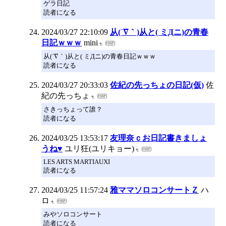
ゲラ日記
読者になる
2024/03/27 22:10:09
从(´∇｀)从と( ミДニ)の青春
日記ｗｗｗ
mini
从(´∇｀)从と( ミДニ)の青春日記ｗｗｗ
読者になる
2024/03/27 20:33:03
佐紀の先っちょの日記(仮)
佐
紀の先っちょ
さきっちょって誰？
読者になる
2024/03/25 13:53:17
友理奈ｃお日記書きましょ
うね♥
ユリ狂(ユリキョー)
LES ARTS MARTIAUXI
読者になる
2024/03/25 11:57:24
雅ママソロコンサートＺ
ハ
ロ
みやソロコンサート
読者になる