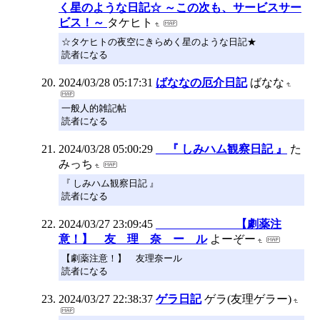
く星のような日記☆ ～この次も、サービスサー
ビス！～
タケヒト
☆タケヒトの夜空にきらめく星のような日記★
読者になる
2024/03/28 05:17:31
ばななの厄介日記
ばなな
一般人的雑記帖
読者になる
2024/03/28 05:00:29
『 しみハム観察日記 』
た
みっち
『 しみハム観察日記 』
読者になる
2024/03/27 23:09:45
【劇薬注
意！】 友 理 奈 ー ル
よーぞー
【劇薬注意！】 友理奈ール
読者になる
2024/03/27 22:38:37
ゲラ日記
ゲラ(友理ゲラー)