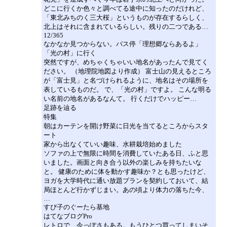
どこに行くか色々と調べてる途中に知ったのだけれど、
「東北みちのく三大桜」というものが存在するらしく、
北上はそれに含まれているらしい。残りの二つである…
12/365
なかなか見つからない。バス停「理想郷ならあるよ」
「光の村」に行く
突然ですが、めちゃくちゃいい地名があったんで見てく
ださい。 （地理院地図より作成） 富士山の見えるところ
が「富士見」と名づけられるように、地名はその場所を
表しているものだ。 で、「光の村」ですよ。 こんな明る
い名前の地名があるなんて。 行くだけでハッピー…
足跡を辿る
特集
朝はカーテンを開け野菜に日光を当てるところからスタ
ート
家から出なくていい趣味、水耕栽培始めました
ソファの上で無限に時間を消費していたある日、ふと思
いました。画面と向き合う以外の楽しみを持ちたいな
と。 健康のために体を動かす趣味か？とも思ったけど、
ヨガを大学時代に通い放題プランを契約しておいて、結
局ほとんど行かずじまい。あの頃より体力の落ちた今、
…
すぴ子のぐーたら基地
はてなブログPro
レトロで、今っぽさもある。もうひとつ買ってしまいそ