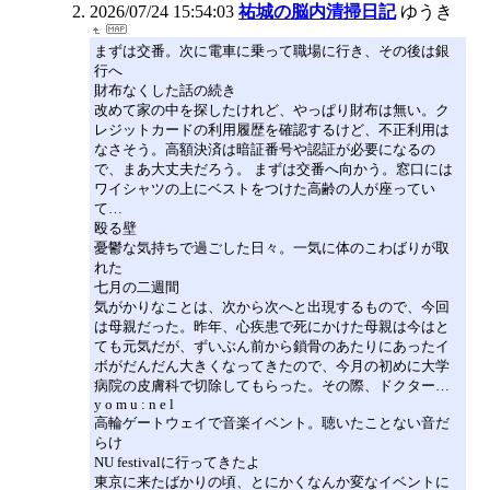
2026/07/24 15:54:03
祐城の脳内清掃日記
ゆうき
まずは交番。次に電車に乗って職場に行き、その後は銀
行へ
財布なくした話の続き
改めて家の中を探したけれど、やっぱり財布は無い。ク
レジットカードの利用履歴を確認するけど、不正利用は
なさそう。高額決済は暗証番号や認証が必要になるの
で、まあ大丈夫だろう。 まずは交番へ向かう。窓口には
ワイシャツの上にベストをつけた高齢の人が座ってい
て…
殴る壁
憂鬱な気持ちで過ごした日々。一気に体のこわばりが取
れた
七月の二週間
気がかりなことは、次から次へと出現するもので、今回
は母親だった。昨年、心疾患で死にかけた母親は今はと
ても元気だが、ずいぶん前から鎖骨のあたりにあったイ
ボがだんだん大きくなってきたので、今月の初めに大学
病院の皮膚科で切除してもらった。その際、ドクター…
y o m u : n e l
高輪ゲートウェイで音楽イベント。聴いたことない音だ
らけ
NU festivalに行ってきたよ
東京に来たばかりの頃、とにかくなんか変なイベントに