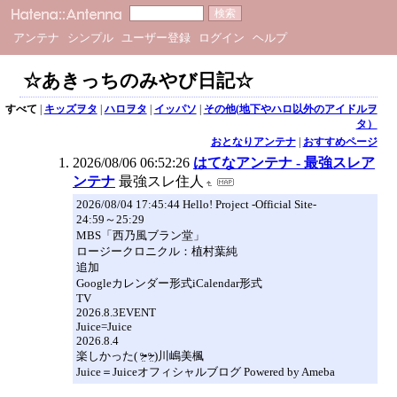
アンテナ
シンプル
ユーザー登録
ログイン
ヘルプ
☆あきっちのみやび日記☆
すべて
|
キッズヲタ
|
ハロヲタ
|
イッパソ
|
その他(地下やハロ以外のアイドルヲ
タ）
おとなりアンテナ
|
おすすめページ
2026/08/06 06:52:26
はてなアンテナ - 最強スレア
ンテナ
最強スレ住人
2026/08/04 17:45:44 Hello! Project -Official Site-
24:59～25:29
MBS「西乃風ブラン堂」
ロージークロニクル：植村葉純
追加
Googleカレンダー形式iCalendar形式
TV
2026.8.3EVENT
Juice=Juice
2026.8.4
楽しかった( ᵒ̴̶̷̤◦ᵒ̴̶̷̤ )川嶋美楓
Juice＝Juiceオフィシャルブログ Powered by Ameba