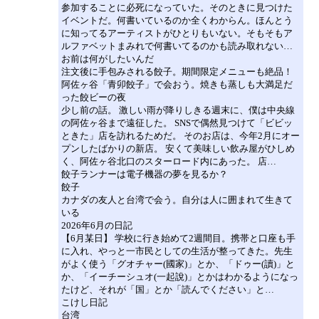
参加することに必死になっていた。そのときに見つけた
イベントだ。何書いているのか全くわからん。ほんとう
に知ってるアーティストがひとりもいない。そもそもア
ルファベットまみれで何書いてるのかも読み取れない…
お前は何がしたいんだ
注文後に手包みされる餃子。期間限定メニューも絶品！
阿佐ヶ谷「青卯餃子」で会おう。焼きも蒸しも大満足だ
った餃ビーの夜
少し前の話。 激しい雨が降りしきる週末に、僕は中央線
の阿佐ヶ谷まで遠征した。 SNSで偶然見つけて「ビビッ
ときた」店を訪れるためだ。 そのお店は、今年2月にオー
プンしたばかりの新店。 安くて美味しい飲み屋がひしめ
く、阿佐ヶ谷北口のスターロード内にあった。 店…
餃子ランナーは電子機器の夢を見るか？
餃子
カナダの友人と台湾で会う。自分は人に囲まれて生きて
いる
2026年6月の日記
【6月某日】 学校に行き始めて2週間目。携帯と口座も手
に入れ、やっと一市民としての生活が整ってきた。先生
がよく使う「グオチャー(國家)」とか、「ドゥー(讀)」と
か、「イーチーシュオ(一起說)」とかはわかるようになっ
たけど、それが「国」とか「読んでください」と…
こけし日記
台湾