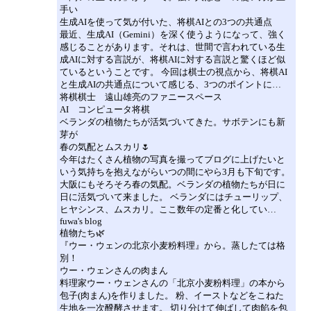
手い
生成AIを使って気が付いた、将棋AIとの3つの共通点
最近、生成AI（Gemini）を深く使うようになって、強く
感じることがあります。それは、世間で言われている生
成AIに対する言説が、将棋AIに対する言説と驚くほど似
ているということです。 今回は棋士の視点から、将棋AI
と生成AIの共通点について感じる、3つのポイントに…
将棋棋士 遠山雄亮のファニースペース
AI コンピュータ将棋
ベランダの植物たちが活気づいてきた。サボテンにも新
芽が
春の気配とムスカリ🌷
今年はたくさん植物の写真を撮ってブログに上げたいと
いう気持ちを抱えながらいつの間にやら3月も下旬です。
大阪にもそろそろ春の気配。ベランダの植物たちが日に
日に活気づいて来ました。 ベランダにはチューリップ、
ヒヤシンス、ムスカリ。ここ数年の定番と化してい…
fuwa's blog
植物たち🌿
『ウー・ウェンの北京小麦粉料理』から。蒸したては格
別！
ウー・ウェンさんの肉まん
料理家ウー・ウェンさんの「北京小麦粉料理」の本から
包子(肉まん)を作りました。 粉、イーストなどをこねた
生地を一次醗酵させます。 切り分けて伸ばして肉餡を包