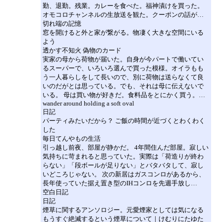
勤、退勤。残業。カレーを食べた。福神漬けを買った。
オモコロチャンネルの生放送を観た。クーポンの話が…
切れ端の記憶
窓を開けると外と家が繋がる。物凄く大きな空間にいる
よう
透かす不知火 偽物のカード
実家の母から荷物が届いた。自身が今パートで働いてい
るスーパーで、いろいろ選んで買った模様。オイラもも
う一人暮らしをして長いので、別に荷物は送らなくて良
いのだがとは思っている。でも、それは母に伝えないで
いる。 母は買い物が好きだ。食料品をとにかく買う。…
wander around holding a soft oval
日記
パーティみたいだから？ ご飯の時間が近づくとわくわく
した
毎日てんやもの生活
引っ越し前夜、部屋が静かだ。 4年間住んだ部屋。寂しい
気持ちに苛まれると思っていた。実際は「荷造りが終わ
らない」「段ボールが足りない」とバタバタして、寂し
いどころじゃない。 次の新居はガスコンロがあるから、
長年使っていた据え置き型のIHコンロを先週手放し…
空白日記
日記
煙草に関するアンソロジー。元愛煙家としては気になる
もうすぐ絶滅するという煙草について｜けむりにたゆた