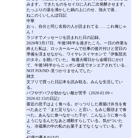
みます。 できたものをセイロに入れ二次発酵させます。
たっぷりの湯を沸かした鍋の上にのせ、強火で蒸…
ねこのくいしんぼ日記
中華
おっ、自分と同じ名前の人が読まれてる……これ俺じゃ
ん！
ラジオでメッセージを読まれた日の記録。
2026年3月17日、午後5時半を過ぎたころ。一日の作業を
終えた私は、ロッカールームで仕事の後片付けと翌日の
準備を済ませながら、ワイヤレスイヤホンで『伊集院光
のタネ』を聴いていた。 毎週火曜日から金曜日にかけ
て、午後5時半からニッポン放送でオンエアされている…
NOT FOUND -見つかりませんでした-
雑文
文フリで買った日記本を読み耽る。みんな生活してい
る。
バフやデバフが効かない敵が苦手（2026.02.09～
2026.02.15の日記）
最近の息子はよく食べる。がっつりした唐揚げ弁当を食
べたあとで「まだ足りない」と言い、もみじ饅頭まで食
べた。あんなに食べなかった子が、こんなふうに食べる
ようになるんだなあと感動すらしている。気がついた
ら、冷蔵庫の中の私のお菓子までなくなっている。子
ど…
42歳の書きかけの