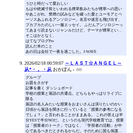
うひと時だって愛おしい
もはや絶滅寸前といわれる煙草飲みたちが煙草への思い
やあこがれ、禁煙の試みなどを綴った愛とユーモアとペ
ーソスあふれるアンソロジー。名言や迷言も飛び出す、
プカプカたのしい一服エッセイ。 ふだんアンソロジーっ
てあまり読まないジャンルだけど、テーマが煙草とい…
そこはかとなく、
はてなブログPro
読んだ本のこと
あの日は会社で一夜を過ごした。J-WAVE
2026/02/18 00:59:07
～ＬＡＳＴ☆ＡＮＧＥＬ～
从*・ 。・从
おかぽん
グループ
お題をさがす
記事を書く ダッシュボード
学校の授業と落語の共通点。どちらもやっぱりライブに
限る
落語の名人みたいな授業をおまいさんは演りたいのかい
日頃から落語を聞きに行っていると「授業の参考になる
でしょ？」と言われることがままある。 これの答えは半
分YESで半分NOだ。 というのも現代学校教育では、授業
は「授業者のトーク」ではなく、「学習者の活動」が中
心であるべきだとされるからだ。そのために国も保護…