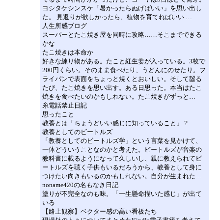
ヨシタケシンスケ「暑かったらぬげばいい」を思い出し
た。 見返りが欲しかったら、植物を育てればいい …
人生所感ブログ
スーパーとたこ焼き屋を同時に攻略……そこまでできる
かな
たこ焼きは本命か
好きな練り物がある。たこと紅生姜が入っている。3枚で
200円くらい。そのまま食べたり、うどんにのせたり。フ
ライパンで表面をちょっと焼くとおいしい。そして齧る
たび、たこ焼きを思い出す。ある日思った。本当はたこ
焼きを食べたいのかもしれない。たこ焼きがずっと…
糸電話禁止日記
思ったこと
教養とは「ちょうどいい感じに知っていること」？
教養としてのビートルズ
「教養としてのビートルズ学」という言葉を見かけて、
一体どういうことなのかと考えた。ビートルズが音楽の
教科書に載るようになって久しいし、親に教えられてビ
ートルズを聴く子供もいるだろうから、教養として身に
つけたい向きもいるのかもしれない。自分が生まれた…
noname420の名もなき日記
塗りが不完全なのも味。「一生懸命描いた感じ」が出て
いる
【路上観察】ベクター感の高い看板たち