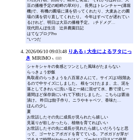
豆の播種予定の畦畔の草刈り。 長男はトレンチャー(溝堀
機)で、有機の圃場に溝を切ってくれたり、大麦あとの圃
場の溝を切り直してくれたり。 今年はすべてが遅れてい
るけれど、明日は大豆の播種予定。 ↓チドメグ…
現代田んぼ生活 辻井農園日記
はてなブログPro
“いつだ
2026/06/10 09:03:48
りある♀大生によるヲタにっ
き
MIRIMO
シャキシャキの食感とツンとした風味がたまらない
らっきょう炒飯
鳥取産のらっきょうを八百屋さんにて。サイズは3段階あ
るので中サイズにしました。 根をつけたまま、土、泥を
落としてきれいに洗い 塩と一緒に混ぜて水、酢で浸し一
週間ほど保存袋にいれて下積けしました。 こちらは醤油
漬け。 昨日は餃子作り。ニラやキャベツ、香味た…
ほんの少し
夏
お世話したその先に成長が見られたら嬉しい
見返りが欲しかったら、植物を育てればいい
お世話したその先に成長が見れたら嬉しいだろうなと思
って、ゴーヤとアボガドを育てている。アボガドが芽が
でるまで時間がかかったけど、ゴーヤは3日ほどで発芽。