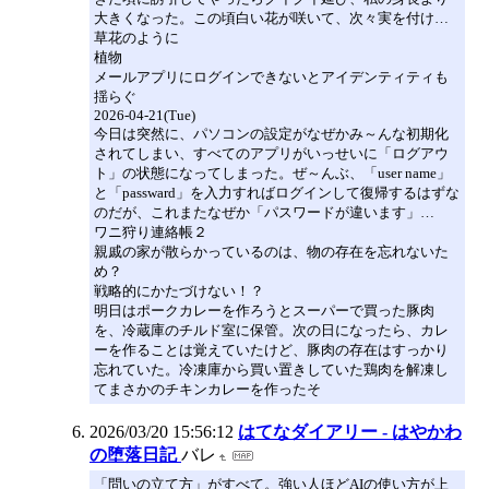
大きくなった。この頃白い花が咲いて、次々実を付け…
草花のように
植物
メールアプリにログインできないとアイデンティティも
揺らぐ
2026-04-21(Tue)
今日は突然に、パソコンの設定がなぜかみ～んな初期化
されてしまい、すべてのアプリがいっせいに「ログアウ
ト」の状態になってしまった。ぜ～んぶ、「user name」
と「passward」を入力すればログインして復帰するはずな
のだが、これまたなぜか「パスワードが違います」…
ワニ狩り連絡帳２
親戚の家が散らかっているのは、物の存在を忘れないた
め？
戦略的にかたづけない！？
明日はポークカレーを作ろうとスーパーで買った豚肉
を、冷蔵庫のチルド室に保管。次の日になったら、カレ
ーを作ることは覚えていたけど、豚肉の存在はすっかり
忘れていた。冷凍庫から買い置きしていた鶏肉を解凍し
てまさかのチキンカレーを作ったそ
2026/03/20 15:56:12
はてなダイアリー - はやかわ
の堕落日記
バレ
「問いの立て方」がすべて。強い人ほどAIの使い方が上