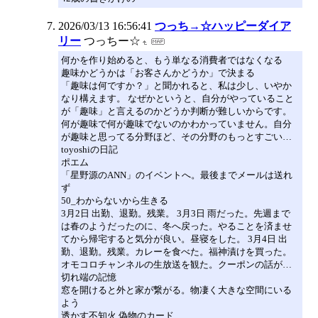
2026/03/13 16:56:41
つっち→☆ハッピーダイア
リー
つっちー☆
何かを作り始めると、もう単なる消費者ではなくなる
趣味かどうかは「お客さんかどうか」で決まる
「趣味は何ですか？」と聞かれると、私は少し、いやか
なり構えます。 なぜかというと、自分がやっていること
が「趣味」と言えるのかどうか判断が難しいからです。
何が趣味で何が趣味でないのかわかっていません。自分
が趣味と思ってる分野ほど、その分野のもっとすごい…
toyoshiの日記
ポエム
「星野源のANN」のイベントへ。最後までメールは送れ
ず
50_わからないから生きる
3月2日 出勤、退勤。残業。 3月3日 雨だった。先週まで
は春のようだったのに、冬へ戻った。やることを済ませ
てから帰宅すると気分が良い。昼寝をした。 3月4日 出
勤、退勤。残業。カレーを食べた。福神漬けを買った。
オモコロチャンネルの生放送を観た。クーポンの話が…
切れ端の記憶
窓を開けると外と家が繋がる。物凄く大きな空間にいる
よう
透かす不知火 偽物のカード