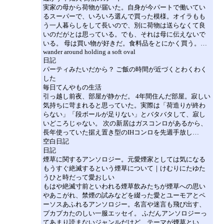
実家の母から荷物が届いた。自身が今パートで働いてい
るスーパーで、いろいろ選んで買った模様。オイラもも
う一人暮らしをして長いので、別に荷物は送らなくて良
いのだがとは思っている。でも、それは母に伝えないで
いる。 母は買い物が好きだ。食料品をとにかく買う。…
wander around holding a soft oval
日記
パーティみたいだから？ ご飯の時間が近づくとわくわく
した
毎日てんやもの生活
引っ越し前夜、部屋が静かだ。 4年間住んだ部屋。寂しい
気持ちに苛まれると思っていた。実際は「荷造りが終わ
らない」「段ボールが足りない」とバタバタして、寂し
いどころじゃない。 次の新居はガスコンロがあるから、
長年使っていた据え置き型のIHコンロを先週手放し…
空白日記
日記
煙草に関するアンソロジー。元愛煙家としては気になる
もうすぐ絶滅するという煙草について｜けむりにたゆた
うひと時だって愛おしい
もはや絶滅寸前といわれる煙草飲みたちが煙草への思い
やあこがれ、禁煙の試みなどを綴った愛とユーモアとペ
ーソスあふれるアンソロジー。名言や迷言も飛び出す、
プカプカたのしい一服エッセイ。 ふだんアンソロジーっ
てあまり読まないジャンルだけど、テーマが煙草とい…