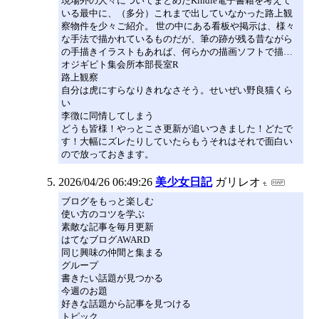
現場外の人々についてまとめたKindle電子書籍を考えて
いる最中に、（多分）これまで出していなかった路上観
察物件を少々ご紹介。 世の中にある看板や掲示は、様々
な手法で描かれているものだが、筆の跡が残る昔ながら
の手描きイラストもあれば、何らかの描画ソフトで描…
オジギビト集会所本部長室R
路上観察
自分は虎にすらなりきれなさそう。せいぜい野良猫くら
い
李徴に同情してしまう
どうも皆様！やっとこさ更新が追いつきました！どたで
す！大幅にズレたりしていたらもうそれはそれで面白い
ので放っておきます。
2026/04/26 06:49:26
美少女日記
ガリレオ
ブログをもっと楽しむ
使い方のコツを学ぶ
素敵な記事を毎月更新
はてなブログAWARD
同じ興味の仲間と集まる
グループ
書きたい話題が見つかる
今週のお題
好きな話題から記事を見つける
トピック