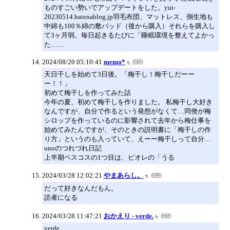
ものすごい勢いでアップデートをした。yui-
20230514.hatenablog.jp羽毛布団、マットレス、側生地も
中綿も100％綿の敷パッド（後から購入）それらを購入し
て3ヶ月弱。毎日起きるたびに「睡眠環境を整えてよかっ
た……
2024/08/20 05:10:41
memo*
天日干しを始めて3日後。「梅干し！梅干しだーー
ー！！」
初めて梅干しを作ってみた話
今年の夏、初めて梅干しを作りました。 私梅干し大好き
なんですが、自分で作るという発想がなくて…同僚が梅
シロップを作っているのに影響されて去年から梅仕事を
始めてみたんですが、そのときの説明書に「梅干しの作
り方」というのも入っていて、えーー梅干しって自分…
unoのつれづれ日記
上半期ベスコスの1つ目は、ビオレの「うる
2024/03/28 12:02:21
やまあらし。
だって好きなんだもん。
読者になる
2024/03/28 11:47:21
おかえり - verde.
verde.