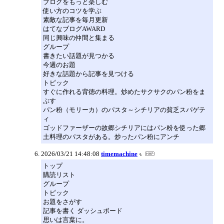
ブログをもっと楽しむ
使い方のコツを学ぶ
素敵な記事を毎月更新
はてなブログAWARD
同じ興味の仲間と集まる
グループ
書きたい話題が見つかる
今週のお題
好きな話題から記事を見つける
トピック
すぐに作れる背徳の料理。炒めたサクサクのパン粉をま
ぶす
パン粉（モリーカ）のパスタ～シチリアの貧乏スパゲテ
ィ
ゴッドファーザーの故郷シチリアにはパン粉を使った郷
土料理のパスタがある。炒ったパン粉にアンチ
2026/03/21 14:48:08
timemachine
トップ
購読リスト
グループ
トピック
お題をさがす
記事を書く ダッシュボード
思いは言葉に。