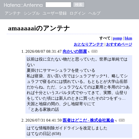
アンテナ
シンプル
ユーザー登録
ログイン
ヘルプ
amaaaaaiのアンテナ
すべて
|
pomp
|
bkm
おとなりアンテナ
|
おすすめページ
2026/08/07 08:31:47
向かいの部屋
以前は役に立たない物だと思っていた。世界は単純では
ない
夏掛けにサマーシュラフを使っている
私は寝袋、古い言い方ではシュラフザック*1、略してシ
ュラフで寝るのには慣れている。もともとが大学山岳部
だからね。ただ、シュラフなんてのは夏用と冬用の2つあ
れば十分というスパルタ式でやってきて、実際、山登り
をしていた頃には新人のときに買ったその2つをずっ…
天国と地獄の間の、少し地獄寄りにて
「とある家族の話
2026/07/31 04:41:59
医者はどこだ - 株式会社嵐会
はてな情報削除ガイドラインを改定しました
はてなの日記 (658)