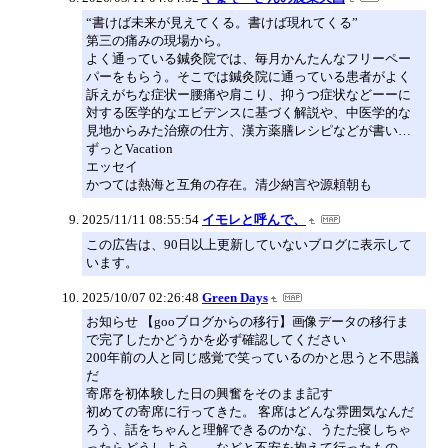
“書けば未来が見えてくる。書けば現れてくる”
第三の痛みの現場から。
よく通っている鍼灸院では、毎月かんたんなフリーペー
パーをもらう。そこでは鍼灸院に通っている患者がよく
訴えがちな症状ー腰痛や肩こり、抑うつ症状などーーに
対する医学的なエビデンスに基づく解説や、中医学的な
見地からみた治療の仕方、漢方薬膳レシピなどが書い…
ずっとVacation
エッセイ
かつては熱海と互角の存在。清少納言や源頼朝も
2025/11/11 08:55:54
イモレと呼んで、
この広告は、90日以上更新していないブログに表示して
います。
2025/10/07 02:26:48
Green Days
お知らせ 【gooブログからの移行】画像データの移行ま
で完了したかどうかを必ず確認してください
200年前の人と同じ感覚で笑っているのかと思うと不思議
だ
寄席を初体験した日の興奮をそのまま記す
初めての寄席に行ってきた。 客席はどんな雰囲気なんだ
ろう、話をちゃんと理解できるのかな、うたた寝しちゃ
ったらどうしよう……などと不安を抱えて行ったもの