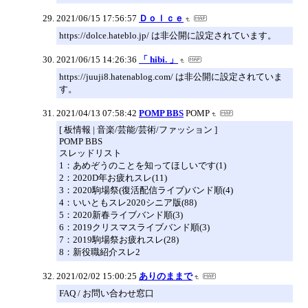
2021/06/15 17:56:57
Ｄｏｌｃｅ
https://dolce.hateblo.jp/ は非公開に設定されています。
2021/06/15 14:26:36
「 hibi. 」
https://juuji8.hatenablog.com/ は非公開に設定されていま
す。
2021/04/13 07:58:42
POMP BBS
POMP
[ 板情報 | 音楽/芸能/芸術/ファッション ]
POMP BBS
スレッドリスト
1：あめぞうのことを知ってほしいです(1)
2：2020D年お疲れスレ(11)
3：2020駒場祭(復活配信ライブ)バンド順(4)
4：いいともスレ2020シニア版(88)
5：2020新春ライブバンド順(3)
6：2019クリスマスライブバンド順(3)
7：2019駒場祭お疲れスレ(28)
8：新役職紹介スレ2
2021/02/02 15:00:25
ありのままで
FAQ / お問い合わせ窓口