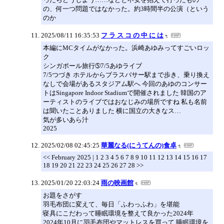
の、何一つ問題ではなかった。約3時間半の公演（という
のか
2025/08/11 16:35:53
フ ラ ス コ の 中 に は
本編にMCタイムがなかった。浜崎あゆみってすごいロッ
ク
シンガポール旅行➄7/5あゆライブ
7/5つづき ホテルからブラスバサー駅まで歩き、乗り換え
なしで会場があるスタジアム駅へ 今回のあゆのコンサー
トはSingapore Indoor Stadiumで開催されました 韓国のア
ーティストのライブではおなじみの場所ですね 私も名前
は聞いたことありました 横に国立の大きなス…
気が多いあら汁
2025
2025/02/08 02:45:25
華麗なる(にうてんの)食卓
<< February 2025 | 1 2 3 4 5 6 7 8 9 10 11 12 13 14 15 16 17
18 19 20 21 22 23 24 25 26 27 28 >>
2025/01/20 22:03:24
雨の映画館
お題をさがす
羽毛布団に変えて、毎日「ふわっふわ」を堪能
寝具にこだわって睡眠環境を整えて良かった2024年
2024年10月に羽毛布団やマットレスを買って 睡眠環境を