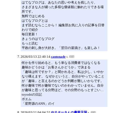
はてなブログは、あなたの思いや考えを残したり、
さまざまな人が綴った多様な価値観に触れたりできる場
所です。
無料ではじめる
はてなブログとは
まず読むならここから！ 編集部お気に入りの記事を日替
わりで紹介
毎日更新！
きょうのはてなブログ
もっと読む
平政の刺し身が大好き。「翌日の湯漬け」も楽しみ！
2026/03/13 22:40:14
cantonade
何かを作り始めると、もう単なる消費者ではなくなる
趣味かどうかは「お客さんかどうか」で決まる
「趣味は何ですか？」と聞かれると、私は少し、いやか
なり構えます。 なぜかというと、自分がやっていること
が「趣味」と言えるのかどうか判断が難しいからです。
何が趣味で何が趣味でないのかわかっていません。自分
が趣味と思ってる分野ほど、その分野のもっとすごい…
toyoshiの日記
ポエム
「星野源のANN」のイ
2026/03/11 04:04:52
やまそーさんの農業天国