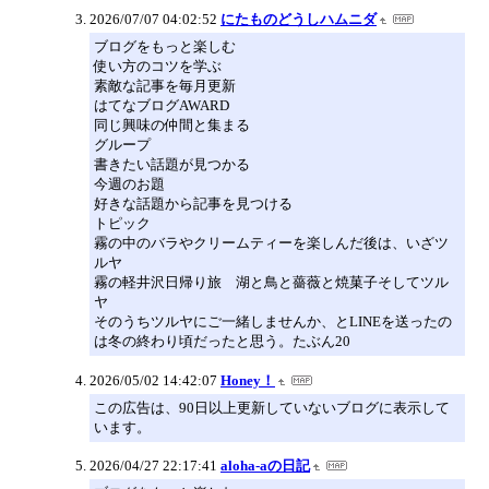
2026/07/07 04:02:52
にたものどうしハムニダ
ブログをもっと楽しむ
使い方のコツを学ぶ
素敵な記事を毎月更新
はてなブログAWARD
同じ興味の仲間と集まる
グループ
書きたい話題が見つかる
今週のお題
好きな話題から記事を見つける
トピック
霧の中のバラやクリームティーを楽しんだ後は、いざツ
ルヤ
霧の軽井沢日帰り旅 湖と鳥と薔薇と焼菓子そしてツル
ヤ
そのうちツルヤにご一緒しませんか、とLINEを送ったの
は冬の終わり頃だったと思う。たぶん20
2026/05/02 14:42:07
Honey！
この広告は、90日以上更新していないブログに表示して
います。
2026/04/27 22:17:41
aloha-aの日記