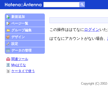
新規追加
ページ一覧
この操作ははてなに
ログイン
いた
グループ編集
デザイン
はてなにアカウントがない場合、
設定
データの管理
関連ツール
Myはてな
ケータイで使う
Copyright (C) 2002