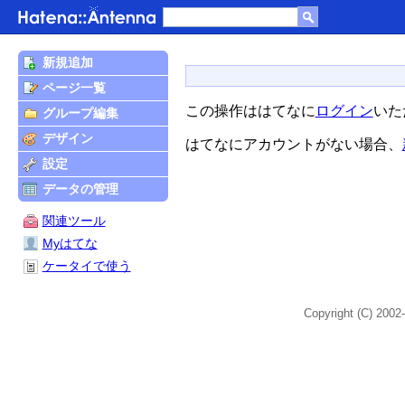
新規追加
ページ一覧
この操作ははてなに
ログイン
いた
グループ編集
デザイン
はてなにアカウントがない場合、
設定
データの管理
関連ツール
Myはてな
ケータイで使う
Copyright (C) 2002