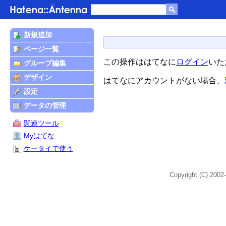
新規追加
ページ一覧
この操作ははてなに
ログイン
いた
グループ編集
デザイン
はてなにアカウントがない場合、
設定
データの管理
関連ツール
Myはてな
ケータイで使う
Copyright (C) 2002