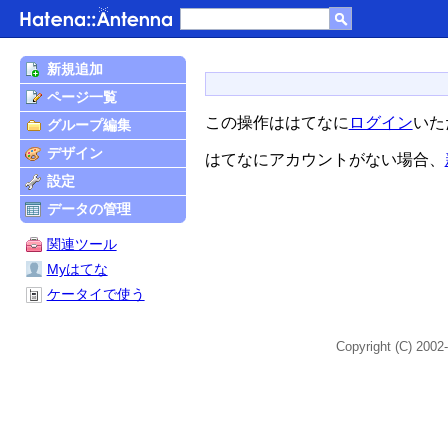
新規追加
ページ一覧
この操作ははてなに
ログイン
いた
グループ編集
デザイン
はてなにアカウントがない場合、
設定
データの管理
関連ツール
Myはてな
ケータイで使う
Copyright (C) 2002