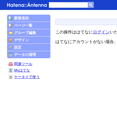
新規追加
ページ一覧
この操作ははてなに
ログイン
い
グループ編集
デザイン
はてなにアカウントがない場合
設定
データの管理
関連ツール
Myはてな
ケータイで使う