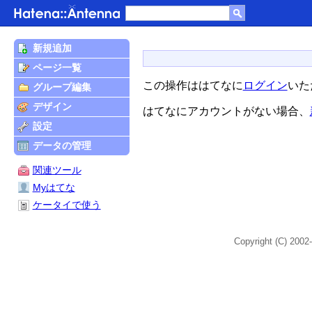
新規追加
ページ一覧
この操作ははてなに
ログイン
いた
グループ編集
デザイン
はてなにアカウントがない場合、
設定
データの管理
関連ツール
Myはてな
ケータイで使う
Copyright (C) 2002