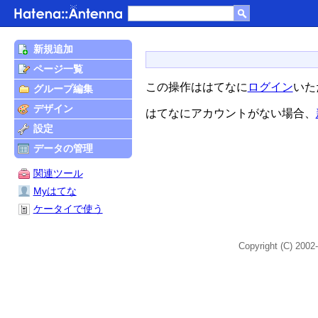
新規追加
ページ一覧
この操作ははてなに
ログイン
いた
グループ編集
デザイン
はてなにアカウントがない場合、
設定
データの管理
関連ツール
Myはてな
ケータイで使う
Copyright (C) 2002