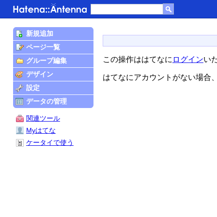
新規追加
ページ一覧
この操作ははてなに
ログイン
い
グループ編集
デザイン
はてなにアカウントがない場合
設定
データの管理
関連ツール
Myはてな
ケータイで使う