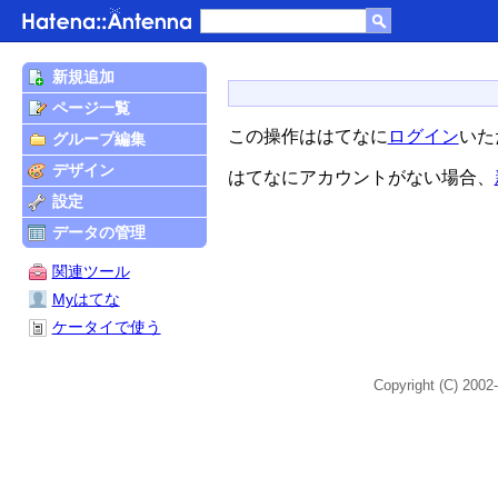
新規追加
ページ一覧
この操作ははてなに
ログイン
いた
グループ編集
デザイン
はてなにアカウントがない場合、
設定
データの管理
関連ツール
Myはてな
ケータイで使う
Copyright (C) 2002