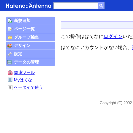
新規追加
ページ一覧
この操作ははてなに
ログイン
いた
グループ編集
デザイン
はてなにアカウントがない場合、
設定
データの管理
関連ツール
Myはてな
ケータイで使う
Copyright (C) 2002