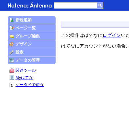
新規追加
ページ一覧
この操作ははてなに
ログイン
い
グループ編集
デザイン
はてなにアカウントがない場合
設定
データの管理
関連ツール
Myはてな
ケータイで使う