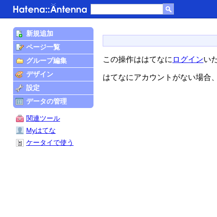
新規追加
ページ一覧
この操作ははてなに
ログイン
い
グループ編集
デザイン
はてなにアカウントがない場合
設定
データの管理
関連ツール
Myはてな
ケータイで使う