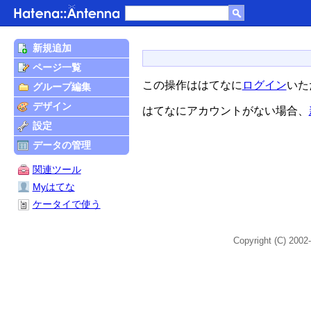
新規追加
ページ一覧
この操作ははてなに
ログイン
いた
グループ編集
デザイン
はてなにアカウントがない場合、
設定
データの管理
関連ツール
Myはてな
ケータイで使う
Copyright (C) 2002