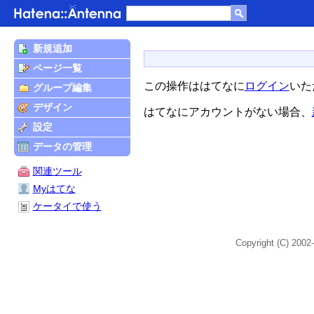
新規追加
ページ一覧
この操作ははてなに
ログイン
いた
グループ編集
デザイン
はてなにアカウントがない場合、
設定
データの管理
関連ツール
Myはてな
ケータイで使う
Copyright (C) 2002