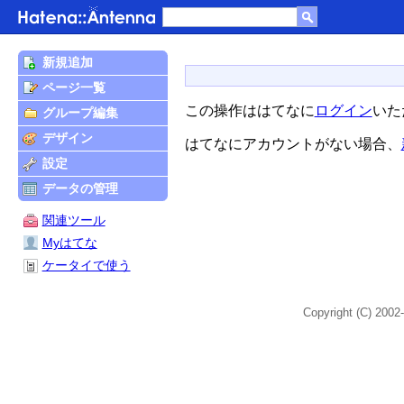
新規追加
ページ一覧
この操作ははてなに
ログイン
いた
グループ編集
デザイン
はてなにアカウントがない場合、
設定
データの管理
関連ツール
Myはてな
ケータイで使う
Copyright (C) 2002