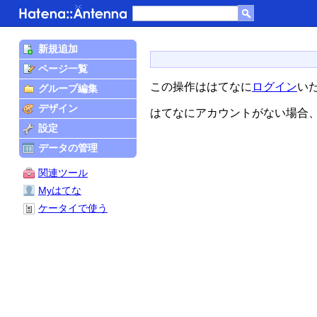
新規追加
ページ一覧
この操作ははてなに
ログイン
い
グループ編集
デザイン
はてなにアカウントがない場合
設定
データの管理
関連ツール
Myはてな
ケータイで使う